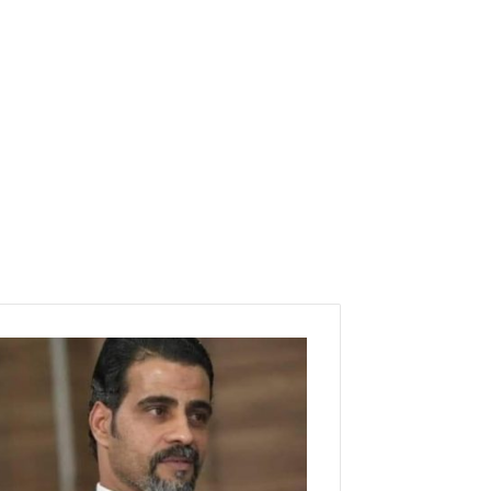
ا
ل
م
م
ث
ل
و