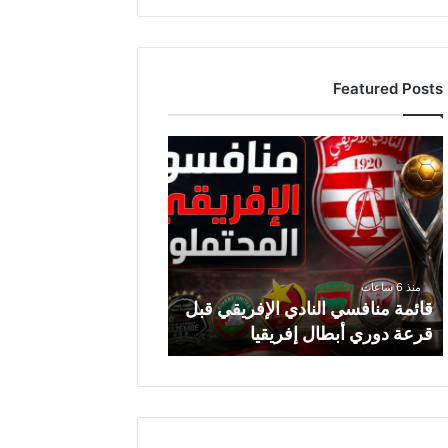
Featured Posts
ق
ا
ئ
م
ة
م
ن
منذ 6 ساعات
ا
قائمة منافسي النادي الإفريقي قبل
ف
قرعة دوري أبطال إفريقيا
س
ي
ا
ل
ن
ا