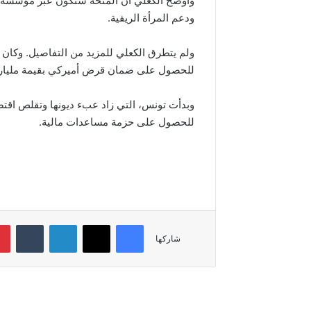
وأوضح الكعلي أن المنحة ستكون عبر مؤسسة تح
ودعم المرأة الريفية.
ولم يتطرق الكعلي للمزيد من التفاصيل. وكان 
للحصول على ضمان قرض أميركي بقيمة مليار د
للحصول على حزمة مساعدات مالية.
فيسبوك
‫X
لينكدإن
‏Tumblr
شاركها