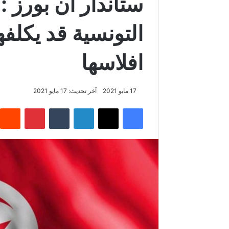
ستاندار ان بورز :
افلاسها
17 مايو 2021
آخر تحديث: 17 مايو 2021
فيسبوك
‫X
لينكدإن
‏Tumblr
بينتيريست