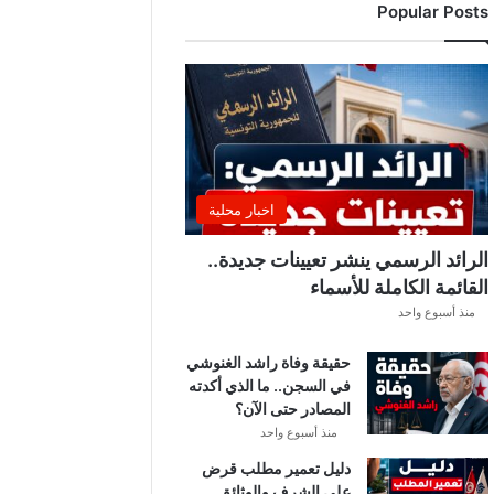
Popular Posts
د
ي
ا
ل
إ
ف
ر
ي
ق
اخبار محلية
ي
ق
الرائد الرسمي ينشر تعيينات جديدة..
ب
القائمة الكاملة للأسماء
ل
منذ أسبوع واحد
ق
ر
حقيقة وفاة راشد الغنوشي
ع
في السجن.. ما الذي أكدته
ة
المصادر حتى الآن؟
د
و
منذ أسبوع واحد
ر
دليل تعمير مطلب قرض
ي
على الشرف والوثائق