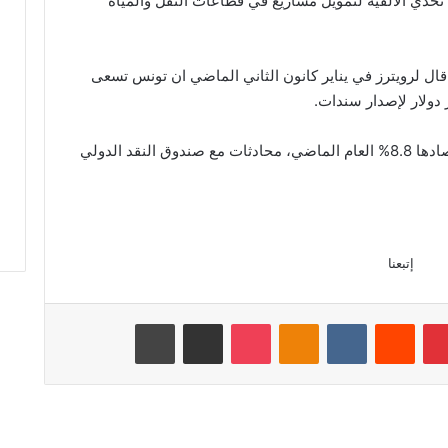
دي الألفية لتمويل مشاريع في قطاعات النقل والمياه
قال لرويترز في يناير كانون الثاني الماضي ان تونس تسعى
ولار لإصدار سندات.
وبدأت تونس، التي زاد عبء ديونها وتقلص اقتصادها 8.8% العام الماضي، محادثات مع صندوق النقد الدولي
إتبعنا
بينتيريست
‏Reddit
‏VKontakte
Odnoklassniki
‫Pocket
مشاركة عبر البريد
طباعة