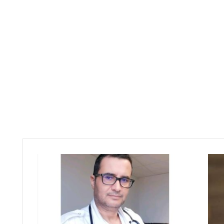
ا
ل
د
ك
ت
و
ر