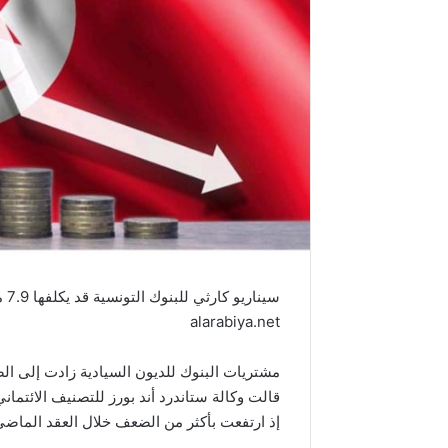
سيناريو كارثي للبنوك التونسية قد يكلفها 7.9 مليار دولار
alarabiya.net
مشتريات البنوك للديون السيادية زادت إلى الضعف خلال الـ 
قالت وكالة ستاندرد أند بورز للتصنيف الائتماني
إذ ارتفعت بأكثر من الضعف خلال العقد الماضي،