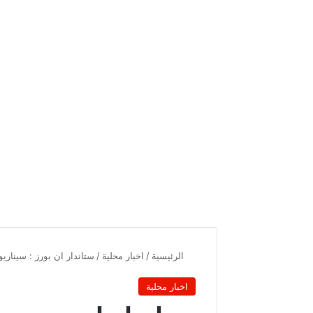
الرئيسية
/
اخبار محلية
/
ستاندار ان بورز : سيناريو كارثي للبن
اخبار محلية