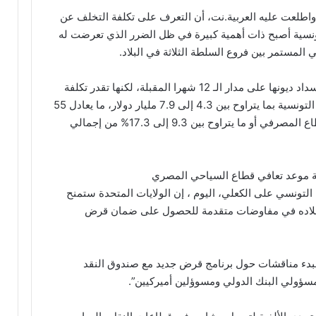
 واطلعت عليه العربية.نت، أن التعرف على تكلفة التخلف عن
التونسية أصبح ذات أهمية كبيرة في ظل الضرر الذي تعرضت له
 المستمر بين فروع السلطة الثلاثة في البلاد.
ورغم أن الوكالة لا تتوقع أن تتخلف تونس عن سداد ديونها على مدار الـ 12 شهرا المقبلة، لكنها تقدر تكلفة
التخلف عن سداد الديون السيادية على البنوك التونسية بما يتراوح بين 4.3 إلى 7.9 مليار دولار، ما يعادل 55
إلى 102% من إجمالي حقوق المساهمين للقطاع المصرفي أو ما يتراوح بين 9.3 إلى 17.3% من إجمالي
ية موعد تعافي قطاع السياحي المصري
 التونسي على الكعلي، اليوم ، إن الولايات المتحدة ستمنح
، بينما بلاده في مفاوضات متقدمة للحصول على ضمان قرض
بدء مناقشات حول برنامج قرض جديد مع صندوق النقد
سؤولي البنك الدولي ومسوؤلين أميركيين”.