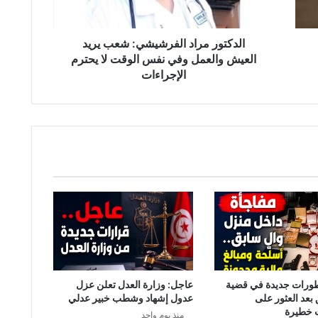
م
ر
ا
الدكتور مراد الفرشيشي: شعب يريد
د
العيش والعمل وفي نفس الوقت لا يحترم
ا
الإجراءات
ل
ف
ر
ش
ي
ش
ي
:
ش
ع
ب
ي
ر
ي
طورات جديدة في قضية
عاجل: وزارة العدل تعلن عزل
د
 بعد العثور على
عدول إشهاد وشطب خبير عدلي
ا
 خطيرة
منذ يوم واحد