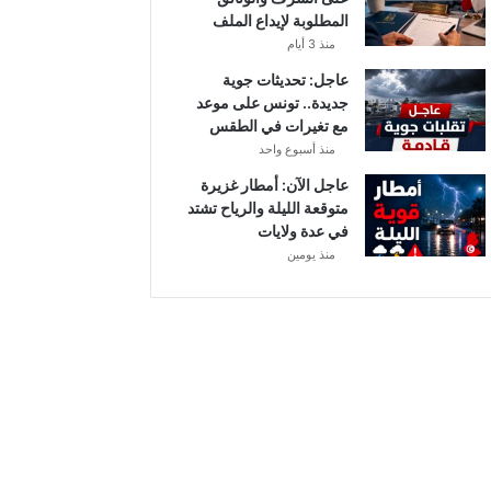
أ
المطلوبة لإيداع الملف
ب
منذ 3 أيام
ط
ا
عاجل: تحديثات جوية
ل
جديدة.. تونس على موعد
إ
مع تغيرات في الطقس
ف
منذ أسبوع واحد
ر
عاجل الآن: أمطار غزيرة
ي
متوقعة الليلة والرياح تشتد
ق
في عدة ولايات
ي
منذ يومين
ا