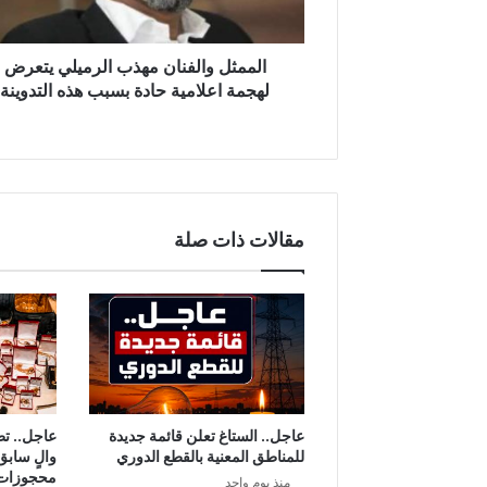
ا
ل
ف
الممثل والفنان مهذب الرميلي يتعرض
ن
لهجمة اعلامية حادة بسبب هذه التدوينة
ا
ن
م
ه
ذ
ب
مقالات ذات صلة
ا
ل
ر
م
ي
ل
ي
ي
ت
عاجل.. الستاغ تعلن قائمة جديدة
عاجل.. ت
ع
للمناطق المعنية بالقطع الدوري
والٍ سابق
ر
محجوزات
منذ يوم واحد