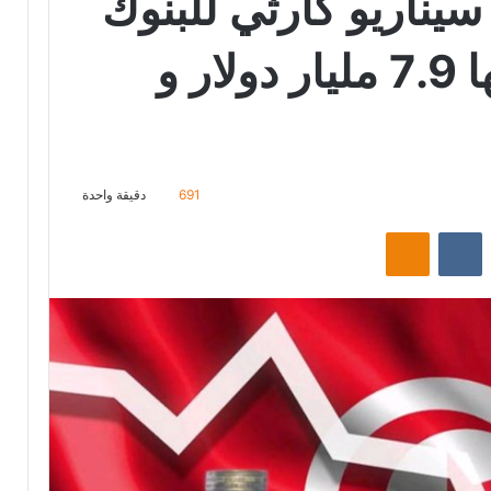
 سيناريو كارثي للبنوك
التونسية قد يكلفها 7.9 مليار دولار و
691
دقيقة واحدة
‏Reddit
‏VKontakte
Odnoklassniki