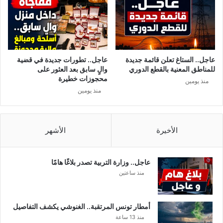
ا
ع
د
ي
ي
ة
ا
ا
ل
ل
إ
م
عاجل.. الستاغ تعلن قائمة جديدة
عاجل.. تطورات جديدة في قضية
ف
ن
للمناطق المعنية بالقطع الدوري
والٍ سابق بعد العثور على
ر
ظ
محجوزات خطيرة
منذ يومين
ي
م
منذ يومين
ق
ة
ي
ت
ك
ش
الأخيرة
الأشهر
ف
ا
ل
عاجل.. وزارة التربية تصدر بلاغًا هامًا
أ
منذ ساعتين
س
ب
ا
أمطار تونس المرتقبة.. الغنوشي يكشف التفاصيل
ب
منذ 13 ساعة