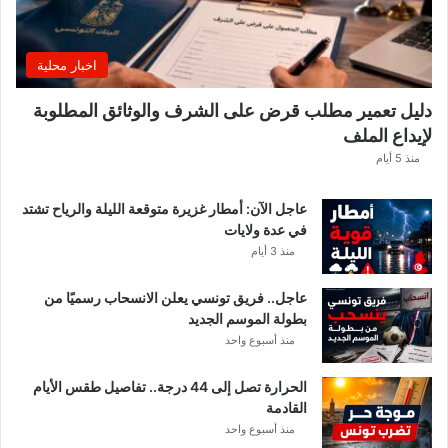
ل
ا
غً
اخبار محلية
ا
ه
دليل تعمير مطلب قرض على الشرف والوثائق المطلوبة
ا
لإيداع الملف
مً
ا
منذ 5 أيام
عاجل الآن: أمطار غزيرة متوقعة الليلة والرياح تشتد
في عدة ولايات
منذ 3 أيام
عاجل.. فريق تونسي يعلن الانسحاب رسميًا من
بطولة الموسم الجديد
منذ أسبوع واحد
الحرارة تصل إلى 44 درجة.. تفاصيل طقس الأيام
القادمة
منذ أسبوع واحد