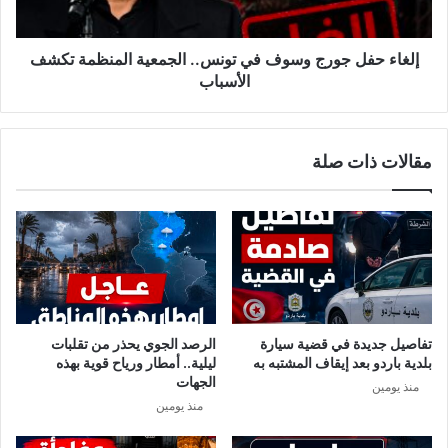
ي
ل
ق
ج
ب
و
إلغاء حفل جورج وسوف في تونس.. الجمعية المنظمة تكشف
ل
ر
الأسباب
ب
ج
د
و
ا
س
مقالات ذات صلة
ي
و
ة
ف
ا
ف
س
ي
ت
ت
ع
و
د
ن
ا
س
د
.
تفاصيل جديدة في قضية سيارة
الرصد الجوي يحذر من تقلبات
ا
.
بلدية باردو بعد إيقاف المشتبه به
ليلية.. أمطار ورياح قوية بهذه
ت
ا
الجهات
منذ يومين
ا
ل
منذ يومين
ل
ج
ن
م