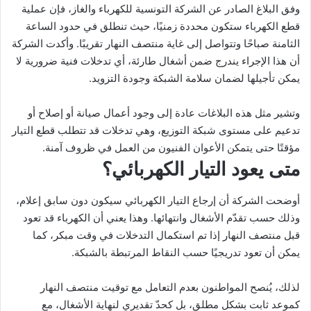
وفق البلاغ الصادر عن الشركة التونسية للكهرباء والغاز، فإن عملية
قطع الكهرباء ستكون محددة زمنيًا، حيث تنطلق في حدود الساعة
الثامنة صباحًا وتتواصل إلى غاية منتصف النهار تقريبًا. وأكدت الشركة
أن هذا الإجراء يندرج ضمن أشغال طارئة، أي تدخلات فنية ضرورية لا
يمكن تأجيلها لضمان سلامة الشبكة وجودة التزويد.
وتشير مثل هذه البلاغات عادة إلى وجود أعمال صيانة أو إصلاح أو
تدعيم على مستوى شبكة التوزيع، وهي تدخلات قد تتطلب قطع التيار
مؤقتًا حتى يتمكن الأعوان الفنيون من العمل في ظروف آمنة.
متى يعود التيار الكهربائي؟
أوضحت الشركة أن إرجاع التيار الكهربائي سيكون دون سابق إعلام،
وذلك حسب تقدّم الأشغال وانتهائها. وهذا يعني أن الكهرباء قد تعود
قبل منتصف النهار إذا تم استكمال التدخلات في وقت مبكر، كما
يمكن أن تعود تدريجيًا حسب النقاط المرتبطة بالشبكة.
لذلك، يُنصح المواطنون بعدم التعامل مع توقيت منتصف النهار
كموعد ثابت بشكل مطلق، بل كحدّ تقديري لنهاية الأشغال، مع