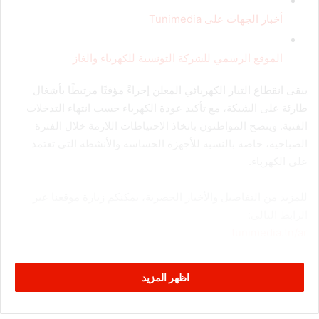
أخبار الجهات على Tunimedia
الموقع الرسمي للشركة التونسية للكهرباء والغاز
يبقى انقطاع التيار الكهربائي المعلن إجراءً مؤقتًا مرتبطًا بأشغال
طارئة على الشبكة، مع تأكيد عودة الكهرباء حسب انتهاء التدخلات
الفنية. وينصح المواطنون باتخاذ الاحتياطات اللازمة خلال الفترة
الصباحية، خاصة بالنسبة للأجهزة الحساسة والأنشطة التي تعتمد
على الكهرباء.
للمزيد من التفاصيل والأخبار الحصرية، يمكنكم زيارة موقعنا عبر
الرابط التالي:
tunimedia.tn/ar
اظهر المزيد