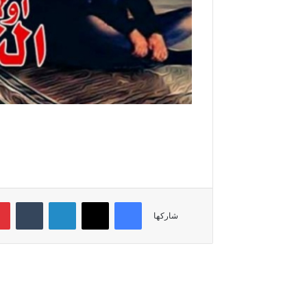
فيسبوك
‫X
لينكدإن
‏Tumblr
شاركها