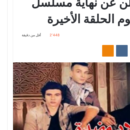
لن عن نهاية مسلسل
يوم الحلقة الأخيرة
2٬448
أقل من دقيقة
‏Reddit
‏VKontakte
Odnoklassniki