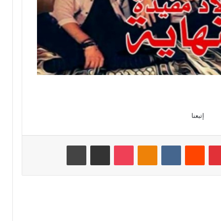
إتبعنا
بينتيريست
‏Reddit
‏VKontakte
Odnoklassniki
‫Pocket
مشاركة عبر البريد
طباعة