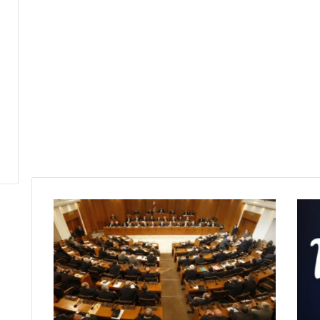
ج
د
ل
ب
س
ب
ب
ش