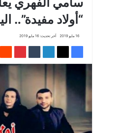
سامي الفهري يع
“أولاد مفيدة”.. ال
16 مايو 2019
آخر تحديث: 16 مايو 2019
فيسبوك
‫X
لينكدإن
‏Tumblr
بينتيريست