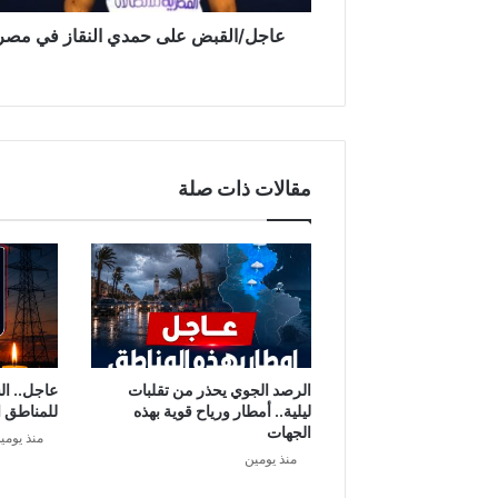
ب
ض
عاجل/القبض على حمدي النقاز في مص
ع
ل
ى
ح
م
د
مقالات ذات صلة
ي
ا
ل
ن
ق
ا
ز
ف
ي
الرصد الجوي يحذر من تقلبات
عاجل.. ال
م
ليلية.. أمطار ورياح قوية بهذه
للمناطق ا
ص
الجهات
منذ يومي
ر
منذ يومين