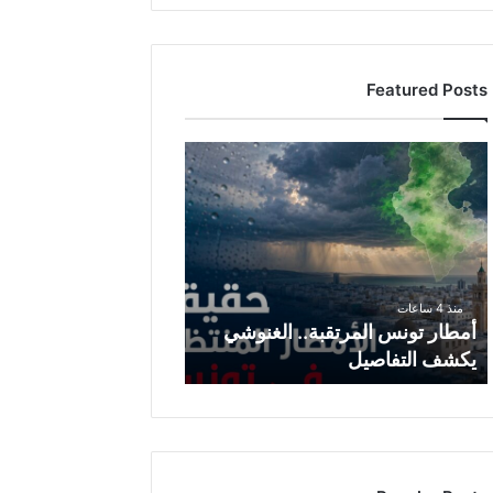
Featured Posts
أ
م
ط
ا
ر
ت
و
منذ 4 ساعات
ن
أمطار تونس المرتقبة.. الغنوشي
س
يكشف التفاصيل
ا
ل
م
ر
ت
ق