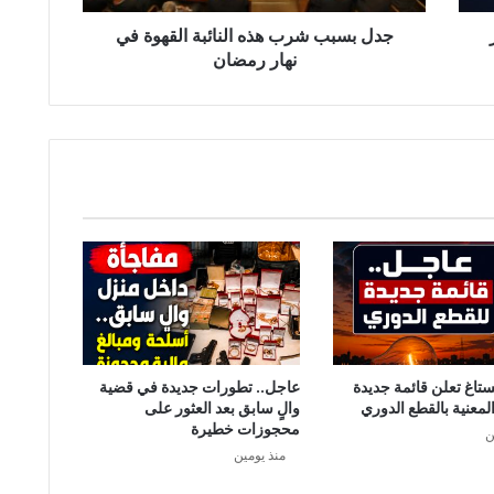
ر
ر
ب
جدل بسبب شرب هذه النائبة القهوة في
ه
نهار رمضان
ذ
ه
ا
ل
ن
ا
ئ
ب
ة
ا
ل
ق
ه
و
ستاغ تعلن قائمة جديدة
عاجل.. تطورات جديدة في قضية
ة
لمعنية بالقطع الدوري
والٍ سابق بعد العثور على
ف
محجوزات خطيرة
ن
ي
منذ يومين
ن