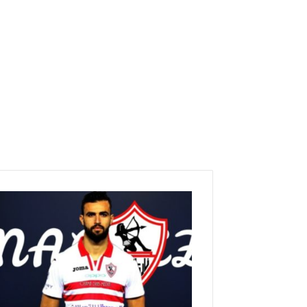
ع
ا
ج
ل
/
ا
ل
ق