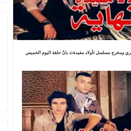
ي ومخرج مسلسل ثأولاد مفيدةث بانّ حلقة اليوم الخميس