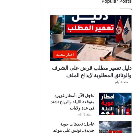
Popular Posts
ب
ة
.
.
ا
ل
غ
ن
و
اخبار محلية
ش
ي
دليل تعمير مطلب قرض على الشرف
ي
والوثائق المطلوبة لإيداع الملف
ك
منذ 4 أيام
ش
ف
عاجل الآن: أمطار غزيرة
ا
متوقعة الليلة والرياح تشتد
ل
في عدة ولايات
ت
ف
منذ 3 أيام
ا
عاجل: تحديثات جوية
ص
جديدة.. تونس على موعد
ي