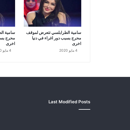
ف
ي
د
ر
ا
س
سامية الطرابلسي تتعرض لموقف
سامية ال
ة
محرج بسبب دور اغراء في دنيا
محرج بسبب
.
اخرى
اخرى
.
4 مايو 2020
4 مايو 2020
ا
ن
ع
د
د
ح
ا
ل
Last Modified Posts
ا
ت
ا
ل
ا