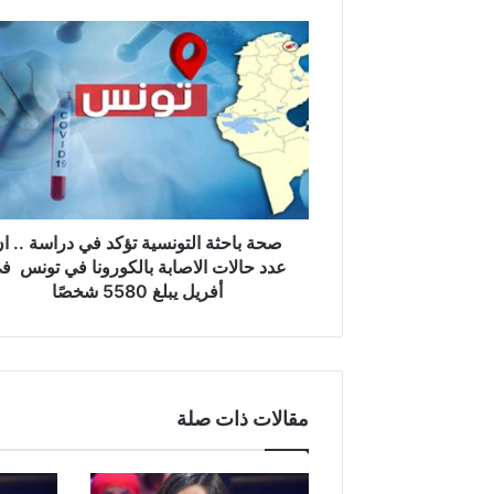
ص
ح
ة
ب
ا
ح
ث
ة
ا
ل
صحة باحثة التونسية تؤكد في دراسة .. ا
ت
عدد حالات الاصابة بالكورونا في تونس ف
و
أفريل يبلغ 5580 شخصًا
ن
س
ي
ة
ت
مقالات ذات صلة
ؤ
ك
د