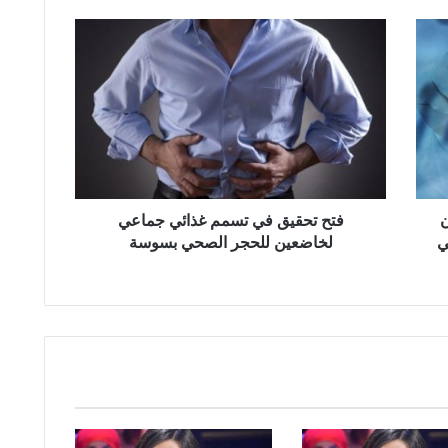
ف
ت
ح
ت
ح
ق
ي
ق
ف
ن
ي
فتح تحقيق في تسمم غذائي جماعي
ت
ي
لخاضعين للحجر الصحي بسوسة
س
م
م
غ
ذ
ا
ئ
ي
ج