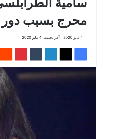
سامية الطرابلس
محرج بسبب دور ا
4 مايو 2020
آخر تحديث: 4 مايو 2020
فيسبوك
‫X
لينكدإن
‏Tumblr
بينتيريست