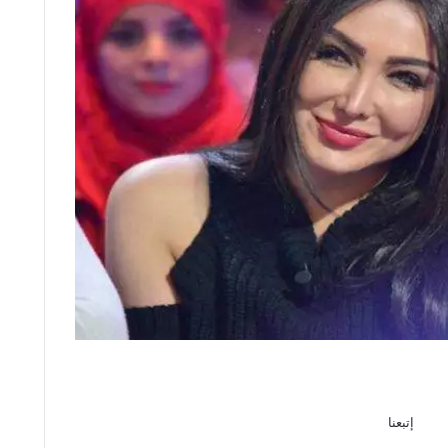
إتبعنا