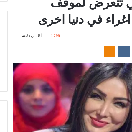
ي تتعرض لموقف
غراء في دنيا اخرى
2٬295
أقل من دقيقة
‏Reddit
‏VKontakte
Odnoklassniki