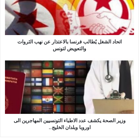
ا
د
ا
ل
ش
غ
ل
اتحاد الشغل يُطالب فرنسا بالاعتذار عن نهب الثروات
يُ
والتعويض لتونس
ط
ا
و
ل
ز
ب
ي
ف
ر
ر
ا
ن
ل
س
ص
ا
ح
ب
ة
ا
ي
وزير الصحة يكشف عدد الاطباء التونسيين المهاجرين الى
ل
ك
اوروبا وبلدان الخليج..
ا
ش
ع