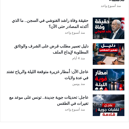
ع
منذ أسبوع واحد
ة
د
حقيقة وفاة راشد الغنوشي في السجن.. ما الذي
و
أكدته المصادر حتى الآن؟
ر
منذ أسبوع واحد
ي
أ
دليل تعمير مطلب قرض على الشرف والوثائق
ب
المطلوبة لإيداع الملف
ط
منذ 4 أيام
ا
ل
عاجل الآن: أمطار غزيرة متوقعة الليلة والرياح تشتد
إ
في عدة ولايات
ف
منذ يومين
ر
ي
ق
عاجل: تحديثات جوية جديدة.. تونس على موعد مع
ي
تغيرات في الطقس
ا
منذ أسبوع واحد