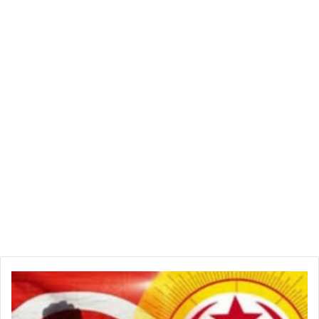
ا
ت
ح