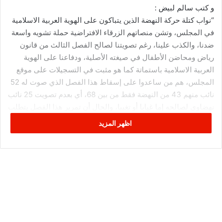
و كتب سالم لبيض :
“نواب كتلة حركة النهضة الذين يتباكون على الهوية العربية الاسلامية
في المجلس، وتشن منصاتهم الزرقاء الافتراضية حملة تشويه واسعة
ضدنا، والكذب علينا، رغم تصويتنا لصالح الفصل الثالث من قانون
رياض ومحاضن الأطفال في صيغته الأصلية، ودفاعنا على الهوية
العربية الاسلامية باستماتة كما هو مثبت في التسجيلات على موقع
المجلس، هم من ساعدوا على إسقاط هذا الفصل الذي صوت له 52
نائب منهم 43 من النهضة فقط من بين 68، أي بعدم تصويت 25 نائب
نهضاوي لصالحه إما غيابا أو تغيبا، والحال أن تمرير هذا الفصل يتطلب
73 نائبا فقط، ولا أظن أن الأمر عفويا وإنما لغاية في نفس يعقوب،
اظهر المزيد
خاصة بعد أن ظهر استثمار النهضة قضية الهوية في التعبئة الداخلية
وشن حملات ازدرائية على منافسيها وخصومها السياسيين.”