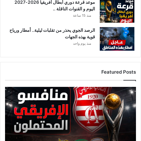
موعد قرعة دوري أبطال أفريقيا 2026-2027
ن
اليوم و القنوات الناقلة ..
ا
ل
منذ 15 ساعة
خ
ل
الرصد الجوي يحذر من تقلبات ليلية.. أمطار ورياح
ي
قوية بهذه الجهات
ج
منذ يوم واحد
.
.
Featured Posts
ق
ا
ئ
م
ة
م
ن
ا