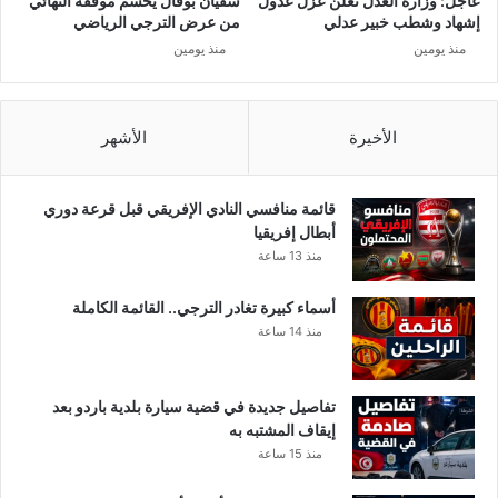
عاجل: وزارة العدل تعلن عزل عدول
سفيان بوفال يحسم موقفه النهائي
و
م
إشهاد وشطب خبير عدلي
من عرض الترجي الرياضي
ي
ه
منذ يومين
منذ يومين
ض
ا
ل
ج
ت
ر
و
ي
الأخيرة
الأشهر
ن
ن
س
ا
ل
قائمة منافسي النادي الإفريقي قبل قرعة دوري
ى
أبطال إفريقيا
ا
منذ 13 ساعة
و
ر
أسماء كبيرة تغادر الترجي.. القائمة الكاملة
و
منذ 14 ساعة
ب
ا
و
تفاصيل جديدة في قضية سيارة بلدية باردو بعد
ب
إيقاف المشتبه به
ل
منذ 15 ساعة
د
ا