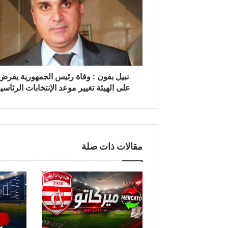
ي
ل
ب
ف
و
ن
:
و
نبيل بفون : وفاة رئيس الجمهورية يفرض
ف
على الهيئة تغيير موعد الإنتخابات الرئاسي
ا
ة
ر
ئ
ي
مقالات ذات صلة
س
ا
ل
ج
م
ه
و
ر