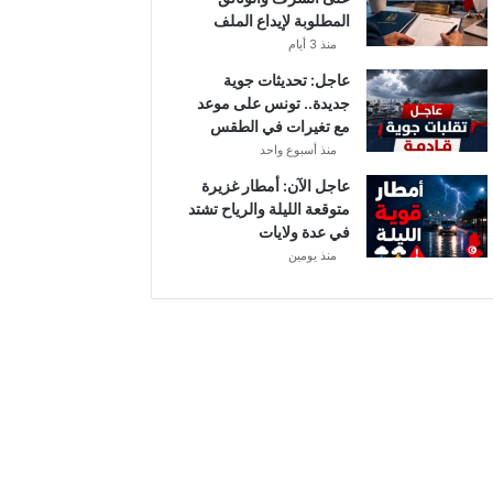
أ
المطلوبة لإيداع الملف
ب
منذ 3 أيام
ط
ا
عاجل: تحديثات جوية
ل
جديدة.. تونس على موعد
إ
مع تغيرات في الطقس
ف
منذ أسبوع واحد
ر
عاجل الآن: أمطار غزيرة
ي
متوقعة الليلة والرياح تشتد
ق
في عدة ولايات
ي
منذ يومين
ا