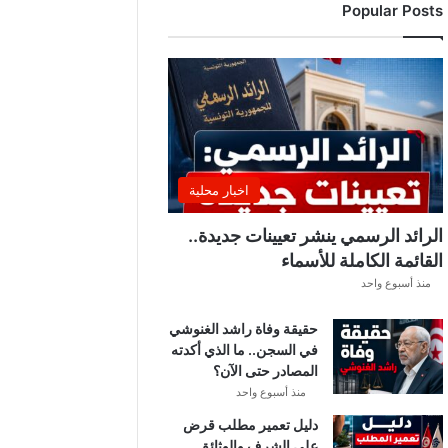
Popular Posts
د
ي
ا
ل
إ
ف
ر
ي
ق
اخبار محلية
ي
ق
الرائد الرسمي ينشر تعيينات جديدة..
ب
القائمة الكاملة للأسماء
ل
منذ أسبوع واحد
ق
ر
حقيقة وفاة راشد الغنوشي
ع
في السجن.. ما الذي أكدته
ة
المصادر حتى الآن؟
د
و
منذ أسبوع واحد
ر
دليل تعمير مطلب قرض
ي
على الشرف والوثائق