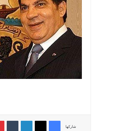
فيسبوك
‫X
لينكدإن
‏Tumblr
شاركها