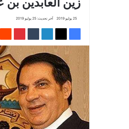
زين العابدين بن
25 يوليو 2019
آخر تحديث: 25 يوليو 2019
فيسبوك
‫X
لينكدإن
‏Tumblr
بينتيريست