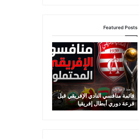
Featured Posts
ق
ا
ئ
م
ة
م
ن
منذ 3 ساعات
ا
قائمة منافسي النادي الإفريقي قبل
ف
قرعة دوري أبطال إفريقيا
س
ي
ا
ل
ن
ا