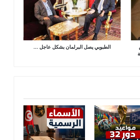
ط
ب
و
ب
ي
ي
ص
ل
الطبوبي يصل البرلمان بشكل عاجل ...
ا
ة
ل
ب
ر
ل
م
ا
ن
ب
ش
ك
ل
ع
ا