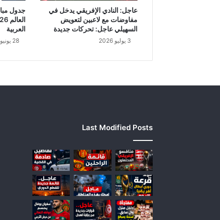
ي
عاجل: النادي الإفريقي يدخل في
ة
مفاوضات مع لاعبين لتعويض
ي
السهيلي عاجل: تحركات جديدة
العربية
ف
3 يوليو 2026
28 يونيو 2026
ر
ض
ع
ل
ى
ا
ل
ه
Last Modified Posts
ي
ئ
ة
ت
غ
ي
ي
ر
م