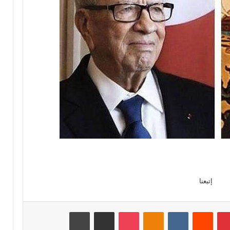
إتبعنا
بينتيريست
‏Reddit
‏VKontakte
Odnoklassniki
‫Pocket
مشاركة عبر البريد
طباعة