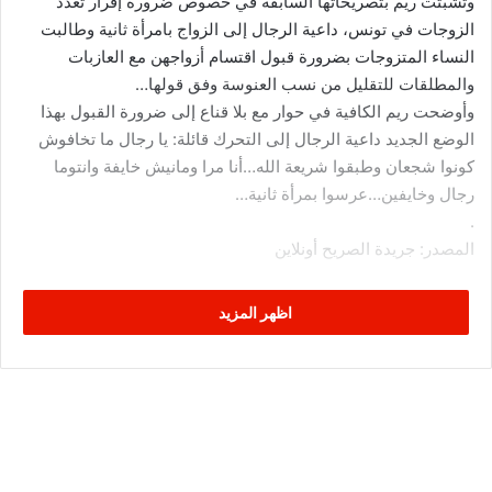
وتشبثت ريم بتصريحاتها السابقة في خصوص ضرورة إقرار تعدد
الزوجات في تونس، داعية الرجال إلى الزواج بامرأة ثانية وطالبت
النساء المتزوجات بضرورة قبول اقتسام أزواجهن مع العازبات
والمطلقات للتقليل من نسب العنوسة وفق قولها…
وأوضحت ريم الكافية في حوار مع بلا قناع إلى ضرورة القبول بهذا
الوضع الجديد داعية الرجال إلى التحرك قائلة: يا رجال ما تخافوش
كونوا شجعان وطبقوا شريعة الله…أنا مرا ومانيش خايفة وانتوما
رجال وخايفين…عرسوا بمرأة ثانية…
.
المصدر: جريدة الصريح أونلاين
اظهر المزيد