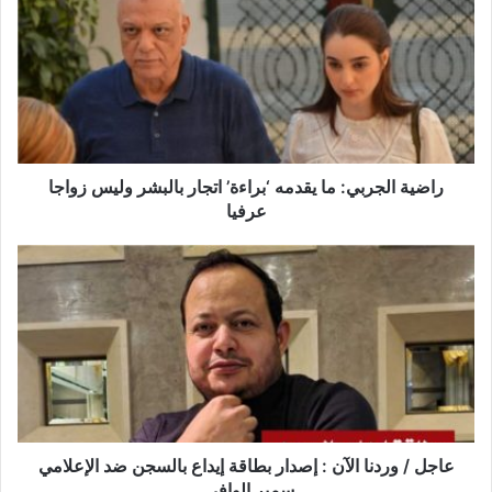
ما
يقدمه
‘براءة’
اتجار
بالبشر
وليس
زواجا
عرفيا‎‎
راضية الجربي: ما يقدمه ‘براءة’ اتجار بالبشر وليس زواجا
عرفيا‎‎
عاجل
/
وردنا
الآن
:
إصدار
بطاقة
إيداع
بالسجن
ضد
عاجل / وردنا الآن : إصدار بطاقة إيداع بالسجن ضد الإعلامي
الإعلامي
سمير الوافي.