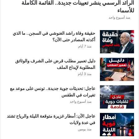
الرائد الرسمي ينشر تعيينات جديدة.. القائمة الكاملة
للأسماء
منذ أسبوع واحد
حقيقة وفاة راشد الغنوشي في السجن.. ما الذي
أكدته المصادر حتى الآن؟
منذ 7 أيام
دليل تعمير مطلب قرض على الشرف والوثائق
المطلوبة لإيداع الملف
منذ 3 أيام
عاجل: تحديثات جوية جديدة.. تونس على موعد مع
تغيرات في الطقس
منذ أسبوع واحد
عاجل الآن: أمطار غزيرة متوقعة الليلة والرياح تشتد
في عدة ولايات
منذ يومين