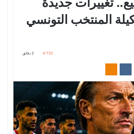
ع.. تغييرات جديدة
يلة المنتخب التونسي
4٬732
2 دقائق
‏Reddit
‏VKontakte
Odnoklassniki