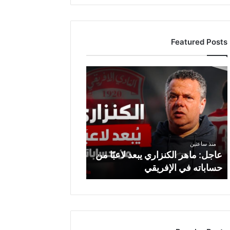
Featured Posts
ع
ا
ج
ل
:
م
ا
منذ ساعتين
ه
عاجل: ماهر الكنزاري يبعد لاعبًا من
ر
حساباته في الإفريقي
ا
ل
ك
ن
ز
ا