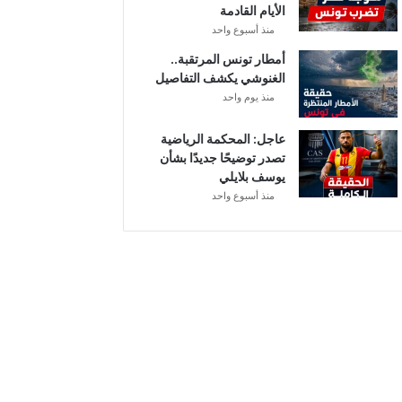
الأيام القادمة
ا
منذ أسبوع واحد
ل
إ
أمطار تونس المرتقبة..
ف
الغنوشي يكشف التفاصيل
ر
منذ يوم واحد
ي
ق
عاجل: المحكمة الرياضية
ي
تصدر توضيحًا جديدًا بشأن
يوسف بلايلي
منذ أسبوع واحد