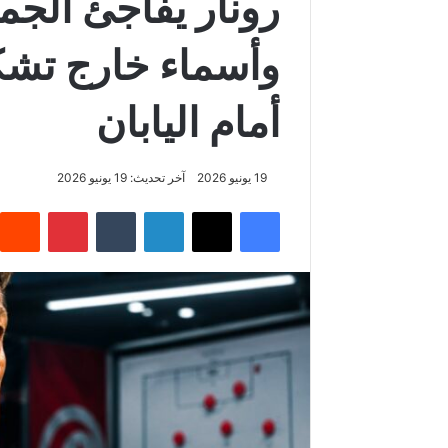
رونار يفاجئ الجمي
وأسماء خارج تشك
أمام اليابان
19 يونيو 2026
آخر تحديث: 19 يونيو 2026
فيسبوك
‫X
لينكدإن
‏Tumblr
بينتيريست