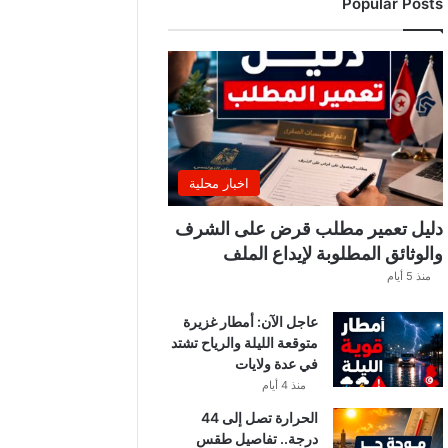
Popular Posts
ر
ي
ي
ب
ع
د
ل
ا
ع
اخبار محلية
بً
ا
دليل تعمير مطلب قرض على الشرف
م
والوثائق المطلوبة لإيداع الملف
ن
منذ 5 أيام
ح
س
عاجل الآن: أمطار غزيرة
ا
متوقعة الليلة والرياح تشتد
ب
في عدة ولايات
ا
ت
منذ 4 أيام
ه
الحرارة تصل إلى 44
ف
درجة.. تفاصيل طقس
ي