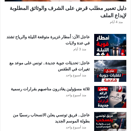
ك
دليل تعمير مطلب قرض على الشرف والوثائق المطلوبة
ش
لإيداع الملف
ف
ا
منذ 4 أيام
ل
ت
عاجل الآن: أمطار غزيرة متوقعة الليلة والرياح تشتد
ف
في عدة ولايات
ا
منذ 3 أيام
ص
ي
عاجل: تحديثات جوية جديدة.. تونس على موعد مع
ل
تغيرات في الطقس
منذ أسبوع واحد
ثلاثة مسؤولين يغادرون مناصبهم بقرارات رسمية
منذ أسبوع واحد
عاجل.. فريق تونسي يعلن الانسحاب رسميًا من
بطولة الموسم الجديد
منذ أسبوع واحد