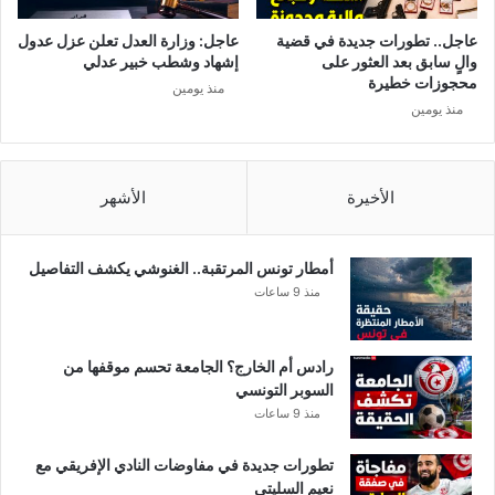
ن
2
د
9
عاجل.. تطورات جديدة في قضية
عاجل: وزارة العدل تعلن عزل عدول
ي
؟
والٍ سابق بعد العثور على
إشهاد وشطب خبير عدلي
ة
ه
محجوزات خطيرة
منذ يومين
2
ذ
منذ يومين
0
ه
2
ا
5
ل
:
د
الأخيرة
الأشهر
غ
و
ي
ل
ا
ة
أمطار تونس المرتقبة.. الغنوشي يكشف التفاصيل
ب
يُ
منذ 9 ساعات
م
ش
ؤ
ع
ث
ل
رادس أم الخارج؟ الجامعة تحسم موقفها من
ر
ا
السوبر التونسي
و
ل
منذ 9 ساعات
خ
س
ط
ب
تطورات جديدة في مفاوضات النادي الإفريقي مع
ة
ا
نعيم السليتي
ت