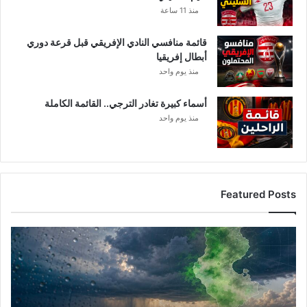
ق
منذ 11 ساعة
ك
ت
قائمة منافسي النادي الإفريقي قبل قرعة دوري
ي
أبطال إفريقيا
ك
ي
منذ يوم واحد
ة
ح
أسماء كبيرة تغادر الترجي.. القائمة الكاملة
ذ
منذ يوم واحد
ر
ة
Featured Posts
أ
م
ط
ا
ر
ت