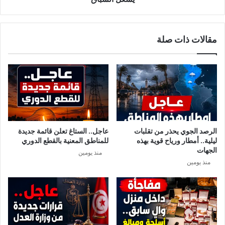
د
ع
ت
ر
ش
ب
مقالات ذات صلة
ي
ي
ل
ة
س
م
ي
و
ف
ن
ي
د
ك
ي
أ
ا
س
ل
الرصد الجوي يحذر من تقلبات
عاجل.. الستاغ تعلن قائمة جديدة
ا
ا
ليلية.. أمطار ورياح قوية بهذه
للمناطق المعنية بالقطع الدوري
ل
ل
الجهات
منذ يومين
ع
أ
منذ يومين
ا
ن
ل
د
م
ي
ل
ة
ل
2
أ
0