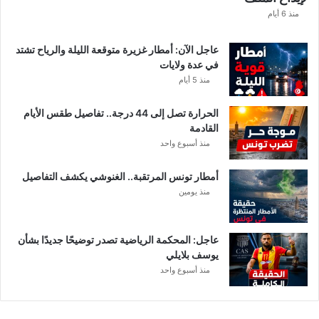
ا
منذ 6 أيام
ع
ا
عاجل الآن: أمطار غزيرة متوقعة الليلة والرياح تشتد
ت
في عدة ولايات
ا
منذ 5 أيام
ل
م
الحرارة تصل إلى 44 درجة.. تفاصيل طقس الأيام
ع
القادمة
ن
منذ أسبوع واحد
ي
ة
أمطار تونس المرتقبة.. الغنوشي يكشف التفاصيل
منذ يومين
عاجل: المحكمة الرياضية تصدر توضيحًا جديدًا بشأن
يوسف بلايلي
منذ أسبوع واحد