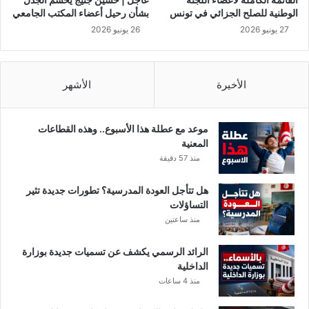
ا
و
الوطنية للصلح الجزائي في تونس
بشأن رحيل أعضاء المكتب الجامعي
ل
م
27 يونيو 2026
26 يونيو 2026
ر
يّ
ا
ة
ب
ف
ط
ي
الأخيرة
الأشهر
ة
ه
.
ذ
.
ا
موعد مع عطلة هذا الأسبوع.. وهذه القطاعات
ا
المعنية
ل
منذ 57 دقيقة
ت
ا
هل تتأجل العودة المدرسية؟ تطورات جديدة تثير
ر
التساؤلات
ي
منذ ساعتين
خ
الرائد الرسمي يكشف عن تسميات جديدة بوزارة
الداخلية
منذ 4 ساعات