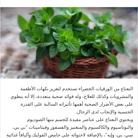
النعناع من الورقيات الخضراء تستخدم لتعزيز نكهات الأطعمة
والمشروبات وكذلك للعلاج، وله فوائد صحية متعددة، إلا أنه ينطوي
على بعض الأضرار الصحية أهمها تأثيراته السالبة على القدرة
الجنسية والإنجاب لدى الرجال.
ويحتوي النعناع على عناصر مفيدة للجسم منها الصوديوم
والبوتاسيوم والكالسيوم والمنغنيز والفسفور وفيتامينات “بي بي،
سي، بي، وإيه”، بالإضافة لاحتوائه على حامض الفوليك وأليافاً غذائية