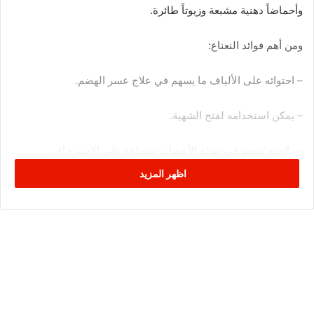
وأحماضاً دهنية مشبعة وزيوتاً طائرة.
ومن أهم فوائد النعناع:
– احتوائه على الألياف ما يسهم في علاج عسر الهضم.
– يمكن استخدامه لفتح الشهية.
– رائحته تسهم في تهدئة الأعصاب وتساعد على الاسترخاء.
اظهر المزيد
– يهدئ المغص ويقلل من تقلصات المعدة المصاحبة للانتفاخ.
– مفيد لصحة الفم فهو يعالج البكتيريا المسببة لرائحة الفم.
– يعالج اضطرابات الجهاز التنفسي مثل نزلات البرد والربو.
– قد يساعد على الشفاء من مرض السل.