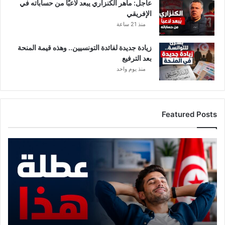
عاجل: ماهر الكنزاري يبعد لاعبًا من حساباته في
الإفريقي
منذ 21 ساعة
زيادة جديدة لفائدة التونسيين.. وهذه قيمة المنحة
بعد الترفيع
منذ يوم واحد
Featured Posts
م
و
ع
د
م
ع
ع
ط