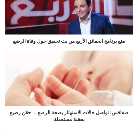
ب
ر
ن
ا
م
ج
ا
منع برنامج الحقائق الأربع من بث تحقيق حول وفاة الرضع
ل
ح
ص
ق
ف
ا
ا
ئ
ق
ق
س
ا
:
ل
ت
أ
و
ر
ا
ب
ص
صفاقس: تواصل حالات الاستهتار بصحة الرضع … حقن رضيع
ع
ل
بحقنة مستعملة
م
ح
ن
ا
ب
ل