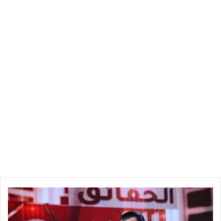
م
ن
ع