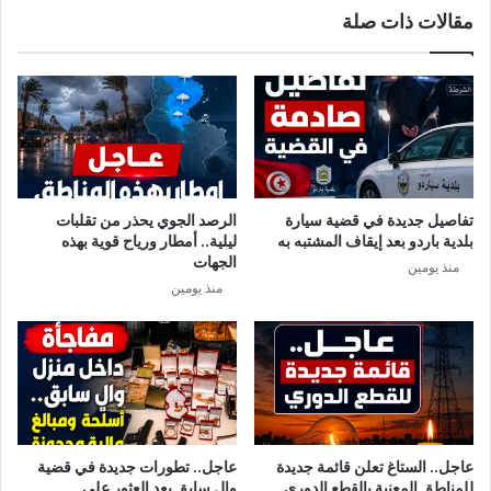
مقالات ذات صلة
ث
ا
ت
ت
ح
ا
ق
ل
ي
ا
ق
س
ح
ت
و
ه
ل
ت
تفاصيل جديدة في قضية سيارة
الرصد الجوي يحذر من تقلبات
و
ا
بلدية باردو بعد إيقاف المشتبه به
ليلية.. أمطار ورياح قوية بهذه
ف
ر
الجهات
منذ يومين
ا
ب
منذ يومين
ة
ص
ا
ح
ل
ة
ر
ا
ض
ل
ع
ر
ض
ع
عاجل.. الستاغ تعلن قائمة جديدة
عاجل.. تطورات جديدة في قضية
…
للمناطق المعنية بالقطع الدوري
والٍ سابق بعد العثور على