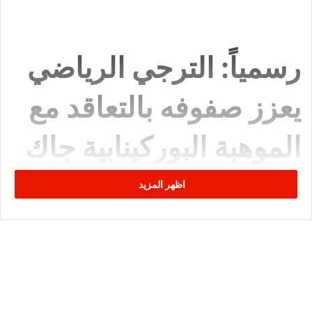
رسمياً: الترجي الرياضي
يعزز صفوفه بالتعاقد مع
الموهبة البوركينابية جاك
ديارا حتى 2028
اظهر المزيد
أعلن نادي
الترجي الرياضي التونسي
اليوم عن إتمام صفقة ضمّ
الجناح الدولي البوركينابي الشاب
جاك ديارا
البالغ من العمر 18 عاماً،
بعقد يمتد لثلاث سنوات كاملة حتى
30 جوان 2028
.
ويُعدّ ديارا من أبرز المواهب الصاعدة في سماء كرة القدم