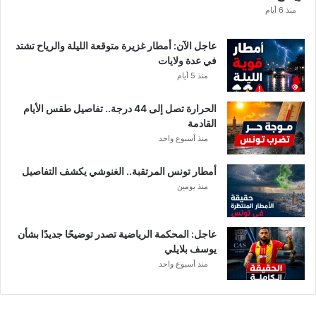
و
منذ 6 أيام
ز
ا
عاجل الآن: أمطار غزيرة متوقعة الليلة والرياح تشتد
ر
في عدة ولايات
ة
منذ 5 أيام
ا
ل
الحرارة تصل إلى 44 درجة.. تفاصيل طقس الأيام
د
القادمة
ا
منذ أسبوع واحد
خ
ل
أمطار تونس المرتقبة.. الغنوشي يكشف التفاصيل
ي
منذ يومين
ة
عاجل: المحكمة الرياضية تصدر توضيحًا جديدًا بشأن
يوسف بلايلي
منذ أسبوع واحد