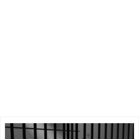
البوركينابية، حيث سطع نجمه مع فريق
ساليتاس
المحلي بفضل
سرعته الكبيرة ومهاراته الهجومية اللافتة، الأمر الذي جذب أنظار عدة
أندية من القارة الإفريقية خلال الفترة الأخيرة.
وقد تدرج اللاعب في واحد من أهم مراكز التكوين الرياضي بالعاصمة
واغادوغو
، حيث صقل موهبته وأثبت حضوره اللافت على المستطيل
الأخضر، مما أهله لتلقي الدعوة لتعزيز صفوف
المنتخب البوركيني
الأول
رغم صغر سنه، وهو ما يعكس الثقة الكبيرة في إمكاناته الفنية
والبدنية.
وتأتي هذه الصفقة في إطار سعي إدارة الترجي لتعزيز الخط الأمامي
بدماء شابة تضمن الإضافة الفنية للفريق خلال المواسم القادمة،
خاصة مع تطلع الفريق إلى المنافسة على الألقاب المحلية والقارية.
من هو جاك ديارا؟
السن:
18 سنة
ب
الجنسيّة:
بوركينابي
ط
المركز:
جناح هجومي