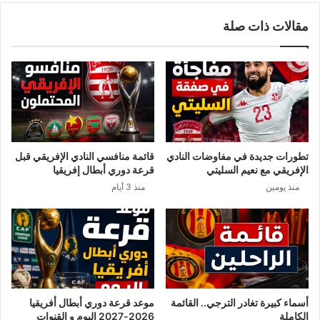
ا
ل
مقالات ذات صلة
ء
م
.
ش
.
ت
ر
ك
ت
ك
ش
ف
تطورات جديدة في مفاوضات النادي
قائمة منافسي النادي الإفريقي قبل
ا
الإفريقي مع نعيم السليتي
قرعة دوري أبطال إفريقيا
خ
منذ يومين
منذ 3 أيام
ر
م
س
ت
ج
د
ا
ت
أسماء كبيرة تغادر الترجي.. القائمة
موعد قرعة دوري أبطال أفريقيا
ق
الكاملة
2026-2027 اليوم و القنوات