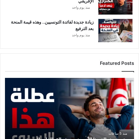
الإفريقي
منذ يوم واحد
زيادة جديدة لفائدة التونسيين.. وهذه قيمة المنحة
بعد الترفيع
منذ يوم واحد
Featured Posts
م
و
ع
د
م
ع
ع
ط
ل
منذ 5 ساعات