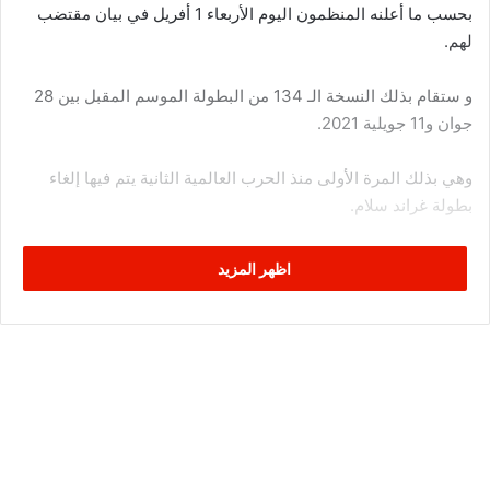
بحسب ما أعلنه المنظمون اليوم الأربعاء 1 أفريل في بيان مقتضب
لهم.
و ستقام بذلك النسخة الـ 134 من البطولة الموسم المقبل بين 28
جوان و11 جويلية 2021.
وهي بذلك المرة الأولى منذ الحرب العالمية الثانية يتم فيها إلغاء
بطولة غراند سلام.
لمتابعة كلّ المستجدّات في مختلف المجالات في تونس
اظهر المزيد
تابعوا الصفحة الرّسمية لتونس الرّقمية في اليوتيوب