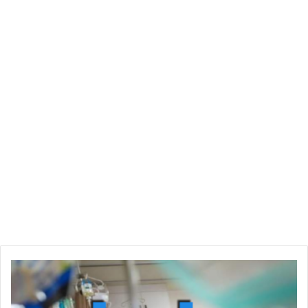
و
ف
ا