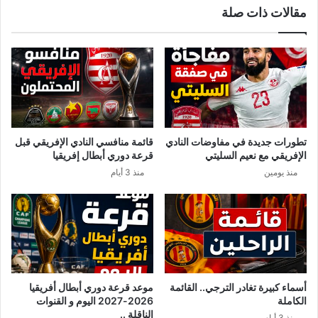
مقالات ذات صلة
ع
ص
د
ا
د
ب
و
ة
ف
م
ي
ؤ
ا
ك
ت
د
ك
ة
تطورات جديدة في مفاوضات النادي
قائمة منافسي النادي الإفريقي قبل
و
ب
الإفريقي مع نعيم السليتي
قرعة دوري أبطال إفريقيا
ر
ك
منذ يومين
منذ 3 أيام
و
و
ن
ر
ا
و
إ
ن
ل
ا
ى
ف
1
ي
2
ت
أسماء كبيرة تغادر الترجي.. القائمة
موعد قرعة دوري أبطال أفريقيا
و
الكاملة
2026-2027 اليوم و القنوات
ن
الناقلة ..
منذ 3 أيام