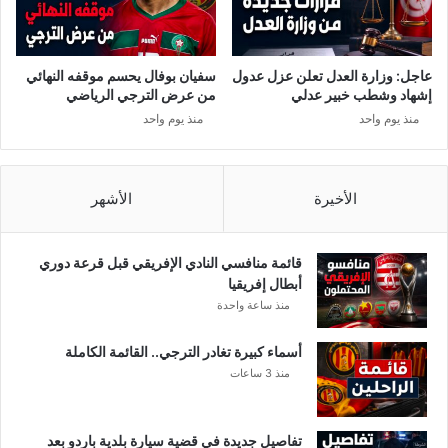
ا
ي
ع
ر
د
و
ا
س
عاجل: وزارة العدل تعلن عزل عدول
سفيان بوفال يحسم موقفه النهائي
ت
ك
إشهاد وشطب خبير عدلي
من عرض الترجي الرياضي
إ
و
منذ يوم واحد
منذ يوم واحد
ل
ر
ى
و
م
ن
س
ا
الأخيرة
الأشهر
ت
و
ح
ت
ق
ر
قائمة منافسي النادي الإفريقي قبل قرعة دوري
ي
ا
أبطال إفريقيا
ه
م
منذ ساعة واحدة
ا
ب
ي
أسماء كبيرة تغادر الترجي.. القائمة الكاملة
ش
منذ 3 ساعات
كّ
ك
تفاصيل جديدة في قضية سيارة بلدية باردو بعد