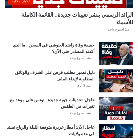
اخبار محلية
ب
ل
الرائد الرسمي ينشر تعيينات جديدة.. القائمة الكاملة
ق
للأسماء
ر
ع
منذ أسبوع واحد
ة
د
حقيقة وفاة راشد الغنوشي في السجن.. ما الذي
و
أكدته المصادر حتى الآن؟
ر
منذ أسبوع واحد
ي
أ
دليل تعمير مطلب قرض على الشرف والوثائق
ب
المطلوبة لإيداع الملف
ط
منذ 3 أيام
ا
ل
عاجل: تحديثات جوية جديدة.. تونس على موعد مع
إ
تغيرات في الطقس
ف
منذ أسبوع واحد
ر
ي
ق
عاجل الآن: أمطار غزيرة متوقعة الليلة والرياح تشتد
ي
في عدة ولايات