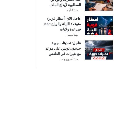
أ
المطلوبة لإيداع الملف
ب
منذ 4 أيام
ط
ا
عاجل الآن: أمطار غزيرة
ل
متوقعة الليلة والرياح تشتد
إ
في عدة ولايات
ف
منذ يومين
ر
عاجل: تحديثات جوية
ي
جديدة.. تونس على موعد
ق
مع تغيرات في الطقس
ي
منذ أسبوع واحد
ا