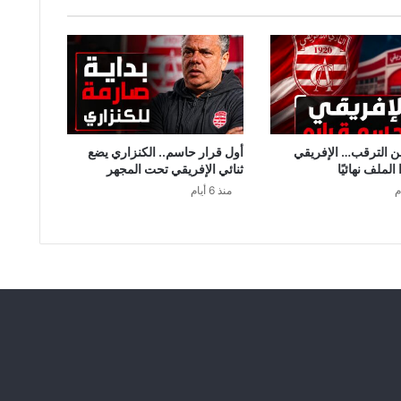
وّ
ف
و
ن
م
ن
ا
ل
من الترقب… الإفريقي
أول قرار حاسم.. الكنزاري يضع
أ
لملف نهائيًا
ثنائي الإفريقي تحت المجهر
س
منذ 6 أيام
ب
و
ع
ا
ل
ق
ا
د
م
!