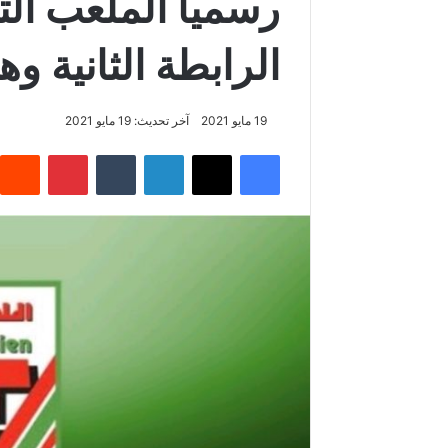
رسميا الملعب الت
الرابطة الثانية وه
19 مايو 2021
آخر تحديث: 19 مايو 2021
فيسبوك
‫X
لينكدإن
‏Tumblr
بينتيريست