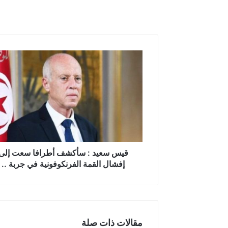
ق
ي
س
س
ع
ي
د
:
س
أ
قيس سعيد : سأكشف أطرافا سعت إلى
ك
إفشال القمة الفرنكوفونية في جربة ..
ش
ف
أ
ط
ر
مقالات ذات صلة
ا