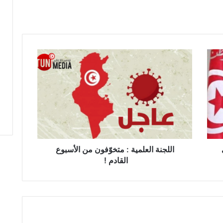
ا
ل
ل
ج
ن
ة
ا
ل
ع
ل
اللجنة العلمية : متخوّفون من الأسبوع
م
القادم !
ي
ة
:
م
ت
خ