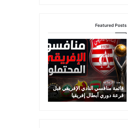
Featured Posts
ق
ا
ئ
م
ة
م
ن
منذ 20 ساعة
ا
قائمة منافسي النادي الإفريقي قبل
ف
قرعة دوري أبطال إفريقيا
س
ي
ا
ل
ن
ا