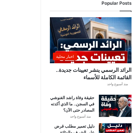
Popular Posts
د
ي
ا
ل
إ
ف
ر
ي
ق
اخبار محلية
ي
ق
الرائد الرسمي ينشر تعيينات جديدة..
ب
القائمة الكاملة للأسماء
ل
منذ أسبوع واحد
ق
ر
حقيقة وفاة راشد الغنوشي
ع
في السجن.. ما الذي أكدته
ة
المصادر حتى الآن؟
د
و
منذ أسبوع واحد
ر
دليل تعمير مطلب قرض
ي
على الشرف والوثائق