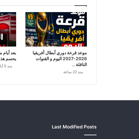
ف
ا
س
ع
ت
إ
ل
ى
موعد قرعة دوري أبطال أفريقيا
بعد أيام 
إ
2026-2027 اليوم و القنوات
يحسم هذا ا
ف
الناقلة ..
منذ 5 أيام
ش
منذ 22 ساعة
ا
ل
ا
ل
ق
م
ة
ا
Last Modified Posts
ل
ف