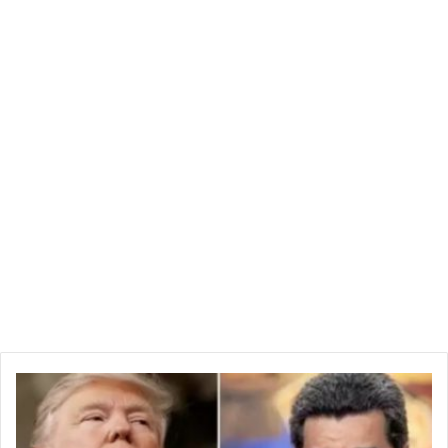
و
ا
ش
ن