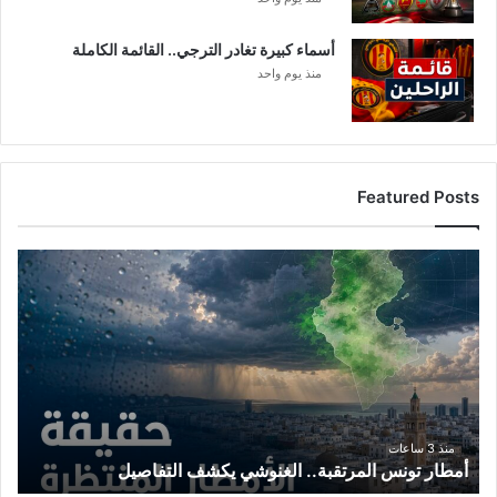
أسماء كبيرة تغادر الترجي.. القائمة الكاملة
منذ يوم واحد
Featured Posts
أ
م
ط
ا
ر
ت
و
ن
س
منذ 3 ساعات
أمطار تونس المرتقبة.. الغنوشي يكشف التفاصيل
ا
ل