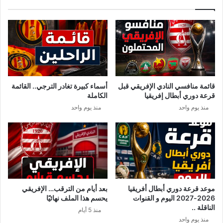
س
ل
ك
ز
ر
ي
ي
ت
ة
ع
ض
ن
د
ا
ف
ل
قائمة منافسي النادي الإفريقي قبل
أسماء كبيرة تغادر الترجي.. القائمة
ن
م
قرعة دوري أبطال إفريقيا
الكاملة
ز
ل
منذ يوم واحد
منذ يوم واحد
و
ا
ي
ب
ل
س
ا
موعد قرعة دوري أبطال أفريقيا
بعد أيام من الترقب… الإفريقي
2026-2027 اليوم و القنوات
يحسم هذا الملف نهائيًا
الناقلة ..
منذ 5 أيام
منذ يوم واحد