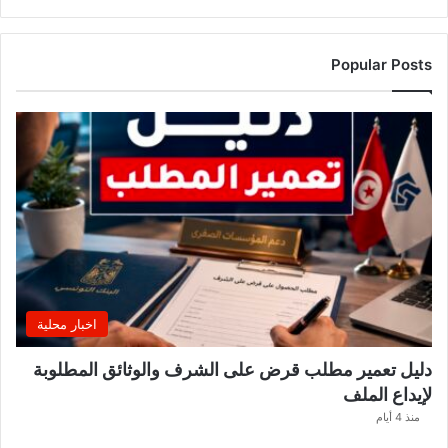
م
ر
ت
Popular Posts
ق
ب
ة
.
.
ا
ل
غ
ن
و
ش
ي
اخبار محلية
ي
ك
دليل تعمير مطلب قرض على الشرف والوثائق المطلوبة
ش
لإيداع الملف
ف
ا
منذ 4 أيام
ل