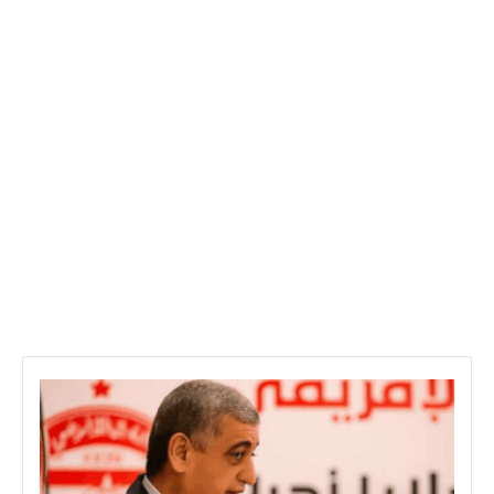
أ
وّ
ل
ق
ر