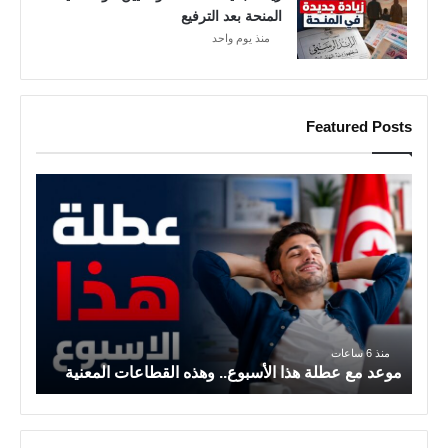
ا
المنحة بعد الترفيع
ل
منذ يوم واحد
ت
ف
ا
ص
Featured Posts
ي
ل
م
و
ع
د
م
ع
ع
ط
منذ 6 ساعات
ل
موعد مع عطلة هذا الأسبوع.. وهذه القطاعات المعنية
ة
ه
ذ