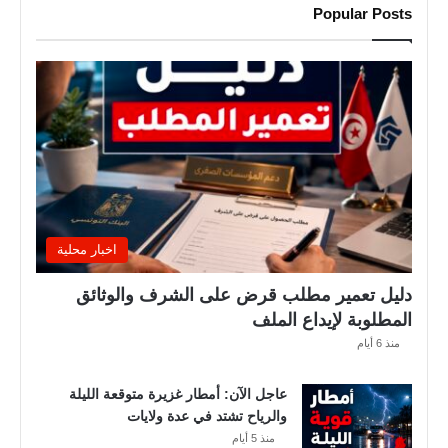
ا
Popular Posts
ا
ل
أ
س
ب
و
ع
.
.
و
ه
اخبار محلية
ذ
ه
دليل تعمير مطلب قرض على الشرف والوثائق
ا
المطلوبة لإيداع الملف
ل
منذ 6 أيام
ق
ط
عاجل الآن: أمطار غزيرة متوقعة الليلة
ا
والرياح تشتد في عدة ولايات
ع
منذ 5 أيام
ا