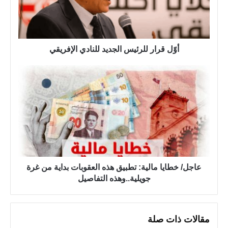
ا
ر
ل
ل
أوّل قرار للرئيس الجديد للنادي الإفريقي
ر
ئ
ي
ع
س
ا
ا
ج
ل
ل
ج
/
د
خ
ي
ط
د
ا
ل
‏‏عاجل/ خطايا مالية: تطبيق هذه العقوبات بداية من غرة
ي
ل
جويلية..وهذه التفاصيل
ا
ن
م
ا
ا
د
ل
مقالات ذات صلة
ي
ي