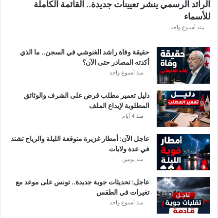
الرائد الرسمي ينشر تعيينات جديدة.. القائمة الكاملة
ق
للأسماء
ر
ع
منذ أسبوع واحد
ة
د
حقيقة وفاة راشد الغنوشي في السجن.. ما الذي
و
أكدته المصادر حتى الآن؟
ر
منذ أسبوع واحد
ي
أ
دليل تعمير مطلب قرض على الشرف والوثائق
ب
المطلوبة لإيداع الملف
ط
منذ 4 أيام
ا
ل
عاجل الآن: أمطار غزيرة متوقعة الليلة والرياح تشتد
إ
في عدة ولايات
ف
منذ يومين
ر
ي
ق
عاجل: تحديثات جوية جديدة.. تونس على موعد مع
ي
تغيرات في الطقس
ا
منذ أسبوع واحد