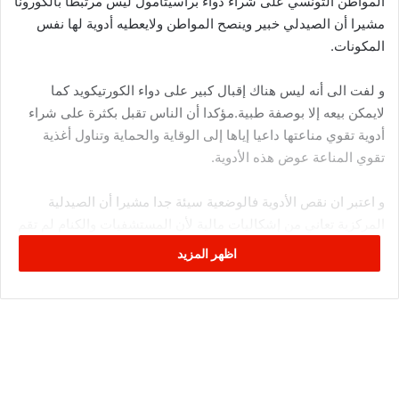
المواطن التونسي على شراء دواء براسيتامول ليس مرتبطا بالكورونا
مشيرا أن الصيدلي خبير وينصح المواطن ولايعطيه أدوية لها نفس
المكونات.
و لفت الى أنه ليس هناك إقبال كبير على دواء الكورتيكويد كما
لايمكن بيعه إلا بوصفة طبية.مؤكدا أن الناس تقبل بكثرة على شراء
أدوية تقوي مناعتها داعيا إياها إلى الوقاية والحماية وتناول أغذية
تقوي المناعة عوض هذه الأدوية.
و اعتبر ان نقص الأدوية فالوضعية سيئة جدا مشيرا أن الصيدلية
المركزية تعاني من إشكاليات مالية لأن المستشفيات والكنام لم تقم
بخلاصها ، مشددا على ضرورة توفر الإرادة السياسية للقيام
اظهر المزيد
بإصلاحات في مجال التغطية الصحية.