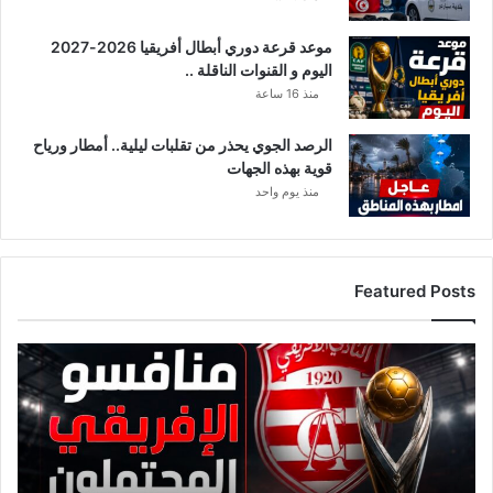
ا
ر
موعد قرعة دوري أبطال أفريقيا 2026-2027
ث
اليوم و القنوات الناقلة ..
ة
أ
منذ 16 ساعة
خ
ر
الرصد الجوي يحذر من تقلبات ليلية.. أمطار ورياح
ى
قوية بهذه الجهات
غ
منذ يوم واحد
ي
ر
ا
ل
Featured Posts
ك
و
ر
ق
و
ا
ن
ئ
ا
م
ف
ة
ي
م
2