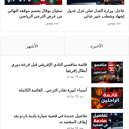
ف
ع
ي
إ
عاجل: وزارة العدل تعلن عزل عدول
سفيان بوفال يحسم موقفه النهائي
ا
س
إشهاد وشطب خبير عدلي
من عرض الترجي الرياضي
ل
ر
منذ يومين
منذ يومين
ر
ا
ا
ئ
ب
ي
ط
ل
الأخيرة
الأشهر
ة
و
ا
ا
ل
ل
قائمة منافسي النادي الإفريقي قبل قرعة دوري
أ
ع
أبطال إفريقيا
و
ا
منذ 14 ساعة
ل
ل
ى
م
أسماء كبيرة تغادر الترجي.. القائمة الكاملة
س
منذ 15 ساعة
ي
ش
ه
تفاصيل جديدة في قضية سيارة بلدية باردو بعد
د
إيقاف المشتبه به
ك
منذ 16 ساعة