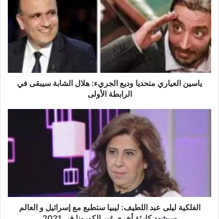
س
ي
ن
ا
ل
ع
ي
ا
ياسين العياري متحديا وديع الجريء: هلال الشابة سيبقى في
ر
الرابطة الأولى
ي
م
ا
ت
ل
ح
ف
د
ل
ي
ك
ا
ي
و
ة
د
ل
ي
ي
ع
ل
الفلكية ليلى عبد اللطيف: ليبيا ستطبع مع إسرائيل و العالم
ا
ى
سيشهد كارثة أخرى غير الكورونا في 2021