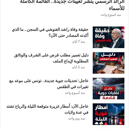
الرائد الرسمي ينشر تعيينات جديدة.. القائمة الكاملة
.
للأسماء
أ
م
منذ أسبوع واحد
ط
ا
حقيقة وفاة راشد الغنوشي في السجن.. ما الذي
ر
أكدته المصادر حتى الآن؟
و
منذ 7 أيام
ر
ي
دليل تعمير مطلب قرض على الشرف والوثائق
ا
المطلوبة لإيداع الملف
ح
منذ 3 أيام
ق
و
عاجل: تحديثات جوية جديدة.. تونس على موعد مع
ي
تغيرات في الطقس
ة
منذ أسبوع واحد
ب
ه
ذ
عاجل الآن: أمطار غزيرة متوقعة الليلة والرياح تشتد
ه
في عدة ولايات
ا
منذ يوم واحد
ل