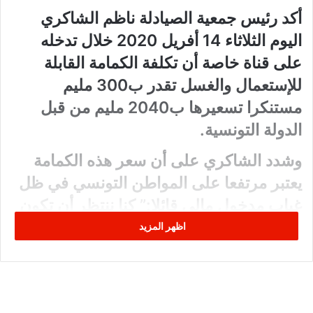
أكد رئيس جمعية الصيادلة ناظم الشاكري
اليوم الثلاثاء 14 أفريل 2020 خلال تدخله
على قناة خاصة أن تكلفة الكمامة القابلة
للإستعمال والغسل تقدر ب300 مليم
مستنكرا تسعيرها ب2040 مليم من قبل
الدولة التونسية.
وشدد الشاكري على أن سعر هذه الكمامة
يعتبر مرتفعا على المواطن التونسي في ظل
غياب مدخول مالي قائلا:” كنا ننتظر أن تكون
هذه الكمامات مجانا في إطار مجهود وطني
اظهر المزيد
لمجابهة هذا الوباء.”