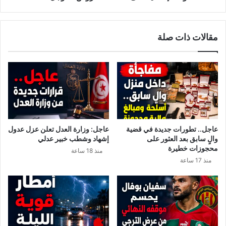
ا
ا
ء
ف
ا
ي
مقالات ذات صلة
ت
ة
"
م
ع
ؤ
ل
ل
ى
م
أ
ة
ق
"
س
ا
عاجل.. تطورات جديدة في قضية
عاجل: وزارة العدل تعلن عزل عدول
ط
والٍ سابق بعد العثور على
إشهاد وشطب خبير عدلي
ا
محجوزات خطيرة
منذ 18 ساعة
ل
منذ 17 ساعة
ق
ر
و
ض
ا