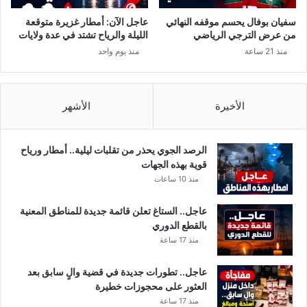
ل
م
سفيان بوفال يحسم موقفه النهائي
عاجل الآن: أمطار غزيرة متوقعة
ؤ
من عرض الترجي الرياضي
الليلة والرياح تشتد في عدة ولايات
جّ
منذ 21 ساعة
منذ يوم واحد
ل
س
د
ا
الأخيرة
الأشهر
د
ه
ا
الرصد الجوي يحذر من تقلبات ليلية.. أمطار ورياح
قوية بهذه الجهات
منذ 10 ساعات
عاجل.. الستاغ تعلن قائمة جديدة للمناطق المعنية
بالقطع الدوري
منذ 17 ساعة
عاجل.. تطورات جديدة في قضية والٍ سابق بعد
العثور على محجوزات خطيرة
منذ 17 ساعة