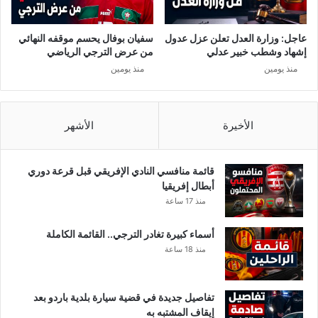
س
ى
ت
ن
ق
ز
عاجل: وزارة العدل تعلن عزل عدول
سفيان بوفال يحسم موقفه النهائي
ي
ي
إشهاد وشطب خبير عدلي
من عرض الترجي الرياضي
ل
ل
منذ يومين
منذ يومين
!
ا
ل
س
ج
الأخيرة
الأشهر
ن
.
.
قائمة منافسي النادي الإفريقي قبل قرعة دوري
.
أبطال إفريقيا
"
منذ 17 ساعة
أسماء كبيرة تغادر الترجي.. القائمة الكاملة
منذ 18 ساعة
تفاصيل جديدة في قضية سيارة بلدية باردو بعد
إيقاف المشتبه به