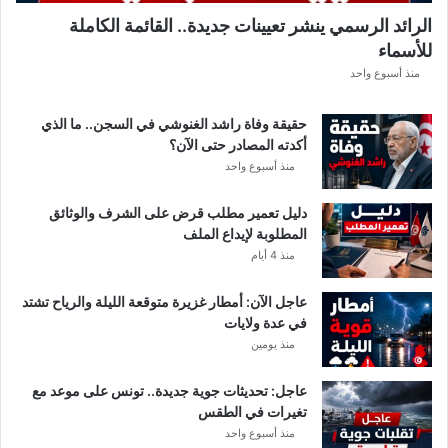
ل
الرائد الرسمي ينشر تعيينات جديدة.. القائمة الكاملة
ق
للأسماء
ر
ع
منذ أسبوع واحد
ة
د
حقيقة وفاة راشد الغنوشي في السجن.. ما الذي
و
أكدته المصادر حتى الآن؟
ر
منذ أسبوع واحد
ي
أ
دليل تعمير مطلب قرض على الشرف والوثائق
ب
المطلوبة لإيداع الملف
ط
منذ 4 أيام
ا
ل
عاجل الآن: أمطار غزيرة متوقعة الليلة والرياح تشتد
إ
في عدة ولايات
ف
منذ يومين
ر
ي
ق
عاجل: تحديثات جوية جديدة.. تونس على موعد مع
ي
تغيرات في الطقس
ا
منذ أسبوع واحد