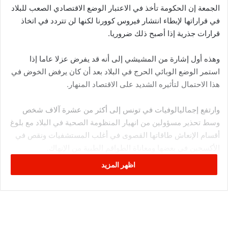
الجمعة إن الحكومة تأخذ في الاعتبار الوضع الاقتصادي الصعب للبلاد
في قراراتها لإبطاء انتشار فيروس كوورنا لكنها لن تتردد في اتخاذ
قرارات جذرية إذا أصبح ذلك ضروريا.
وهذه أول إشارة من المشيشي إلى أنه قد يفرض عزلا عاما إذا
استمر الوضع الوبائي الحرج في البلاد بعد أن كان يرفض الخوض في
هذا الاحتمال لتأثيره الشديد على الاقتصاد المنهار.
وارتفع إجماليالوفيات في تونس إلى أكثر من عشرة آلاف شخص
وسط تحذير مسؤولين من انهيار المنظومة الصحية في البلاد مع بلوغ
أقسام الإنعاش طاقاتها القصوى في أغلب المستشفيات ونقص في
الأكسجين في بعضها ومعاناة الطواقم الطبية من الإنهاك.
اظهر المزيد
وقال المشيشي ردا على سؤال لرويترز حول رفض حكومته فرض
اغلاق عام للسيطرة على الجائحة رغم الانتقادات “نحن نحاول متابعة
الوضع الوبائي ونأخد أيضا الجانب الاقتصادي وإذا استوجب الأمر اتخاذ
إجراء راديكالي سنفعل”.