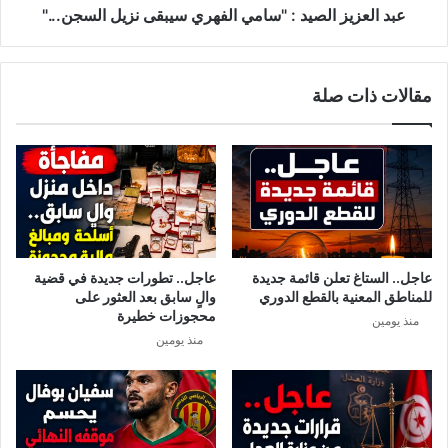
ب
ا
عبد العزيز الصيد : "سامي الفهري سيبقى نزيل السجن..."
ب
ل
ا
ص
ل
ي
مقالات ذات صلة
أ
د
ز
:
م
"
ة
س
…
ا
و
م
ح
ي
ا
ا
ن
ل
عاجل.. الستاغ تعلن قائمة جديدة
عاجل.. تطورات جديدة في قضية
ا
ف
للمناطق المعنية بالقطع الدوري
والٍ سابق بعد العثور على
ل
ه
محجوزات خطيرة
منذ يومين
و
ر
منذ يومين
ق
ي
ت
س
أ
ي
ن
ب
ي
ق