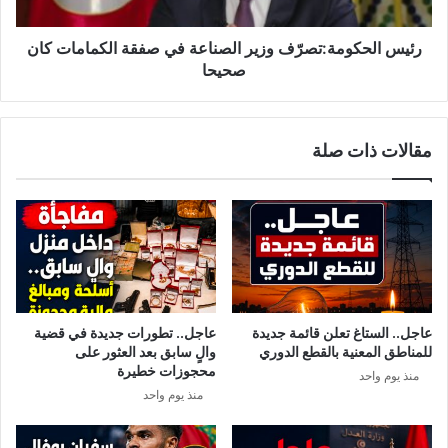
ر
ك
م
و
ا
م
رئيس الحكومة:تصرّف وزير الصناعة في صفقة الكمامات كان
ش
ة
صحيحا
ي
:
ة
ت
ف
ص
مقالات ذات صلة
ي
رّ
ث
ف
ن
و
ي
ز
ة
ي
ب
ر
ا
ا
ه
ل
ي
ص
عاجل.. الستاغ تعلن قائمة جديدة
عاجل.. تطورات جديدة في قضية
ة
ن
للمناطق المعنية بالقطع الدوري
والٍ سابق بعد العثور على
و
ا
محجوزات خطيرة
منذ يوم واحد
ا
ع
منذ يوم واحد
ح
ة
ت
ف
م
ي