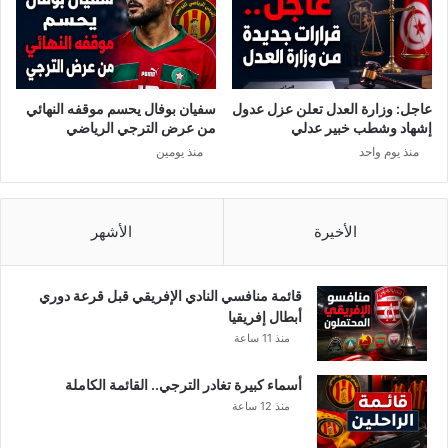
ا
ص
ل
ف
ا
ق
ل
ة
ت
ا
عاجل: وزارة العدل تعلن عزل عدول
سفيان بوفال يحسم موقفه النهائي
س
ل
إشهاد وشطب خبير عدلي
من عرض الترجي الرياضي
خ
ك
منذ يوم واحد
منذ يومين
ي
م
ر
ا
ق
م
ا
ا
الأخيرة
الأشهر
ئ
ت
م
ك
”
ا
قائمة منافسي النادي الإفريقي قبل قرعة دوري
ن
أبطال إفريقيا
ص
منذ 11 ساعة
ح
ي
أسماء كبيرة تغادر الترجي.. القائمة الكاملة
ح
منذ 12 ساعة
ا