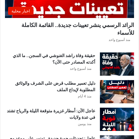
ي
ق
اخبار محلية
ب
ل
الرائد الرسمي ينشر تعيينات جديدة.. القائمة الكاملة
ق
للأسماء
ر
ع
منذ أسبوع واحد
ة
د
حقيقة وفاة راشد الغنوشي في السجن.. ما الذي
و
أكدته المصادر حتى الآن؟
ر
منذ أسبوع واحد
ي
أ
دليل تعمير مطلب قرض على الشرف والوثائق
ب
المطلوبة لإيداع الملف
ط
منذ 4 أيام
ا
ل
عاجل الآن: أمطار غزيرة متوقعة الليلة والرياح تشتد
إ
في عدة ولايات
ف
منذ يومين
ر
ي
ق
عاجل: تحديثات جوية جديدة.. تونس على موعد مع