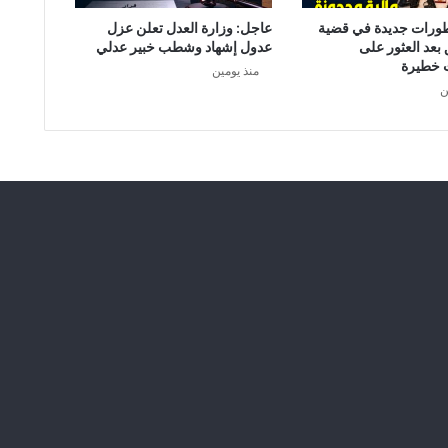
طورات جديدة في قضية
عاجل: وزارة العدل تعلن عزل
 بعد العثور على
عدول إشهاد وشطب خبير عدلي
 خطيرة
منذ يومين
ن