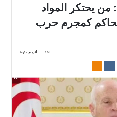
 من يحتكر المواد
يُحاكم كمجرم حرب
487
أقل من دقيقة
ت
Odnoklassniki