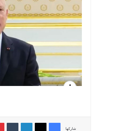
فيسبوك
‫X
لينكدإن
شاركها