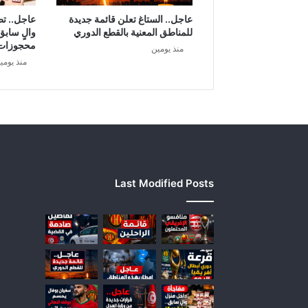
عاجل.. الستاغ تعلن قائمة جديدة
عاجل.. ت
للمناطق المعنية بالقطع الدوري
والٍ سابق
محجوزات
منذ يومين
منذ يومي
Last Modified Posts