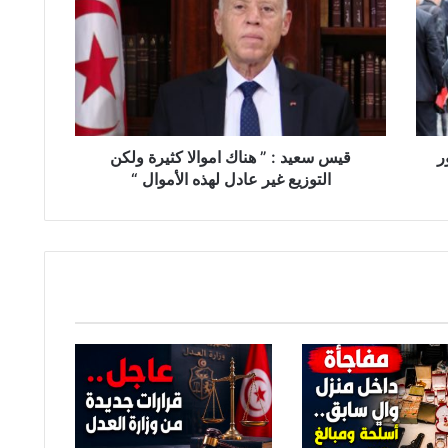
:
”
هناك
اموالا
كثيرة
ولكن
التوزيع
غير
ر
قيس سعيد : ” هناك اموالا كثيرة ولكن
عادل
التوزيع غير عادل لهذه الأموال “
لهذه
الأموال
“