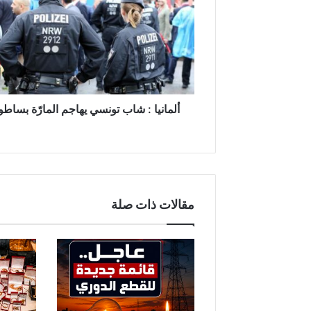
شاب
تونسي
يهاجم
المارّة
بساطور
ألمانيا : شاب تونسي يهاجم المارّة بساطو
مقالات ذات صلة