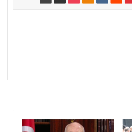
قيس
سعيد