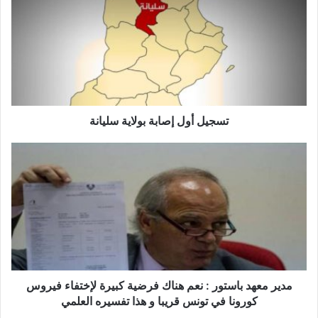
ج
ي
ل
أ
و
ل
إ
ص
تسجيل أول إصابة بولاية سليانة
ا
ب
م
ة
د
ب
ي
و
ر
ل
م
ا
ع
ي
ه
ة
د
س
ب
ل
ا
مدير معهد باستور : نعم هناك فرضية كبيرة لإختفاء فيروس
ي
س
كورونا في تونس قريبا و هذا تفسيره العلمي
ا
ت