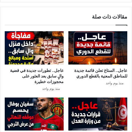
ن
و
ة
ر
مقالات ذات صلة
:
ن
ع
م
ه
ن
ا
ك
ف
عاجل.. الستاغ تعلن قائمة جديدة
عاجل.. تطورات جديدة في قضية
ر
للمناطق المعنية بالقطع الدوري
والٍ سابق بعد العثور على
ض
محجوزات خطيرة
منذ يوم واحد
ي
منذ يوم واحد
ة
ك
ب
ي
ر
ة
ل