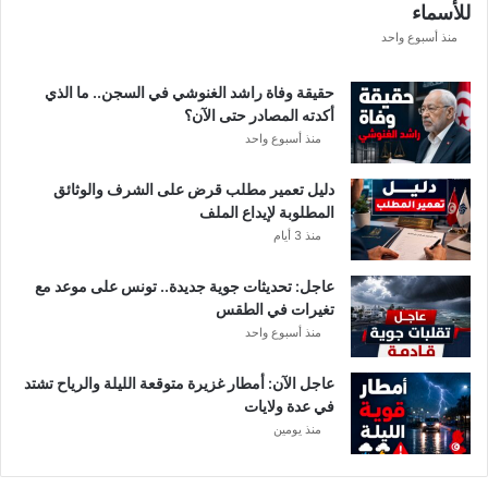
للأسماء
ر
ع
منذ أسبوع واحد
ة
د
حقيقة وفاة راشد الغنوشي في السجن.. ما الذي
و
أكدته المصادر حتى الآن؟
ر
منذ أسبوع واحد
ي
أ
دليل تعمير مطلب قرض على الشرف والوثائق
ب
المطلوبة لإيداع الملف
ط
منذ 3 أيام
ا
ل
عاجل: تحديثات جوية جديدة.. تونس على موعد مع
إ
تغيرات في الطقس
ف
منذ أسبوع واحد
ر
ي
ق
عاجل الآن: أمطار غزيرة متوقعة الليلة والرياح تشتد
ي
في عدة ولايات
ا
منذ يومين