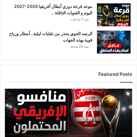
ن
موعد قرعة دوري أبطال أفريقيا 2026-2027
س
اليوم و القنوات الناقلة ..
ق
ر
منذ 7 ساعات
ي
ب
الرصد الجوي يحذر من تقلبات ليلية.. أمطار ورياح
ا
قوية بهذه الجهات
و
منذ 20 ساعة
ه
ذ
ا
ت
Featured Posts
ف
س
ي
ق
ر
ا
ه
ئ
ا
م
ل
ة
ع
م
ل
ن
م
ا