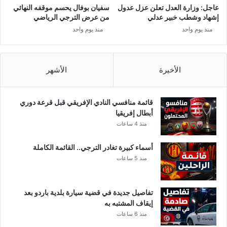
إ
عاجل: وزارة العدل تعلن عزل عدول
سفيان بوفال يحسم موقفه النهائي
خ
إشهاد وشطب خبير عدلي
من عرض الترجي الرياضي
ت
منذ يوم واحد
منذ يوم واحد
ف
ا
ء
ف
الأخيرة
الأشهر
ي
ر
و
قائمة منافسي النادي الإفريقي قبل قرعة دوري
س
أبطال إفريقيا
ك
منذ 4 ساعات
و
ر
أسماء كبيرة تغادر الترجي.. القائمة الكاملة
و
منذ 5 ساعات
ن
ا
ف
تفاصيل جديدة في قضية سيارة بلدية باردو بعد
ي
إيقاف المشتبه به
ت
منذ 6 ساعات
و