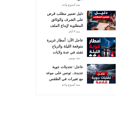
ة
منذ أسبوع واحد
د
دليل تعمير مطلب قرض
و
على الشرف والوثائق
ر
المطلوبة لإيداع الملف
ي
منذ 4 أيام
أ
ب
عاجل الآن: أمطار غزيرة
ط
متوقعة الليلة والرياح
ا
تشتد في عدة ولايات
ل
منذ يومين
إ
عاجل: تحديثات جوية
ف
جديدة.. تونس على موعد
ر
مع تغيرات في الطقس
ي
منذ أسبوع واحد
ق
ي
ا