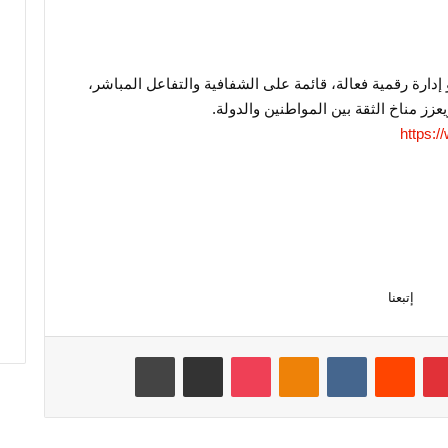
دارة رقمية فعالة، قائمة على الشفافية والتفاعل المباشر،
زز مناخ الثقة بين المواطنين والدولة.
https:/
إتبعنا
بينتيريست
‏Reddit
‏VKontakte
Odnoklassniki
‫Pocket
مشاركة عبر البريد
طباعة