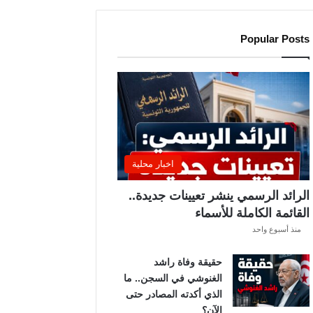
ل
ن
Popular Posts
ا
د
ي
ا
ل
إ
ف
ر
اخبار محلية
ي
ق
الرائد الرسمي ينشر تعيينات جديدة..
ي
القائمة الكاملة للأسماء
ق
منذ أسبوع واحد
ب
ل
حقيقة وفاة راشد
ق
الغنوشي في السجن.. ما
ر
الذي أكدته المصادر حتى
ع
الآن؟