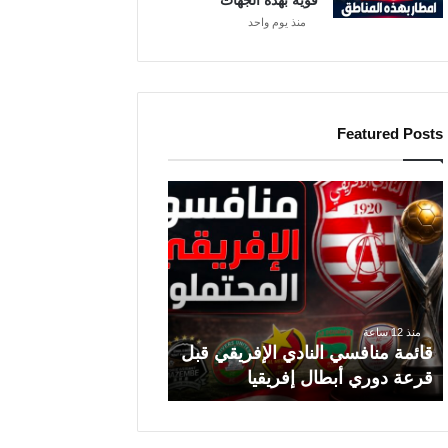
قوية بهذه الجهات
منذ يوم واحد
Featured Posts
ق
ا
ئ
م
ة
م
ن
منذ 12 ساعة
قائمة منافسي النادي الإفريقي قبل
ا
قرعة دوري أبطال إفريقيا
ف
س
ي
ا