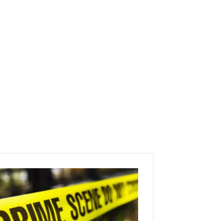
ا
ل
ع
د
ا