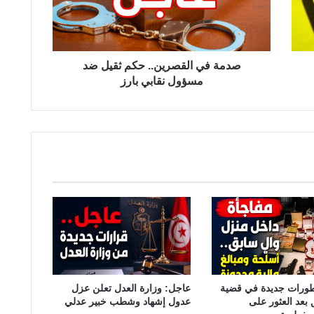
ي
ا
ل
ق
صدمة في القصرين.. حكم ثقيل ضد
ص
مسؤول نقابي بارز
ر
ي
ن
.
.
ح
ك
م
ث
ق
ي
ل
ض
طورات جديدة في قضية
عاجل: وزارة العدل تعلن عزل
 بعد العثور على
عدول إشهاد وشطب خبير عدلي
د