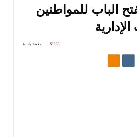
تح الباب للمواطنين
لإدارية
5٬238
دقيقة واحدة
‏Reddit
‏VKontakte
Odnoklassniki