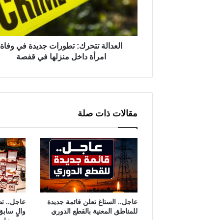
ل
ة
ت
ت
العدالة تتحرك: تطورات جديدة في وفاة
ح
امرأة داخل منزلها في قفصة
ر
ك
:
ت
ط
مقالات ذات صلة
و
ر
ا
ت
ج
د
ي
د
عاجل.. الستاغ تعلن قائمة جديدة
عاجل.. ت
للمناطق المعنية بالقطع الدوري
والٍ سابق
ة