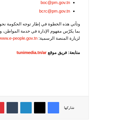
boc@pm.gov.tn
bcrc@pm.gov.tn
وتأتي هذه الخطوة في إطار توجه الحكومة نحو إ
بما يكرّس مفهوم الإدارة في خدمة المواطن، ويع
لزيارة المنصة الرسمية:
/www.e-people.gov.tn
متابعة: فريق موقع
tunimedia.tn/ar
فيسبوك
‫X
لينكدإن
‏Tumblr
شاركها