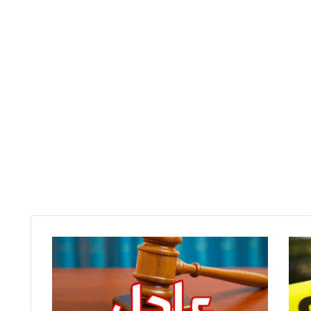
ص
د
م
ة
ف