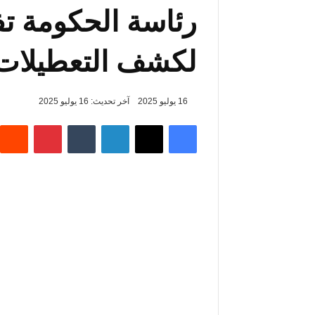
رئاسة الحكومة تف
لكشف التعطيلات ا
16 يوليو 2025
آخر تحديث: 16 يوليو 2025
فيسبوك
‫X
لينكدإن
‏Tumblr
بينتيريست