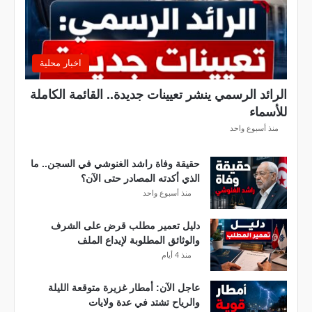
ر
ي
ق
ي
اخبار محلية
ق
ب
الرائد الرسمي ينشر تعيينات جديدة.. القائمة الكاملة
ل
للأسماء
ق
منذ أسبوع واحد
ر
ع
ة
حقيقة وفاة راشد الغنوشي في السجن.. ما
د
الذي أكدته المصادر حتى الآن؟
و
منذ أسبوع واحد
ر
ي
دليل تعمير مطلب قرض على الشرف
أ
والوثائق المطلوبة لإيداع الملف
ب
منذ 4 أيام
ط
ا
عاجل الآن: أمطار غزيرة متوقعة الليلة
ل
والرياح تشتد في عدة ولايات
إ