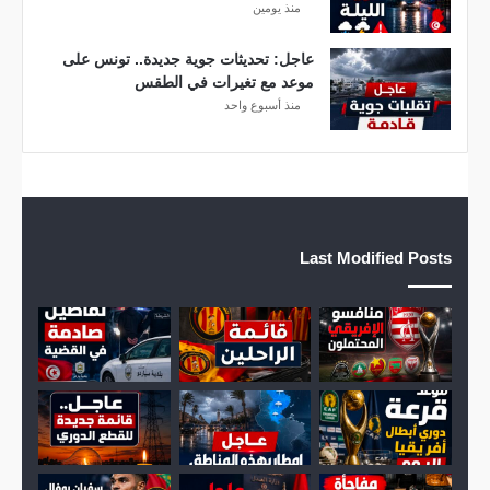
منذ يومين
ف
ر
ي
عاجل: تحديثات جوية جديدة.. تونس على
ق
موعد مع تغيرات في الطقس
ي
منذ أسبوع واحد
ا
Last Modified Posts