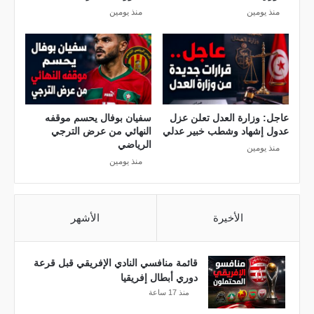
2
منذ يومين
منذ يومين
ا
5
ل
ا
د
ا
ر
ي
ة
عاجل: وزارة العدل تعلن عزل
سفيان بوفال يحسم موقفه
عدول إشهاد وشطب خبير عدلي
النهائي من عرض الترجي
الرياضي
منذ يومين
منذ يومين
الأخيرة
الأشهر
قائمة منافسي النادي الإفريقي قبل قرعة
دوري أبطال إفريقيا
منذ 17 ساعة