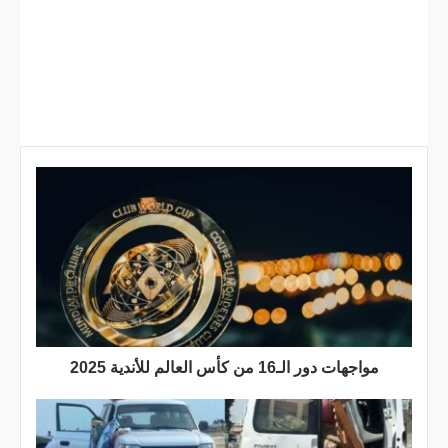
م
و
ا
ج
ه
ا
ت
د
و
ر
مواجهات دور الـ16 من كأس العالم للأندية 2025
ا
ل
ـ
ع