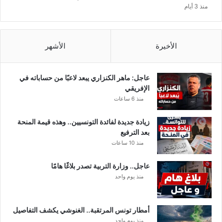
ع
منذ 3 أيام
ل
ق
ة
ب
الأخيرة
الأشهر
ا
ج
ر
عاجل: ماهر الكنزاري يبعد لاعبًا من حساباته في
ا
الإفريقي
ء
منذ 6 ساعات
ا
ل
زيادة جديدة لفائدة التونسيين.. وهذه قيمة المنحة
ت
بعد الترفيع
ح
منذ 10 ساعات
ا
ل
عاجل.. وزارة التربية تصدر بلاغًا هامًا
ي
منذ يوم واحد
ل
ا
ل
أمطار تونس المرتقبة.. الغنوشي يكشف التفاصيل
م
خ
منذ يوم واحد