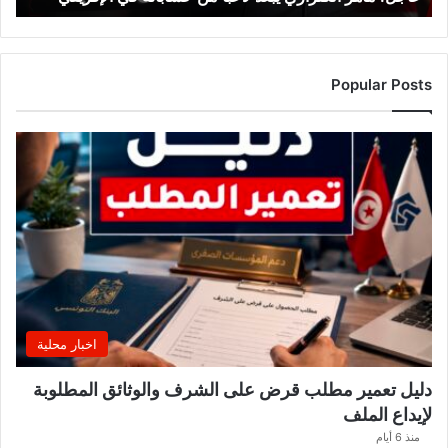
ل
ك
ن
ز
Popular Posts
ا
ر
ي
ي
ب
ع
د
ل
ا
ع
بً
ا
اخبار محلية
م
ن
دليل تعمير مطلب قرض على الشرف والوثائق المطلوبة
ح
لإيداع الملف
س
ا
منذ 6 أيام