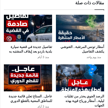
مقالات ذات صلة
ل
ص
ج
د
ر
ج
ا
م
ي
ل
ة
ة
م
ن
ا
أمطار تونس المرتقبة.. الغنوشي
تفاصيل جديدة في قضية سيارة
ل
يكشف التفاصيل
بلدية باردو بعد إيقاف المشتبه به
ا
منذ يوم واحد
منذ 3 أيام
خ
ل
ا
ل
ا
ت
ا
ل
الرصد الجوي يحذر من تقلبات
عاجل.. الستاغ تعلن قائمة جديدة
م
ليلية.. أمطار ورياح قوية بهذه
للمناطق المعنية بالقطع الدوري
ت
الجهات
منذ 3 أيام