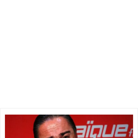
ع
ا
ج
ل