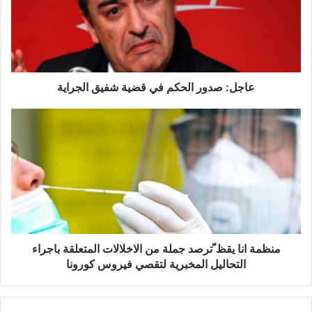
:
ص
د
و
ر
ا
عاجل: صدور الحكم في قضية شفيق الجراية
ل
ح
م
ك
ن
م
ظ
ف
م
ي
ة
ق
ا
ض
ن
ي
ا
ة
ي
ش
ق
منظمة انا يقظ ّترصد جملة من الاخلالات المتعلقة باجراء
ف
ظ
التحاليل المخبرية لتقصي فيروس كورونا
ي
ق
ت
ا
ر