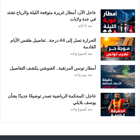
ب
ا
عاجل الآن: أمطار غزيرة متوقعة الليلة والرياح تشتد
ت
في عدة ولايات
ه
منذ 4 أيام
ف
ي
الحرارة تصل إلى 44 درجة.. تفاصيل طقس الأيام
ا
القادمة
ل
منذ أسبوع واحد
إ
ف
أمطار تونس المرتقبة.. الغنوشي يكشف التفاصيل
ر
منذ يوم واحد
ي
ق
ي
عاجل: المحكمة الرياضية تصدر توضيحًا جديدًا بشأن
يوسف بلايلي
منذ أسبوع واحد