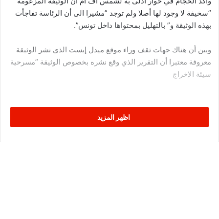
وأكد الحجام في حوار أدلى به لشمس أف أم أن الوثيقة المزعومة
”سخيفة لا وجود لها أصلا ولم توجد ”مشيرا الى أن الرئاسة تفاجأت
بهذه الوثيقة و” بالتهليل بمحتواها داخل تونس”.
وبين أن هناك جهات تقف وراء موقع ميدل إيست الذي نشر الوثيقة
معروفة معتبرا أن التقرير الذي وقع نشره بخصوص الوثيقة ”مسرحية
سيئة الإخراج
اظهر المزيد