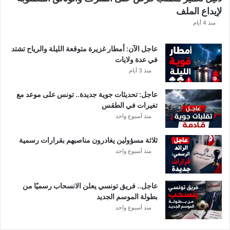
ش
لإيداع الملف
ف
ا
منذ 4 أيام
ل
ت
عاجل الآن: أمطار غزيرة متوقعة الليلة والرياح تشتد
ف
في عدة ولايات
ا
منذ 3 أيام
ص
ي
عاجل: تحديثات جوية جديدة.. تونس على موعد مع
ل
تغيرات في الطقس
منذ أسبوع واحد
ثلاثة مسؤولين يغادرون مناصبهم بقرارات رسمية
منذ أسبوع واحد
عاجل.. فريق تونسي يعلن الانسحاب رسميًا من
بطولة الموسم الجديد
منذ أسبوع واحد