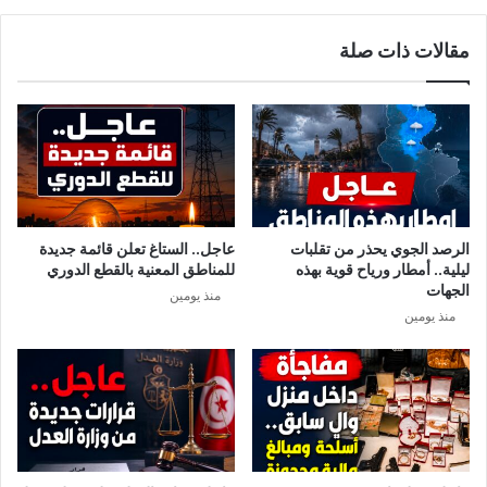
ل
ن
آ
س
مقالات ذات صلة
ن
ت
(
س
2
ج
1
ل
ح
1
ا
2
ل
ح
ة
ا
ج
ل
الرصد الجوي يحذر من تقلبات
عاجل.. الستاغ تعلن قائمة جديدة
د
ة
ليلية.. أمطار ورياح قوية بهذه
للمناطق المعنية بالقطع الدوري
ي
ج
الجهات
منذ يومين
د
د
منذ يومين
ة
ي
)
د
ة
م
ؤ
ك
د
ة