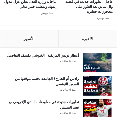
عاجل.. تطورات جديدة في قضية
عاجل: وزارة العدل تعلن عزل عدول
ب
والٍ سابق بعد العثور على
إشهاد وشطب خبير عدلي
ف
محجوزات خطيرة
منذ يومين
ي
منذ يومين
ر
و
س
ك
الأخيرة
الأشهر
و
ر
و
أمطار تونس المرتقبة.. الغنوشي يكشف التفاصيل
ن
منذ 6 ساعات
ا
رادس أم الخارج؟ الجامعة تحسم موقفها من
السوبر التونسي
منذ 6 ساعات
تطورات جديدة في مفاوضات النادي الإفريقي مع
نعيم السليتي
منذ 8 ساعات