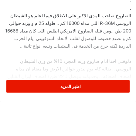
.
.
الصاروخ صاحب المدى الاكبر على الاطلاق فيما اعلم هو الشيطان
الروسي R-36M اللي مداه 16000 كم .. طوله 25 م و وزنه حوالي
200 طن ..ومن قبله الصاروخ الامريكي اطلس اللى كان مداه 16666
كم واتصنع خصيصا للوصول لقلب الاتحاد السوفييتي ايام الحرب
الباردة لكنه خرج من الخدمة فى الستينات وتبعه انواع تانية ..
.
دلوقتى احنا ادام صاروخ وزنه المجرد 10% من وزن الشيطان
الروسي .. بقاله كام يوم بيدور حوالين الارض ودا معناه ان مداه
اضعاف اضعافه .. وحمولته بتوصل لـ 22 طن ( اضعاف اوزان القنابل
اللى ذكرته ) ..
اظهر المزيد
.
.
والغريب فى الموضوع ان الصاروخ مفروض يكون متبرمج على انه
يسقط فى منطقة معينة فى المحيط المفتوح بعد اتمامه المهمة حتى
لو خرج عن السيطرة .. زى اى صاروخ تاني بيقوم بمهمات فضائية
خارج الغلاف الجوى .. لكن دا محصلش ..