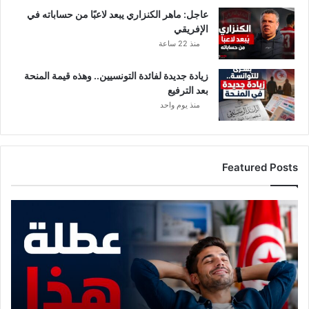
ا
عاجل: ماهر الكنزاري يبعد لاعبًا من حساباته في
ل
الإفريقي
د
س
منذ 22 ساعة
ت
و
زيادة جديدة لفائدة التونسيين.. وهذه قيمة المنحة
ر
بعد الترفيع
ي
منذ يوم واحد
ة
س
ي
ن
Featured Posts
ت
ه
ي
م
س
و
ي
ع
ا
د
س
م
ي
ع
ا
ع
ط