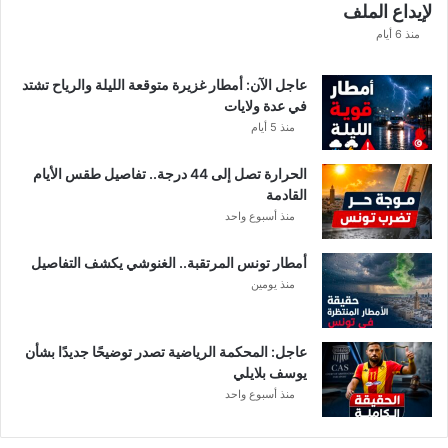
لإيداع الملف
ط
ا
منذ 6 أيام
ع
ا
عاجل الآن: أمطار غزيرة متوقعة الليلة والرياح تشتد
ت
في عدة ولايات
ا
منذ 5 أيام
ل
م
الحرارة تصل إلى 44 درجة.. تفاصيل طقس الأيام
ع
القادمة
ن
منذ أسبوع واحد
ي
ة
أمطار تونس المرتقبة.. الغنوشي يكشف التفاصيل
منذ يومين
عاجل: المحكمة الرياضية تصدر توضيحًا جديدًا بشأن
يوسف بلايلي
منذ أسبوع واحد