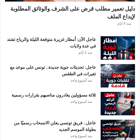
ك
دليل تعمير مطلب قرض على الشرف والوثائق المطلوبة
ش
لإيداع الملف
ف
ا
منذ 4 أيام
ل
ت
عاجل الآن: أمطار غزيرة متوقعة الليلة والرياح تشتد
ف
في عدة ولايات
ا
منذ 3 أيام
ص
ي
عاجل: تحديثات جوية جديدة.. تونس على موعد مع
ل
تغيرات في الطقس
منذ أسبوع واحد
ثلاثة مسؤولين يغادرون مناصبهم بقرارات رسمية
منذ أسبوع واحد
عاجل.. فريق تونسي يعلن الانسحاب رسميًا من
بطولة الموسم الجديد
منذ أسبوع واحد