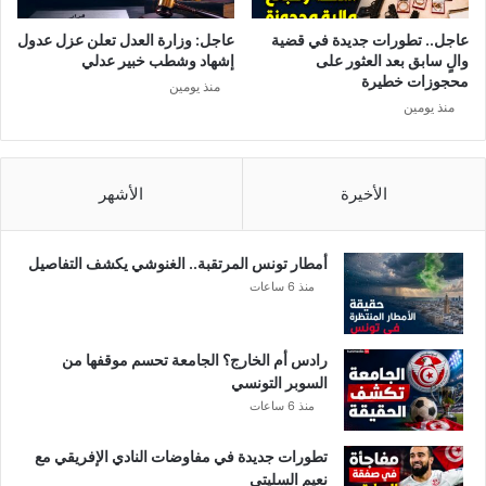
:
م
ا
و
عاجل.. تطورات جديدة في قضية
عاجل: وزارة العدل تعلن عزل عدول
ل
ش
والٍ سابق بعد العثور على
إشهاد وشطب خبير عدلي
ه
ر
محجوزات خطيرة
منذ يومين
ا
ئ
منذ يومين
ش
ي
م
س
ي
ح
ا
ز
الأخيرة
الأشهر
ل
ب
و
ع
ز
ا
أمطار تونس المرتقبة.. الغنوشي يكشف التفاصيل
ي
د
منذ 6 ساعات
ر
ي
ي
"
ع
رادس أم الخارج؟ الجامعة تحسم موقفها من
لّ
السوبر التونسي
ق
منذ 6 ساعات
تطورات جديدة في مفاوضات النادي الإفريقي مع
نعيم السليتي