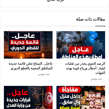
ل
م
ص
ك
ح
ي
مقالات ذات صلة
ي
:
ا
"
ل
ا
ش
ل
ا
غ
م
ن
ل
و
ب
ش
ع
ي
الرصد الجوي يحذر من تقلبات
عاجل.. الستاغ تعلن قائمة جديدة
د
ز
ليلية.. أمطار ورياح قوية بهذه
للمناطق المعنية بالقطع الدوري
ع
ع
الجهات
منذ يومين
ي
ي
منذ يومين
د
م
ا
ع
ل
ا
ف
ل
ط
م
ر
ي