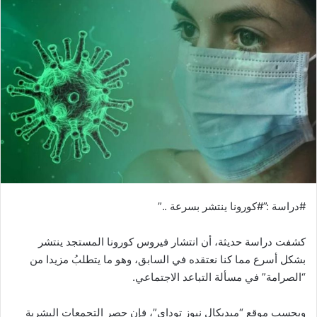
#دراسة :”#كورونا ينتشر بسرعة ..”
كشفت دراسة حديثة، أن انتشار فيروس كورونا المستجد ينتشر
بشكل أسرع مما كنا نعتقده في السابق، وهو ما يتطلبُ مزيدا من
“الصرامة” في مسألة التباعد الاجتماعي.
وبحسب موقع “ميديكال نيوز توداي”، فإن حصر التجمعات البشرية