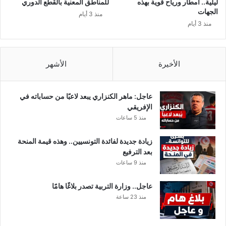
ليلية.. أمطار ورياح قوية بهذه
للمناطق المعنية بالقطع الدوري
ا
و
الجهات
منذ 3 أيام
ق
ن
منذ 3 أيام
ا
ي
إ
ن
ذ
ف
ا
ي
الأخيرة
الأشهر
ك
ا
ن
ر
ت
ت
عاجل: ماهر الكنزاري يبعد لاعبًا من حساباته في
م
د
الإفريقي
ض
ا
منذ 5 ساعات
د
ء
ف
ا
زيادة جديدة لفائدة التونسيين.. وهذه قيمة المنحة
ر
ل
بعد الترفيع
ن
ك
منذ 9 ساعات
س
م
ا
ا
عاجل.. وزارة التربية تصدر بلاغًا هامًا
ف
م
منذ 23 ساعة
ل
ة
م
و
ا
ت