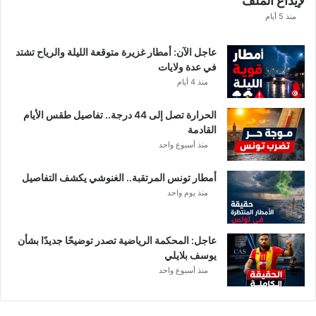
لإيداع الملف
س
ا
منذ 5 أيام
ب
ا
عاجل الآن: أمطار غزيرة متوقعة الليلة والرياح تشتد
ت
في عدة ولايات
ه
منذ 4 أيام
ف
ي
الحرارة تصل إلى 44 درجة.. تفاصيل طقس الأيام
ا
القادمة
ل
منذ أسبوع واحد
إ
ف
أمطار تونس المرتقبة.. الغنوشي يكشف التفاصيل
ر
منذ يوم واحد
ي
ق
ي
عاجل: المحكمة الرياضية تصدر توضيحًا جديدًا بشأن
يوسف بلايلي
منذ أسبوع واحد