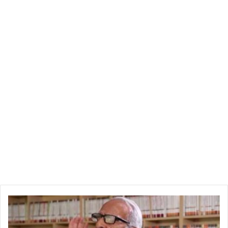
ي
و
س