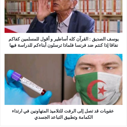
ف
ا
ل
ص
د
ي
ق
يوسف الصديق : القرآن كله أساطير و أقول للمسلمين كفاكم
:
نفاقا إذا كنتم ضد فرنسا فلماذا ترسلون أبناءكم للدراسة فيها
ا
ل
ق
ع
ر
ق
آ
و
ن
ب
ك
ا
ل
ت
ه
ق
أ
د
س
ت
عقوبات قد تصل إلى الرفت للتلاميذ المتهاونين في ارتداء
ا
ص
الكمامة وتطبيق التباعد الجسدي
ط
ل