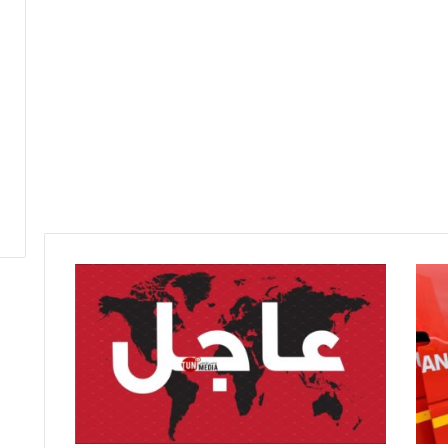
ع
ا
ج
ل
/
ا
ن
ف
ج