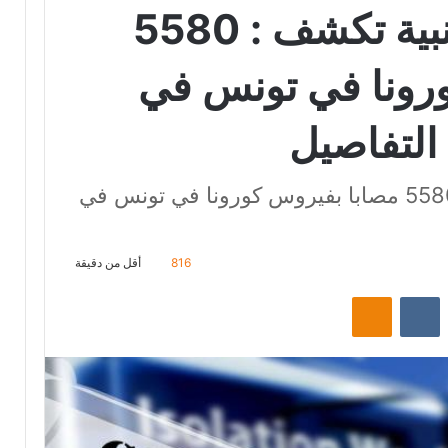
دراسة تونسية أجنبية تكشف : 5580
رونا في تونس في
التفاصيل
دراسة تونسية أجنبية تكشف : 5580 مصابا بفيروس كورونا في تونس في
816
أقل من دقيقة
‏Reddit
‏VKontakte
Odnoklassniki