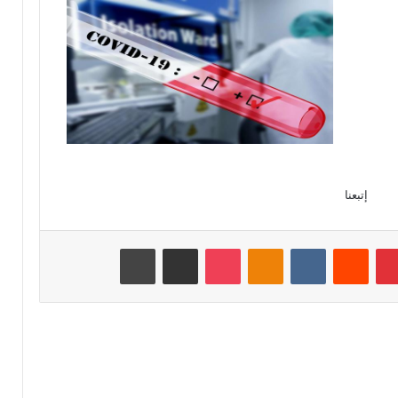
إتبعنا
بينتيريست
‏Reddit
‏VKontakte
Odnoklassniki
‫Pocket
مشاركة عبر البريد
طباعة