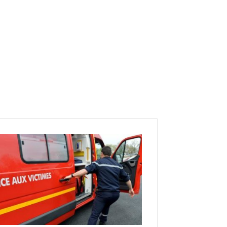
ت
د
خ
ل
أ
م
ن
ي
و