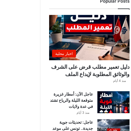
Popular Posts
ب
ة
.
.
ا
ل
غ
ن
و
اخبار محلية
ش
ي
دليل تعمير مطلب قرض على الشرف
ي
والوثائق المطلوبة لإيداع الملف
ك
منذ 4 أيام
ش
ف
عاجل الآن: أمطار غزيرة
ا
متوقعة الليلة والرياح تشتد
ل
في عدة ولايات
ت
ف
منذ 3 أيام
ا
عاجل: تحديثات جوية
ص
جديدة.. تونس على موعد
ي