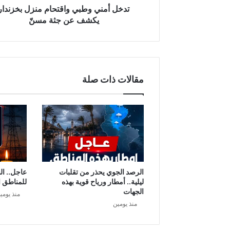
ط
تدخل أمني وطبي واقتحام منزل بخزندار
ب
يكشف عن جثة مسنّ
ي
و
ا
ق
ت
مقالات ذات صلة
ح
ا
م
م
ن
ز
ل
ب
خ
الرصد الجوي يحذر من تقلبات
عاجل.. ال
ز
ليلية.. أمطار ورياح قوية بهذه
للمناطق ا
ن
الجهات
منذ يومي
د
منذ يومين
ا
ر