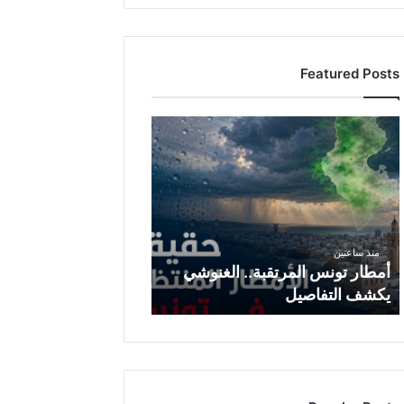
Featured Posts
أ
م
ط
ا
ر
ت
و
منذ ساعتين
ن
أمطار تونس المرتقبة.. الغنوشي
س
يكشف التفاصيل
ا
ل
م
ر
ت
ق