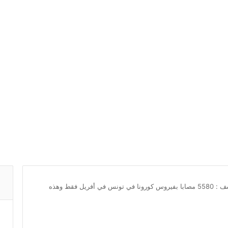
دراسة تونسية أجنبية تكشف : 5580 مصابا بفيروس كورونا في تونس في أفريل فقط وهذه