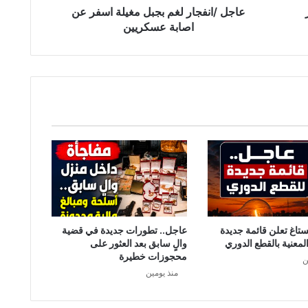
ا
عاجل /انفجار لغم بجبل مغيلة اسفر عن
ر
اصابة عسكريين
ل
غ
م
ب
ج
ب
ل
م
غ
ي
ل
ة
ا
س
ستاغ تعلن قائمة جديدة
عاجل.. تطورات جديدة في قضية
ف
لمعنية بالقطع الدوري
والٍ سابق بعد العثور على
ر
محجوزات خطيرة
ن
ع
منذ يومين
ن
ا