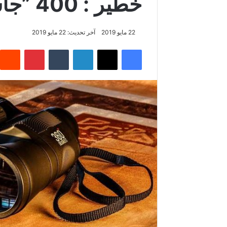
خطير : 400 ”جاسوس” في تونس !
22 مايو 2019
آخر تحديث: 22 مايو 2019
فيسبوك
‫X
لينكدإن
‏Tumblr
بينتيريست