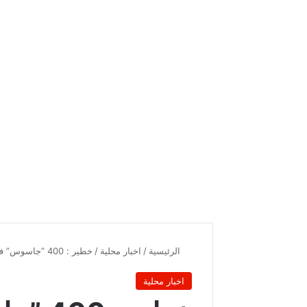
الرئيسية
/
اخبار محلية
/
خطير : 400 ”جاسوس” في تونس !
اخبار محلية