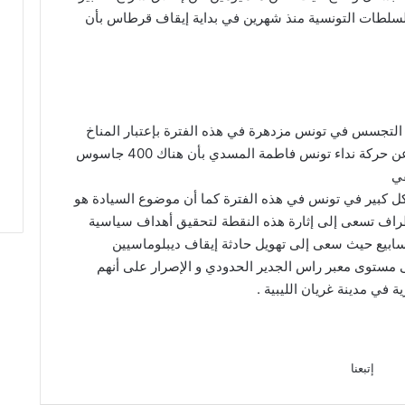
ت السلطات التونسية منذ شهرين في بداية إيقاف قرطاس بأن
م التجسس في تونس مزدهرة في هذه الفترة بإعتبار المناخ
الداخلي و نظيره الإقليمي ،حيث تقول النائب عن حركة نداء تونس فاطمة المسدي بأن هناك 400 جاسوس
في
بشكل كبير في تونس في هذه الفترة كما أن موضوع السيادة هو
اف تسعى إلى إثارة هذه النقطة لتحقيق أهداف سياسية
أسابيع حيث سعى إلى تهويل حادثة إيقاف ديبلوماسيين
مستوى معبر راس الجدير الحدودي و الإصرار على أنهم
في مدينة غريان الليبية .
إتبعنا