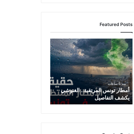
Featured Posts
أ
م
ط
ا
ر
ت
و
منذ 5 ساعات
ن
أمطار تونس المرتقبة.. الغنوشي
س
يكشف التفاصيل
ا
ل
م
ر
ت
ق