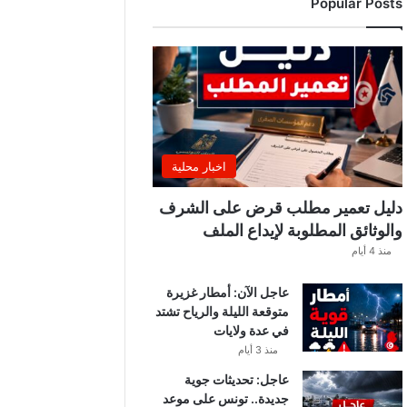
Popular Posts
ب
ة
.
.
ا
ل
غ
ن
و
اخبار محلية
ش
ي
دليل تعمير مطلب قرض على الشرف
ي
والوثائق المطلوبة لإيداع الملف
ك
منذ 4 أيام
ش
ف
عاجل الآن: أمطار غزيرة
ا
متوقعة الليلة والرياح تشتد
ل
في عدة ولايات
ت
ف
منذ 3 أيام
ا
عاجل: تحديثات جوية
ص
جديدة.. تونس على موعد
ي