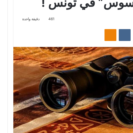
461
دقيقة واحدة
‏Reddit
‏VKontakte
Odnoklassniki