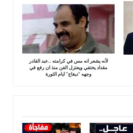
ل
أ
ن
ه
ي
ش
ع
ر
ا
ن
لأنه يشعر انه مس في كرامته ..عبد القادر
ه
مقداد يختفي ويعتزل الفن منذ ان رفع في
م
وجهه “ديغاج” ايام الثورة
س
ف
ي
ك
ر
ا
م
ت
ه