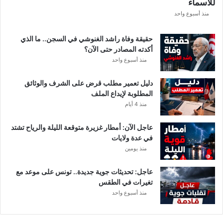
للأسماء
ر
ع
منذ أسبوع واحد
ة
د
حقيقة وفاة راشد الغنوشي في السجن.. ما الذي
و
أكدته المصادر حتى الآن؟
ر
منذ أسبوع واحد
ي
أ
دليل تعمير مطلب قرض على الشرف والوثائق
ب
المطلوبة لإيداع الملف
ط
منذ 4 أيام
ا
ل
عاجل الآن: أمطار غزيرة متوقعة الليلة والرياح تشتد
إ
في عدة ولايات
ف
منذ يومين
ر
ي
ق
عاجل: تحديثات جوية جديدة.. تونس على موعد مع
ي
تغيرات في الطقس
ا
منذ أسبوع واحد