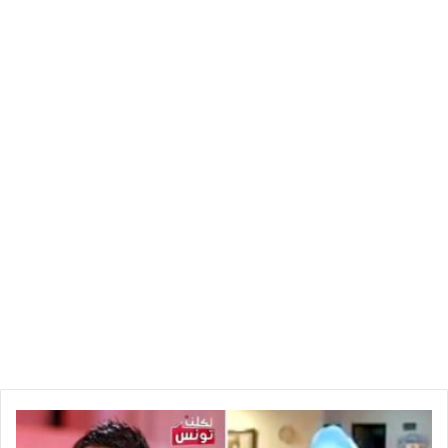
العمومية باسم تجاري آخر ( ENEBRA) ..
يعني أن هناك من تواطئ في سرقة ملف دواء صُرف عليه من المال
العام في البحث والتطوير والتجربة وكان سيباع بثمن منخفض، وباعه
لشركة خاصة لم تصرف عليه مليما وستبيعه بثمن أعلى .. وتم فتح
تحقيق في الغرض أكد التواطئ ولكنه ركز على شكليات ولم يفض
إلى إجراءات عقابية متناسبة مع الجرم ..
المصيبة أنه ليست هذه المرة الأولى التي يقوم فيه المخبر الوطني
بتعطيل المؤسسة الوطنية وتمييز مؤسسات خاصة .. وليست المرة
الأولى التي يتم فيها ضرب المؤسسة العمومية لأجل خدمة مصالح
خاصة ..
أي ضمائر يمتلك هؤلاء الاشخاص التابعين للوبي الأدوية الذين يدمرون
حياة مئات آلاف الزواولة لتحقيق أرباح خيالية ؟؟
خ
ف