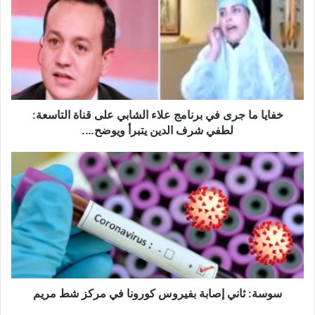
ا
ي
ا
م
ا
ج
ر
ى
خفايا ما جرى في برنامج علاء الشابي على قناة التاسعة:
ف
لطفي شرف الدين يتبرأ ويوضح….
ي
ب
س
ر
و
ن
س
ا
ة
م
:
ج
ث
ع
ا
ل
ن
ا
ي
ء
إ
سوسة: ثاني إصابة بفيروس كورونا في مركز شط مريم
ا
ص