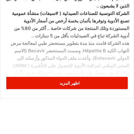
الذين لا يشبعون ..
الشركة التونسية للصناعات الصيدلية ( #سيفات) منشأة عمومية
تصنع الأدوية وتوفرها بأثمان بخسة أرخص من أسعار الأدوية
المستوردة وتلك المنتجة من شركات خاصة .. أكثر من 80% من
أدوية الشركة تباع في الصيدليات بأقل من 5 دينارات ..
هذه الشركة قامت منذ مدة بتطوير مستحضر طبي لمعالجة مرض
التهاب الكبد Hépatite B. وسمت المستحضر Becavir (الاسم
الدولي Entecavir). وأعدت ملف الدواء المذكور وأرسلته الى
المخبر الوطني لمراقبة الأدوية للحصول على التأشيرة ( AMM).
ولكن المخبر تحفظ على المستحضر مقدما اعتبارات فنية. وأعاد
الملف للشركة. حيث تمت اضاعته !!! وتعلل أعضاء اللجنة بتعلات
اظهر المزيد
واهية ومضحكة (واحد كمبيوتره تكسر والثاني إيميله تعطل نهائيا..
والجميع تعلل بعدم الاحتفاظ بملف ورقي)..
وتم في الأثناء فتح طلب عروض من الصيدلية المركزية من أجل انتاج
مستحضر Entecavir، دون مشاركة الشركة التونسية للصناعات
الصيدلية وبمشاركة شركات خاصة. وتبين لشرفاء المؤسسة
المدافعين عن المرفق العمومي أن احدى تلك الشركات الخاصة (احد
شركائها فنان معروف برشه) قدمت نفس الملف الضائع من المنشأة