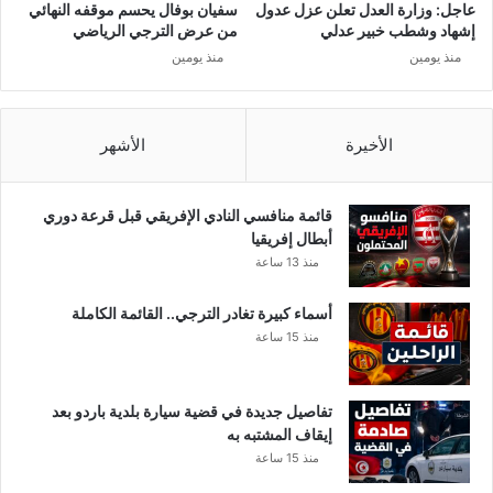
ش
عاجل: وزارة العدل تعلن عزل عدول
سفيان بوفال يحسم موقفه النهائي
ف
ط
إشهاد وشطب خبير عدلي
من عرض الترجي الرياضي
ي
م
منذ يومين
منذ يومين
ش
ر
ر
ي
ف
م
ا
الأخيرة
الأشهر
ل
د
ي
قائمة منافسي النادي الإفريقي قبل قرعة دوري
ن
أبطال إفريقيا
ي
منذ 13 ساعة
ت
ب
أسماء كبيرة تغادر الترجي.. القائمة الكاملة
ر
منذ 15 ساعة
أ
و
ي
تفاصيل جديدة في قضية سيارة بلدية باردو بعد
و
إيقاف المشتبه به
ض
منذ 15 ساعة
ح
…