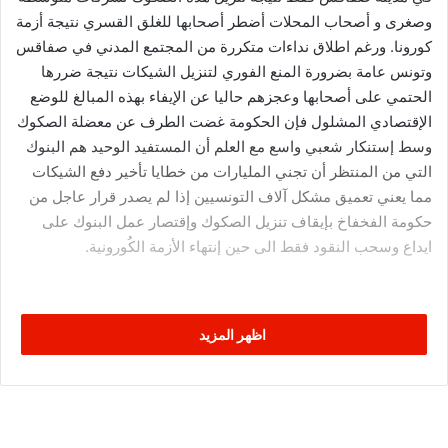
وصغرى و أصحاب المحلات أضطر أصحابها للغلق القسري نتيجة أزمة
كورونا. ورغم اطلاق نداءات متكررة من المجتمع المدني في صفاقس
وتونس عامة بضرورة المنع الفوري لتنزيل الشيكات نتيجة ضررها
الحتمي على أصحابها وعجزهم حاليا عن الإيفاء بهذه المبالغ للوضع
الإقتصادي المشلول فإن الحكومة غضت الطرف عن معضلة الصكوك
وسط إستنكار شعبي واسع مع العلم أن المستفيد الوحيد هم البنوك
التي من المنتظر أن تجني المليارات من خطايا تأخير دفع الشيكات
مما يعني تعميق مشكل آلاف التونسيين إذا لم يصدر قرار عاجل من
حكومة الفخفاخ بإيقاف تنزيل الصكوك وإقتصار عمل البنوك على
ايداع وسحب النقود فقط الى حين إنتهاء الأزمة الكُورونية.
اظهر المزيد