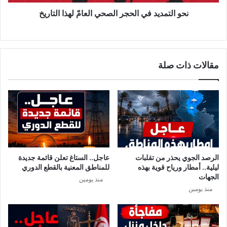
ش
ي
ت
د
نحو التمديد في الحجر الصحي العامّ لهذا التاريخ
ب
ف
ه
ي
ف
ا
ي
ل
مقالات ذات صلة
ا
ح
ص
ج
ا
ر
ب
ا
ت
ل
ه
ص
م
ح
ب
ي
ف
ا
الرصد الجوي يحذر من تقلبات
عاجل.. الستاغ تعلن قائمة جديدة
ي
ل
ليلية.. أمطار ورياح قوية بهذه
للمناطق المعنية بالقطع الدوري
ر
ع
الجهات
منذ يومين
و
ا
منذ يومين
س
مّ
ك
ل
و
ه
ر
ذ