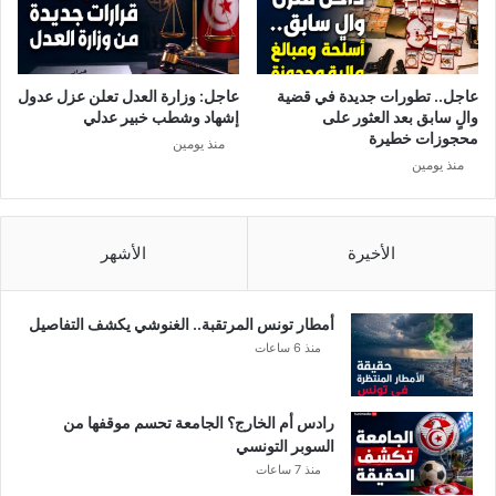
و
ا
ن
ا
ا
ل
ت
عاجل.. تطورات جديدة في قضية
عاجل: وزارة العدل تعلن عزل عدول
ا
والٍ سابق بعد العثور على
إشهاد وشطب خبير عدلي
ر
محجوزات خطيرة
منذ يومين
ي
منذ يومين
خ
الأخيرة
الأشهر
أمطار تونس المرتقبة.. الغنوشي يكشف التفاصيل
منذ 6 ساعات
رادس أم الخارج؟ الجامعة تحسم موقفها من
السوبر التونسي
منذ 7 ساعات