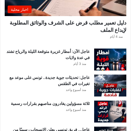
ي
اخبار محلية
ي
ك
دليل تعمير مطلب قرض على الشرف والوثائق المطلوبة
ش
لإيداع الملف
ف
ا
منذ 4 أيام
ل
ت
عاجل الآن: أمطار غزيرة متوقعة الليلة والرياح تشتد
ف
في عدة ولايات
ا
منذ 3 أيام
ص
ي
عاجل: تحديثات جوية جديدة.. تونس على موعد مع
ل
تغيرات في الطقس
منذ أسبوع واحد
ثلاثة مسؤولين يغادرون مناصبهم بقرارات رسمية
منذ أسبوع واحد
عاجل.. فريق تونسي يعلن الانسحاب رسميًا من