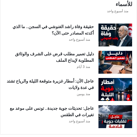
للأسماء
ر
ع
منذ أسبوع واحد
ة
د
حقيقة وفاة راشد الغنوشي في السجن.. ما الذي
و
أكدته المصادر حتى الآن؟
ر
منذ أسبوع واحد
ي
أ
دليل تعمير مطلب قرض على الشرف والوثائق
ب
المطلوبة لإيداع الملف
ط
منذ 3 أيام
ا
ل
عاجل الآن: أمطار غزيرة متوقعة الليلة والرياح تشتد
إ
في عدة ولايات
ف
منذ يومين
ر
ي
ق
عاجل: تحديثات جوية جديدة.. تونس على موعد مع
ي
تغيرات في الطقس
ا
منذ أسبوع واحد