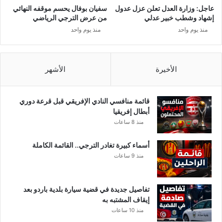
ج
عاجل: وزارة العدل تعلن عزل عدول
سفيان بوفال يحسم موقفه النهائي
ن
إشهاد وشطب خبير عدلي
من عرض الترجي الرياضي
ط
منذ يوم واحد
منذ يوم واحد
ل
ع
ل
ك
الأخيرة
الأشهر
م
ب
ر
قائمة منافسي النادي الإفريقي قبل قرعة دوري
ن
أبطال إفريقيا
ا
منذ 8 ساعات
م
ج
أسماء كبيرة تغادر الترجي.. القائمة الكاملة
ا
منذ 9 ساعات
خ
ر
و
تفاصيل جديدة في قضية سيارة بلدية باردو بعد
ا
إيقاف المشتبه به
ض
منذ 10 ساعات
ح