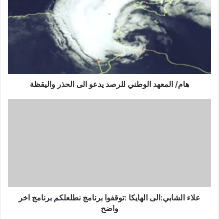
ا
م
/
ا
ل
م
ع
ه
د
هام/ المعهد الوطني للرصد يدعو الى الحذر واليقظة
ا
ل
ع
و
ل
ط
ا
ن
ء
ي
ا
ل
ل
ل
ش
ر
ا
ص
ب
د
ي
علاء الشابي:الی الهايكا :توقفوا برنامج نطلعلكم برنامج اخر
ي
:
واضح
د
ا