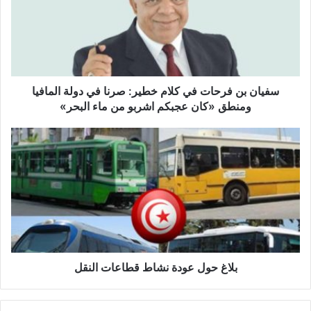
ا
ن
ب
ن
ف
ر
ح
سفيان بن فرحات في كلام خطير: صرنا في دولة المافيا
ا
ومنطق «كان عجبكم اشربو من ماء البحر»
ت
ف
ب
ي
ل
ك
ا
ل
غ
ا
ح
م
و
خ
ل
ط
ع
ي
و
ر
د
بلاغ حول عودة نشاط قطاعات النقل
:
ة
ص
ن
ر
ش