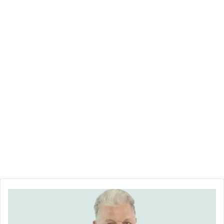
س
ف
ي