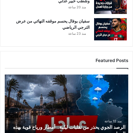
وشطب خبير عدلي
ح
ر
منذ 20 ساعة
»
سفيان بوفال يحسم موقفه النهائي من عرض
الترجي الرياضي
منذ 23 ساعة
Featured Posts
ا
ل
ر
ص
د
ا
ل
ج
منذ 12 ساعة
الرصد الجوي يحذر من تقلبات ليلية.. أمطار ورياح قوية بهذه
و