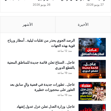
ك
27 يونيو 2026
26 يونيو 2026
ا
ن
ع
ج
الأخيرة
الأشهر
ب
ك
م
الرصد الجوي يحذر من تقلبات ليلية.. أمطار ورياح
ا
قوية بهذه الجهات
ش
منذ 12 ساعة
ر
ب
عاجل.. الستاغ تعلن قائمة جديدة للمناطق المعنية
و
بالقطع الدوري
م
منذ 19 ساعة
ن
م
عاجل.. تطورات جديدة في قضية والٍ سابق بعد
ا
العثور على محجوزات خطيرة
ء
منذ 19 ساعة
ا
ل
عاجل: وزارة العدل تعلن عزل عدول إشهاد
ب