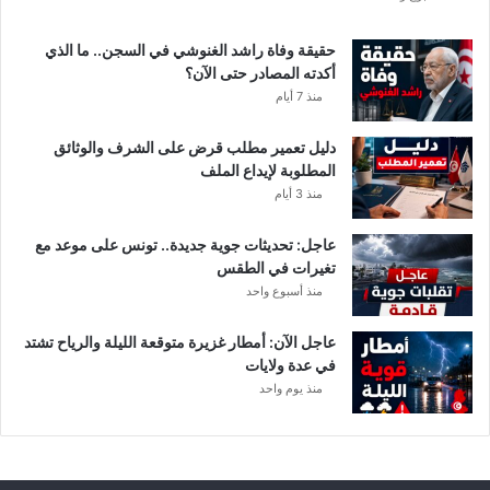
ط
ا
حقيقة وفاة راشد الغنوشي في السجن.. ما الذي
ر
أكدته المصادر حتى الآن؟
و
منذ 7 أيام
ر
ي
دليل تعمير مطلب قرض على الشرف والوثائق
ا
المطلوبة لإيداع الملف
ح
منذ 3 أيام
ق
و
عاجل: تحديثات جوية جديدة.. تونس على موعد مع
ي
تغيرات في الطقس
ة
منذ أسبوع واحد
ب
ه
ذ
عاجل الآن: أمطار غزيرة متوقعة الليلة والرياح تشتد
ه
في عدة ولايات
ا
منذ يوم واحد
ل
ج
ه
ا