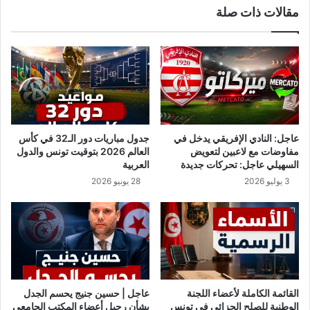
مقالات ذات صلة
ن
ا
ا
ط
ف
ق
ي
ط
د
ا
و
ع
ل
ا
ة
ت
ا
ا
عاجل: النادي الإفريقي يدخل في
جدول مباريات دور الـ32 في كأس
ل
ل
مفاوضات مع لاعبين لتعويض
العالم 2026 بتوقيت تونس والدول
م
ن
السهيلي عاجل: تحركات جديدة
العربية
ا
ق
3 يوليو 2026
28 يونيو 2026
ف
ل
ي
ا
و
م
ن
ط
ق
القائمة الكاملة لأعضاء اللجنة
عاجل | حسين جنيج يحسم الجدل
«
الوطنية للصلح الجزائي في تونس
بشأن رحيل أعضاء المكتب الجامعي