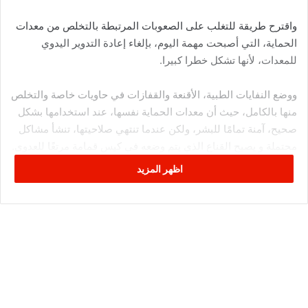
واقترح طريقة للتغلب على الصعوبات المرتبطة بالتخلص من معدات
الحماية، التي أصبحت مهمة اليوم، بإلغاء إعادة التدوير اليدوي
للمعدات، لأنها تشكل خطرا كبيرا.
ووضع النفايات الطبية، الأقنعة والقفازات في حاويات خاصة والتخلص
منها بالكامل، حيث أن معدات الحماية نفسها، عند استخدامها بشكل
صحيح، آمنة تمامًا للبشر، ولكن عندما تنتهي صلاحيتها، تنشأ مشاكل
محتملة و يصبح القناع الذي يتم وضعه في كيس قمامة مرتعًا للعدوى.
اظهر المزيد