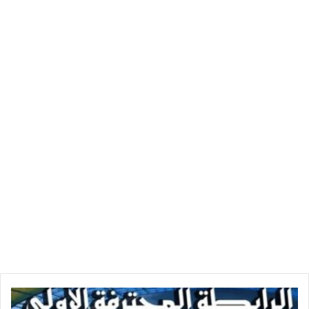
تعمّد الاتصال جنسيا بطفل ذكرا كان أو أنثى برضاه سنّه فوق
السادسة عشر عاما كاملة ودون الثامنة عشر عاما كاملة.
ويكون العقاب مضاعفا في الحالات التالية:
• إذا كان الفاعل معلّم الضحية أو من خدمتها أو من أطبائها،
• إذا كانت للفاعل سلطة على الضحية أو استغل نفوذ وظيفه،
• إذا ارتكبت الجريمة مجموعة من الأشخاص بصفة فاعلين أصليين أو
مشاركين،
• إذا كانت الضحية في حالة استضعاف مرتبطة بتقدم السن أو بمرض
خطير أو بالحمل أو بالقصور الذهني أو البدنيّ التي تضعف قدرتها
على التصدي للمعتدي.
والمحاولة موجبة للعقاب.
عند ارتكاب الجريمة من قبل طفل تطبق المحكمة أحكام الفصل 59
من مجلة حماية الطفل.
تجري آجال انقضاء الدعوى العمومية بخصوص جريمة الاتصال
الجنسي ضد طفل برضاه بداية من بلوغه سنّ الرشد.
ترتيب
مجموعة