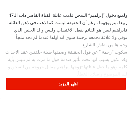
ولمنع دخول “إبراهيم” السجن قامت عائلة الفتاة القاصر ذات الـ17
ربيعا ،بتزويجهما ، رغم أن الحقيقة ليست كما ذهب في ذهن العائلة ،
فابراهيم ليس هو القائم بفعل الاغتصاب وليس والد الجنين الذي
توفي ولا علاقة تجمعه برحمة سوى انه آواها عندما لم تجد ملجأ
وحماها من بطش الشارع.
سكوت “رحمة ” عن قول الحقيقة وصمتها طيلة حلقتين عقد الاحداث
وقد تكون بسبب انها تحت تأثير صدمة هول ما مرت به لم تنبس بأية
كلمة وهو ما جعل عائلتها تزوجها إبراهيم مقابل خروجه من السجن و
للم الموضوع وإصلاح الخطأ.
اظهر المزيد
هذه الحلقة والإجراءات التي تضمنتها جعلت من رجال القانون
ينتفضون ويخرجون للتوضيح عبر صفحاتهم الرسمية ليؤكدوا أنه بعد
القانون عدد 58 لسنة 2017 زواج الجاني بالمجني عليها القاصرة
ضحية المواقعة الجنسية لم يعد يوقف التتبع الجزائي.
وينص الفصل 227 مكرر من القانون عدد 58 على انه :
الفصل 227 مكرر (جديد) – يعاقب بالسجن مدة خمسة أعوام كل من