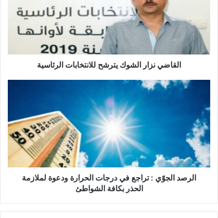
ا
ض
ي
ن
ز
ا
ر
القاضي نزار الشوك يترشح للانتخابات الرئاسية
ا
ل
ا
ش
ل
و
ر
ك
ص
ي
د
ت
ا
ر
ل
ش
ج
ح
وّ
ل
ي
الرصد الجوّي : تراجع في درجات الحرارة ودعوة لملازمة
ل
:
الحذر بكافة الشواطئ
ا
ت
ن
ر
ت
ا