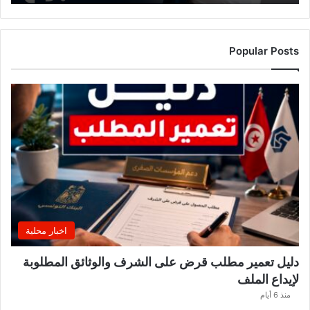
ه
ذ
ا
ا
Popular Posts
ل
أ
س
ب
و
ع
.
.
و
ه
ذ
ه
اخبار محلية
ا
ل
دليل تعمير مطلب قرض على الشرف والوثائق المطلوبة
ق
لإيداع الملف
ط
ا
منذ 6 أيام
ع