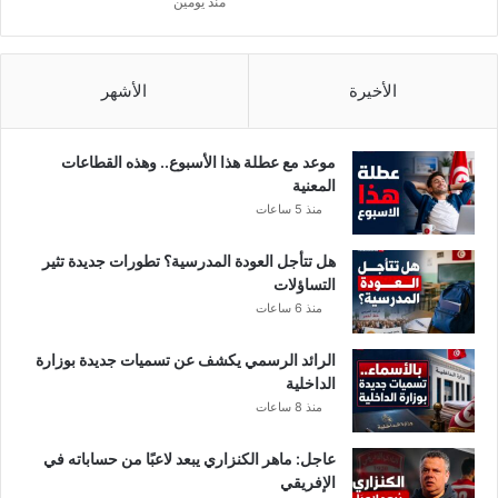
منذ يومين
ل
م
ل
ا
الأخيرة
الأشهر
ز
م
ة
موعد مع عطلة هذا الأسبوع.. وهذه القطاعات
ا
المعنية
ل
منذ 5 ساعات
ح
ذ
هل تتأجل العودة المدرسية؟ تطورات جديدة تثير
ر
التساؤلات
ب
منذ 6 ساعات
ك
ا
الرائد الرسمي يكشف عن تسميات جديدة بوزارة
ف
الداخلية
ة
منذ 8 ساعات
ا
ل
ش
عاجل: ماهر الكنزاري يبعد لاعبًا من حساباته في
و
الإفريقي