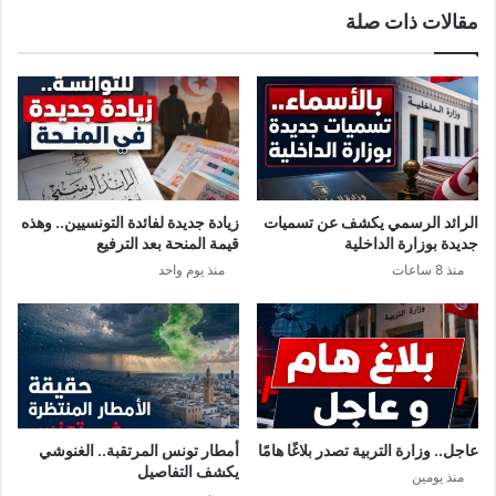
مقالات ذات صلة
خ
ج
ا
ع
ب
ف
ا
ي
ت
د
ا
ر
ل
ج
ر
ا
ئ
ت
الرائد الرسمي يكشف عن تسميات
زيادة جديدة لفائدة التونسيين.. وهذه
ا
ا
جديدة بوزارة الداخلية
قيمة المنحة بعد الترفيع
س
ل
منذ 8 ساعات
منذ يوم واحد
ي
ح
ة
ر
ا
ر
ة
و
د
ع
عاجل.. وزارة التربية تصدر بلاغًا هامًا
أمطار تونس المرتقبة.. الغنوشي
و
يكشف التفاصيل
منذ يومين
ة