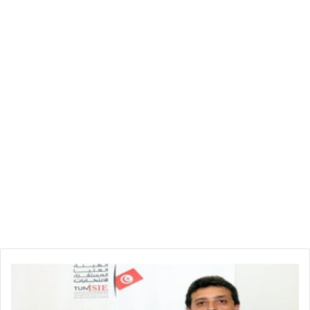
ا
ل
ق