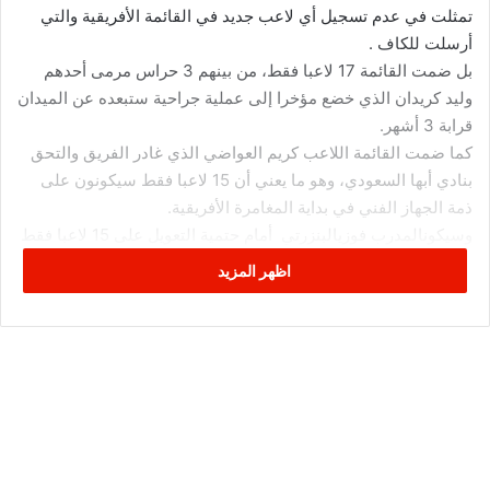
تمثلت في عدم تسجيل أي لاعب جديد في القائمة الأفريقية والتي
أرسلت للكاف .
بل ضمت القائمة 17 لاعبا فقط، من بينهم 3 حراس مرمى أحدهم
وليد كريدان الذي خضع مؤخرا إلى عملية جراحية ستبعده عن الميدان
قرابة 3 أشهر.
كما ضمت القائمة اللاعب كريم العواضي الذي غادر الفريق والتحق
بنادي أبها السعودي، وهو ما يعني أن 15 لاعبا فقط سيكونون على
ذمة الجهاز الفني في بداية المغامرة الأفريقية.
وسيكونالمدرب فوزيالبنزرتي أمام حتمية التعويل على 15 لاعبا فقط
من بينهم حارسين في مواجهة فريق حافيا كوناكري ذهابا وإيابا
اظهر المزيد
لحساب الدور التمهيدي لدوري أبطال أفريقيا.