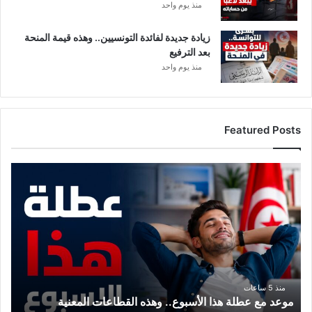
ا
منذ يوم واحد
ط
ئ
زيادة جديدة لفائدة التونسيين.. وهذه قيمة المنحة
بعد الترفيع
منذ يوم واحد
Featured Posts
م
و
ع
د
م
ع
ع
ط
ل
منذ 5 ساعات
موعد مع عطلة هذا الأسبوع.. وهذه القطاعات المعنية
ة