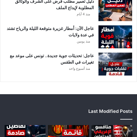
دليل تعمير مطلب قرض على الشرف والوثائق
ب
المطلوبة لإيداع الملف
ط
منذ 4 أيام
ا
ل
عاجل الآن: أمطار غزيرة متوقعة الليلة والرياح تشتد
إ
في عدة ولايات
ف
منذ يومين
ر
ي
ق
عاجل: تحديثات جوية جديدة.. تونس على موعد مع
ي
تغيرات في الطقس
ا
منذ أسبوع واحد
Last Modified Posts