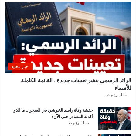
ي
ا
ل
إ
ف
ر
ي
ق
ي
ق
اخبار محلية
ب
ل
الرائد الرسمي ينشر تعيينات جديدة.. القائمة الكاملة
ق
للأسماء
ر
ع
منذ أسبوع واحد
ة
د
حقيقة وفاة راشد الغنوشي في السجن.. ما الذي
و
أكدته المصادر حتى الآن؟
ر
منذ أسبوع واحد
ي
أ