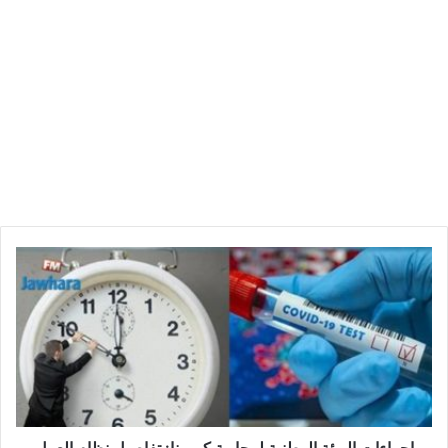
ا
ج
ر
ا
ء
ا
ت
ا
ل
ه
اجراءات الهيئة الوطنية لمجابهة كورونا: تفاصيل نظام العمل