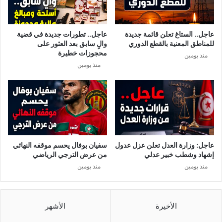
ن
ي
ا
ي
:
و
عاجل.. الستاغ تعلن قائمة جديدة
عاجل.. تطورات جديدة في قضية
ت
م
للمناطق المعنية بالقطع الدوري
والٍ سابق بعد العثور على
ف
و
محجوزات خطيرة
منذ يومين
ا
ا
منذ يومين
ص
ح
ي
د
ل
.
ن
.
ظ
.
ا
م
ا
عاجل: وزارة العدل تعلن عزل عدول
سفيان بوفال يحسم موقفه النهائي
ل
إشهاد وشطب خبير عدلي
من عرض الترجي الرياضي
ع
منذ يومين
منذ يومين
م
ل
ا
ل
الأخيرة
الأشهر
إ