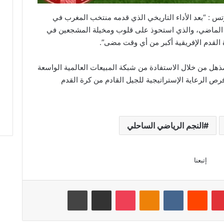
تس : “بعد الأداء التاريخي الذي قدمه منتخب المغرب في
م الماضي، والذي استحوذ على قلوب ومخيلة المشجعين في
ة القدم الإفريقية أكبر من أي وقت مضى”.
مذهل من خلال الاستفادة من شبكة المبيعات العالمية الواسعة
فرص الرعاية الإستراتيجية للجيل القادم من كرة القدم
النجم الرياضي الساحلي
إتبعنا
بينتيريست
Odnoklassniki
‫Pocket
مشاركة عبر البريد
طباعة