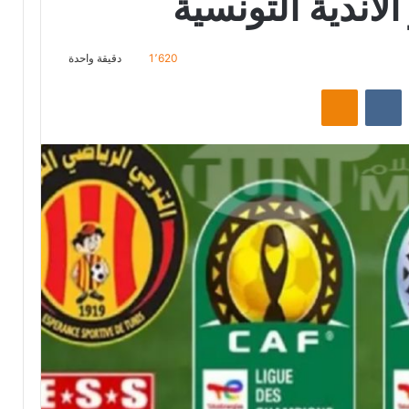
لاندية التونسية
1٬620
دقيقة واحدة
ت
Odnoklassniki