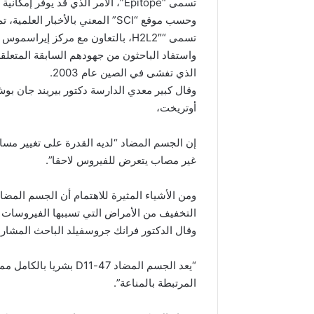
تسمى “Epitope”، الأمر الذي قد يوفر إمكانية للوقاية والعلاج من وباء كوفيد-19 الذي يسببه الفيروس
وحسب موقع “SCI” المعني بالأخبار
تسمى “H2L2″، بالتعاون مع مركز إيراسموس الطبي، وشركة هاربو بيوميد.
الذي تفشى في الصين عام 2003.
وقال كبير معدي الدارسة دكتور بيريند جان بوش
أوتريخت،
إن الجسم المضاد “لديه القدرة على تغيير مسا
غير مصاب يتعرض للفيروس لاحقا”.
ومن الأشياء المثيرة للاهتمام أن الجسم المضاد
التخفيف من الأمراض التي تسببها الفيروسات 
وقال الدكتور فرانك جروسفيلد الباحث المشا
“يعد الجسم المضاد 47-11
المرتبطة بالمناعة”.