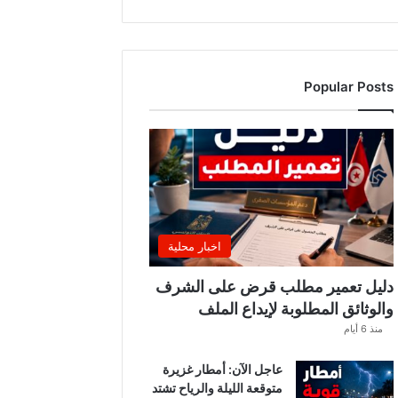
د
ة
ا
ل
Popular Posts
م
د
ر
س
ي
ة
؟
ت
ط
اخبار محلية
و
ر
دليل تعمير مطلب قرض على الشرف
ا
والوثائق المطلوبة لإيداع الملف
ت
منذ 6 أيام
ج
د
عاجل الآن: أمطار غزيرة
ي
متوقعة الليلة والرياح تشتد
د