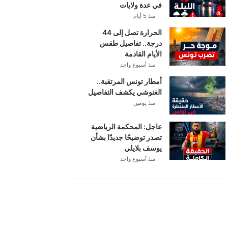
في عدة ولايات
ة
ت
منذ 5 أيام
ث
الحرارة تصل إلى 44
ي
درجة.. تفاصيل طقس
ر
الأيام القادمة
ا
منذ أسبوع واحد
ل
ت
أمطار تونس المرتقبة..
س
الغنوشي يكشف التفاصيل
ا
منذ يومين
ؤ
ل
عاجل: المحكمة الرياضية
ا
تصدر توضيحًا جديدًا بشأن
ت
يوسف بلايلي
منذ أسبوع واحد