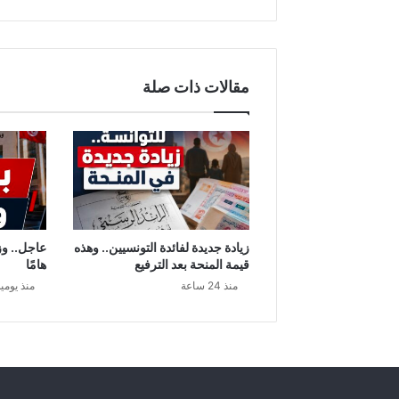
ج
ر
ا
ل
مقالات ذات صلة
ص
ح
ي
ا
ل
م
و
ج
ه
زيادة جديدة لفائدة التونسيين.. وهذه
عاجل.. وزا
:
قيمة المنحة بعد الترفيع
هامًا
ت
منذ 24 ساعة
منذ يومي
ع
د
ي
ل
ا
ت