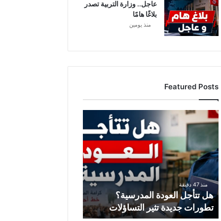
عاجل.. وزارة التربية تصدر
بلاغًا هامًا
منذ يومين
Featured Posts
ه
ل
ت
ت
أ
ج
ل
منذ 47 دقيقة
ا
هل تتأجل العودة المدرسية؟
ل
تطورات جديدة تثير التساؤلات
ع
و