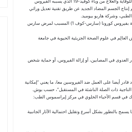
 العلمية، تم إنتاج الجسم المضاد الجديد عن طريق تقنية تعديل وراثي
واستفاد الباحثون من جهودهم السابقة المتعلقة بفيروس كورونا (سارس-كوف 1) المسبب لمرض سارس
 العالِم في علوم الصحة الجزيئية الحيوية في جامعة
ر العدوى في المصابين، أو إزالة الفيروس، أو حماية شخص
 قادر أيضا على العمل ضد الفيروسين معا، ما يعني “إمكانية
التاجية ذات الصلة الناشئة في المستقبل”، حسب بوش.
رك في قسم الأحياء الخلوي في مركز إيراسموس الطب:
D بشريا بالكامل مما يسمح بالتطور بشكل أسرع وتقليل احتمالية الآثار الجانبية