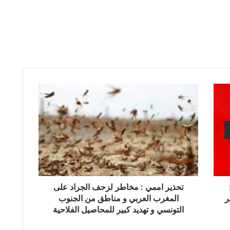
ت
ح
ذ
ي
ر
ا
م
م
ي
:
تحذير اممي : مخاطر لزحف الجراد على
م
ر
المغرب العربي و مناطق من الجنوب
خ
التونسي و تهديد كبير للمحاصيل الفلاحية
ا
ط