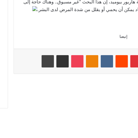
هاربور بيوميد، إن هذا البحث “غير مسبوق.. وهناك حاجة إلى
اد يمكن أن يحمي أو يقلل من شدة المرض لدى البشر.
إتبعنا
بينتيريست
‏Reddit
‏VKontakte
Odnoklassniki
‫Pocket
مشاركة عبر البريد
طباعة