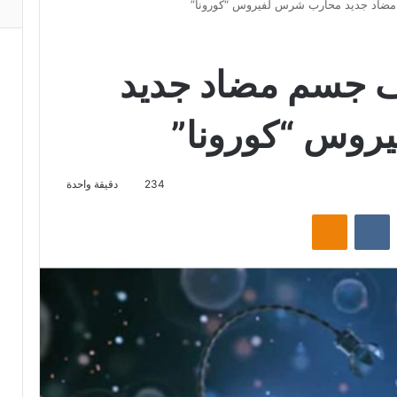
مضاد جديد محارب شرس لفيروس “كورونا”
ف جسم مضاد جديد
وس “كورونا”
234
دقيقة واحدة
‏Reddit
‏VKontakte
Odnoklassniki