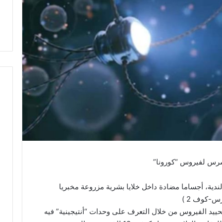
رس لفيروس “كورونا”
ندية، أجساما مضادة داخل خلايا بشرية مزروعة مخبريا
س-كوف 2 )
“47-D11” ويعمل على تحييد الفيروس من خلال التعرف على وحدات “أنتيجينية” فيه