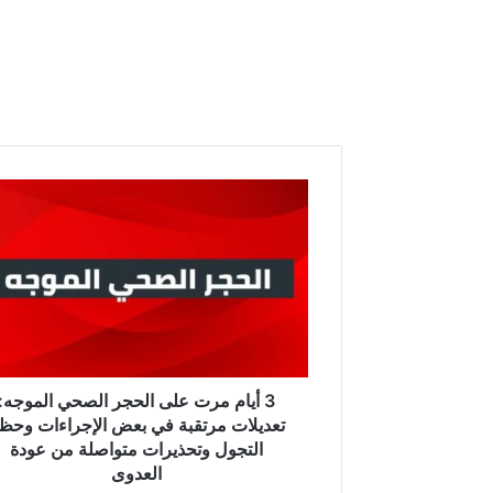
3
أ
ي
ا
م
م
ر
ت
ع
ل
3 أيام مرت على الحجر الصحي الموجه:
ى
تعديلات مرتقبة في بعض الإجراءات وحظ
ا
التجول وتحذيرات متواصلة من عودة
ل
العدوى
ح