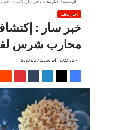
الرئيسية
/
اخبار محلية
/
خبر سار : إكتشاف جسم 
اخبار محلية
خبر سار : إكتشا
محارب شرس لفير
7 مايو 2020
آخر تحديث: 7 مايو 2020
فيسبوك
‫X
لينكدإن
‏Tumblr
بينتيريست