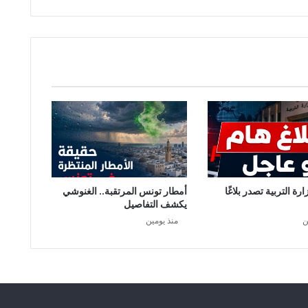
ر
ل
ز
ح
ف
ا
ل
ج
ر
ا
د
ع
ل
رة التربية تصدر بلاغًا
أمطار تونس المرتقبة.. الغنوشي
ى
يكشف التفاصيل
ا
ن
منذ يومين
ل
م
غ
ر
ب
ا