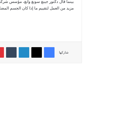
بينما قال دكتور جينغ سونغ وانغ، مؤسس شركة 
مزيد من العمل لتقييم ما إذا كان الجسم المض
فيسبوك
‫X
لينكدإن
‏Tumblr
شاركها