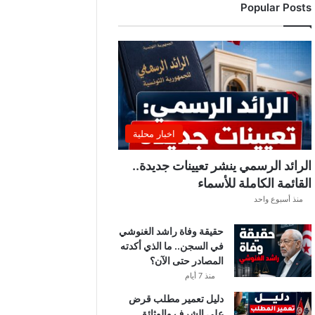
Popular Posts
ا
ل
ت
ر
ج
ي
.
.
ا
اخبار محلية
ل
ق
الرائد الرسمي ينشر تعيينات جديدة..
ا
القائمة الكاملة للأسماء
ئ
منذ أسبوع واحد
م
ة
حقيقة وفاة راشد الغنوشي
ا
في السجن.. ما الذي أكدته
ل
المصادر حتى الآن؟
ك
ا
منذ 7 أيام
م
دليل تعمير مطلب قرض
ل
على الشرف والوثائق