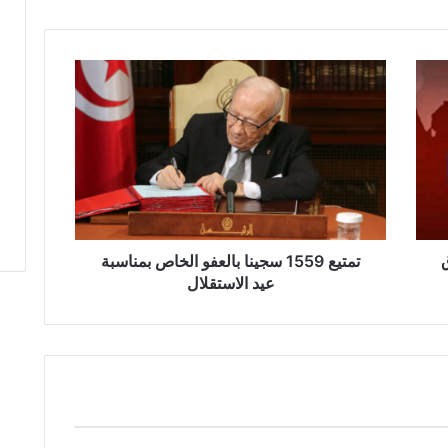
ت
م
ت
ي
ع
1
5
5
9
ق
س
تمتيع 1559 سجينا بالعفو الخاص بمناسبة
ج
عيد الاستقلال
ي
ن
ا
ب
ا
ل
ع