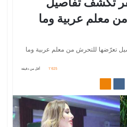
ر تكشف تفاصيل
ن معلم عربية وما
 تعرّضها للتحرش من معلم عربية وما
1٬625
أقل من دقيقة
‏Reddit
‏VKontakte
Odnoklassniki