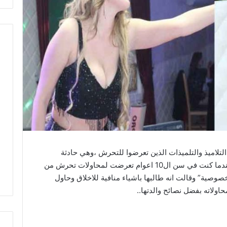
لتلاميذ والتلميذات الذين تعرضوا للتحرش ،وهي حادثة
خطيرة من الضروري التصدي لها ،واضافت« عندما كنت في سن ال10 اعوام تعرضت لمحاولات تحرش من
وصية” وقالت انه طالبها باشياء منافية للاخلاق وحاول
حاولاته بفضل نصائح والدتها..