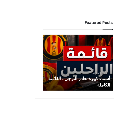
Featured Posts
أ
س
م
ا
ء
ك
ب
منذ 19 دقيقة
ي
أسماء كبيرة تغادر الترجي.. القائمة
ر
الكاملة
ة
ت
غ
ا
د
ر