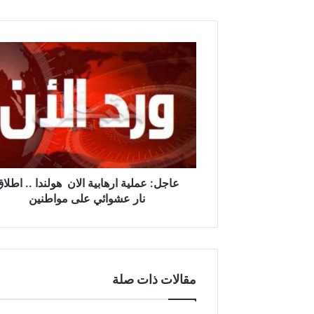
ع
ا
ج
ل
:
ع
م
ل
ي
ة
عاجل: عملية ارهابية الان هولندا .. اطلا
ا
نار عشوائي على مواطنين
ر
ه
ا
ب
ي
مقالات ذات صلة
ة
ا