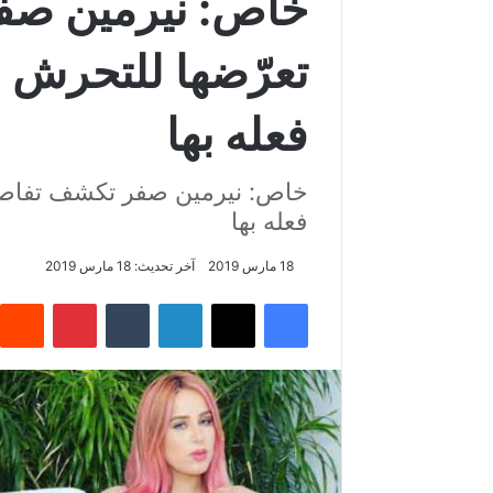
خاص: نيرمين صف
تعرّضها للتحرش م
فعله بها
خاص: نيرمين صفر تكشف تفاصيل
فعله بها
18 مارس 2019
آخر تحديث: 18 مارس 2019
فيسبوك
‫X
لينكدإن
‏Tumblr
بينتيريست