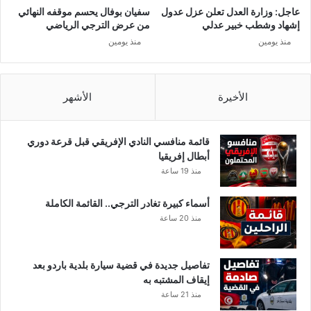
ل
عاجل: وزارة العدل تعلن عزل عدول
سفيان بوفال يحسم موقفه النهائي
ق
إشهاد وشطب خبير عدلي
من عرض الترجي الرياضي
ا
منذ يومين
منذ يومين
ئ
م
ة
ا
الأخيرة
الأشهر
ل
ح
م
قائمة منافسي النادي الإفريقي قبل قرعة دوري
ر
أبطال إفريقيا
ا
منذ 19 ساعة
ء
ل
أسماء كبيرة تغادر الترجي.. القائمة الكاملة
ل
منذ 20 ساعة
م
ط
ل
تفاصيل جديدة في قضية سيارة بلدية باردو بعد
و
إيقاف المشتبه به
ب
منذ 21 ساعة
ي