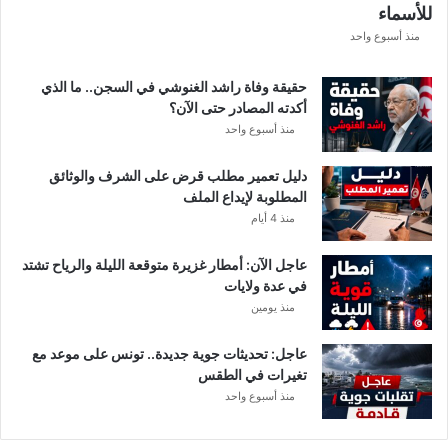
للأسماء
ر
ع
منذ أسبوع واحد
ة
د
حقيقة وفاة راشد الغنوشي في السجن.. ما الذي
و
أكدته المصادر حتى الآن؟
ر
منذ أسبوع واحد
ي
أ
دليل تعمير مطلب قرض على الشرف والوثائق
ب
المطلوبة لإيداع الملف
ط
منذ 4 أيام
ا
ل
عاجل الآن: أمطار غزيرة متوقعة الليلة والرياح تشتد
إ
في عدة ولايات
ف
منذ يومين
ر
ي
ق
عاجل: تحديثات جوية جديدة.. تونس على موعد مع
ي
تغيرات في الطقس
ا
منذ أسبوع واحد