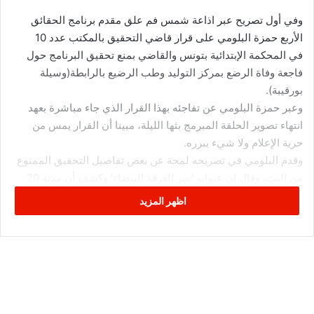
وفي أول تصريح عبر اذاعة شمس فم علق مقدم برنامج الحقائق
الأربع حمزة البلومي على قرار قاضي التحقيق بالمكتب عدد 10
في المحكمة الإبتدائية بتونس والقاضي بمنع تحقيق البرنامج حول
فاجعة وفاة الرضع بمركز التوليد وطب الرضيع بالرابطة(وسيلة
بورقيبة).
وعبر حمزة البلومي عن تفاجئه بهذا القرار الذي جاء مباشرة بعهد
انتهاء تصوير الحلقة المبرمج بثها الليلة، مبينا أن القرار يمس من
حرية الإعلام ولا شيء يبرره.
وقدم البلومي في تصريحه لمحة عن بعض تفاصيل التحقيق الممنوع
من البث، وقال إن عنوانه ‘سر الغرفة البيضاء’ وكشف أن مدته 20
دقيقة وتم تصويره في المستشفى وطرح نقطة استفهام عن الغرفة
اظهر المزيد
البيضاء.
وتابع المتحدث أن التحقيق أشار كذلك إلى شبهات وفاة في نفس
المؤسسة الاستشفائية.
وذكر حمزة البلومي أنه سيتم مبدئيا الإلتزام بالقرار القضائي.