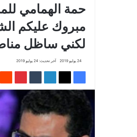
حمة الهمامي للمن
مبروك عليكم الشا
لكني ساظل مناضل
24 يوليو 2019
آخر تحديث: 24 يوليو 2019
فيسبوك
‫X
لينكدإن
‏Tumblr
بينتيريست