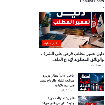
Popular Posts
ب
ة
.
.
ا
ل
غ
ن
و
اخبار محلية
ش
ي
دليل تعمير مطلب قرض على الشرف
ي
والوثائق المطلوبة لإيداع الملف
ك
منذ 4 أيام
ش
ف
عاجل الآن: أمطار غزيرة
ا
متوقعة الليلة والرياح تشتد
ل
في عدة ولايات
ت
ف
منذ 3 أيام
ا
عاجل: تحديثات جوية
ص
جديدة.. تونس على موعد
ي