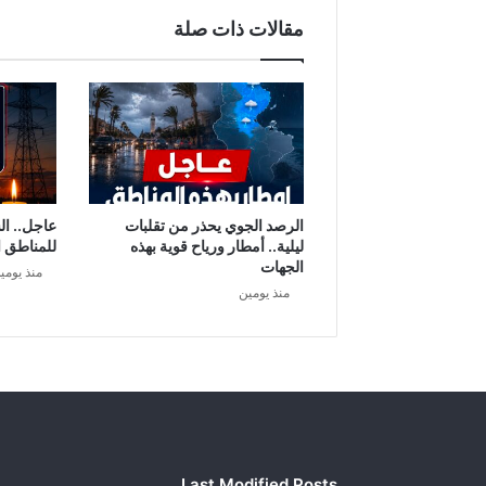
ب
مقالات ذات صلة
ـ
2
1
9
س
ن
ة
س
ج
الرصد الجوي يحذر من تقلبات
عاجل.. ال
ن
ليلية.. أمطار ورياح قوية بهذه
للمناطق ا
ا
الجهات
منذ يومي
منذ يومين
Last Modified Posts