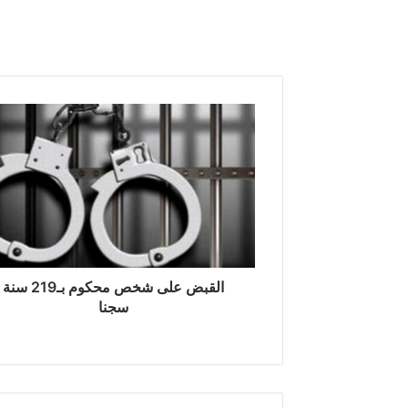
ا
ل
ق
ب
ض
ع
ل
ى
ش
خ
القبض على شخص محكوم بـ219 سنة
ص
سجنا
م
ح
ك
و
م