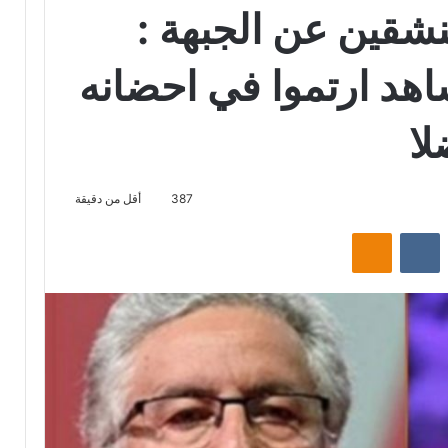
شقين عن الجبهة :
هد ارتموا في احضانه
ا
387
أقل من دقيقة
‏Reddit
‏VKontakte
Odnoklassniki