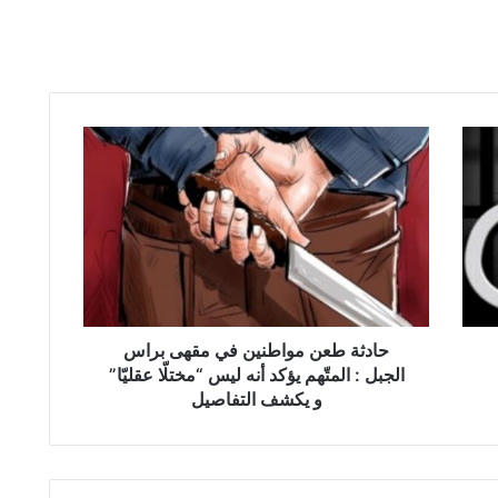
ح
ا
د
ث
ة
ط
ع
ن
م
و
حادثة طعن مواطنين في مقهى براس
ا
الجبل : المتّهم يؤكد أنه ليس “مختلّا عقليّا”
ط
و يكشف التفاصيل
ن
ي
ن
ف