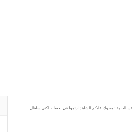
ن الجبهة : مبروك عليكم الشاهد ارتموا في احضانه لكني ساظل