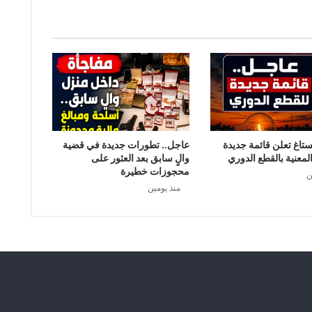
ي
م
ق
ه
ى
ب
ر
ا
س
ا
ستاغ تعلن قائمة جديدة
عاجل.. تطورات جديدة في قضية
ل
لمعنية بالقطع الدوري
والٍ سابق بعد العثور على
ج
محجوزات خطيرة
ن
ب
منذ يومين
ل
:
ا
ل
م
تّ
ه
م