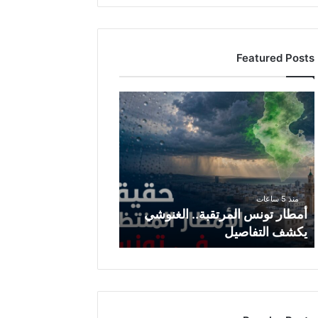
Featured Posts
أ
م
ط
ا
ر
ت
و
منذ 5 ساعات
ن
أمطار تونس المرتقبة.. الغنوشي
س
يكشف التفاصيل
ا
ل
م
ر
ت
ق