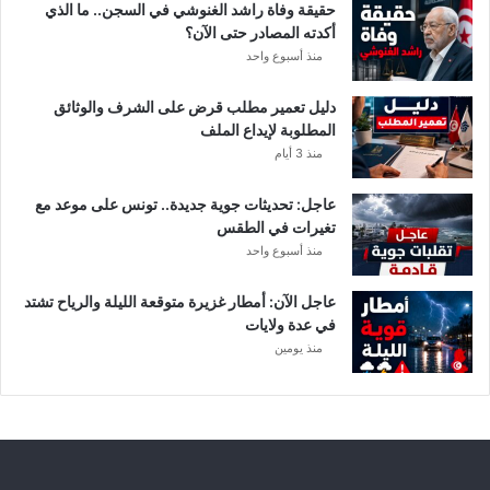
د
حقيقة وفاة راشد الغنوشي في السجن.. ما الذي
و
أكدته المصادر حتى الآن؟
ر
منذ أسبوع واحد
ي
أ
دليل تعمير مطلب قرض على الشرف والوثائق
ب
المطلوبة لإيداع الملف
ط
منذ 3 أيام
ا
ل
عاجل: تحديثات جوية جديدة.. تونس على موعد مع
إ
تغيرات في الطقس
ف
منذ أسبوع واحد
ر
ي
ق
عاجل الآن: أمطار غزيرة متوقعة الليلة والرياح تشتد
ي
في عدة ولايات
ا
منذ يومين