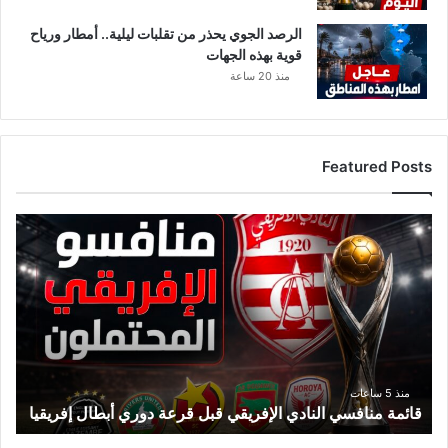
ل
أ
الرصد الجوي يحذر من تقلبات ليلية.. أمطار ورياح
م
قوية بهذه الجهات
و
منذ 20 ساعة
ا
ل
ن
ق
Featured Posts
د
ا
ق
ا
ئ
م
ة
م
ن
ا
ف
منذ 5 ساعات
قائمة منافسي النادي الإفريقي قبل قرعة دوري أبطال إفريقيا
س
ي