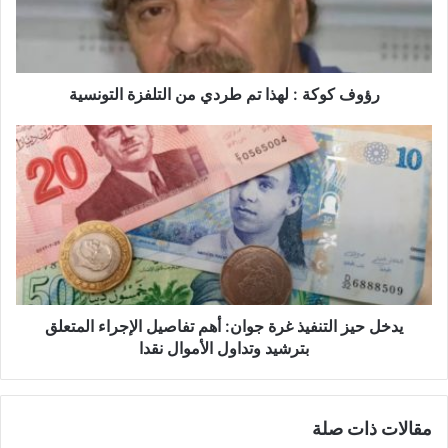
و
ك
ة
:
ل
رؤوف كوكة : لهذا تم طردي من التلفزة التونسية
ه
ذ
ي
ا
د
ت
خ
م
ل
ط
ح
ر
ي
د
ز
ي
ا
م
ل
ن
ت
يدخل حيز التنفيذ غرة جوان: أهم تفاصيل الإجراء المتعلق
ا
ن
بترشيد وتداول الأموال نقدا
ل
ف
ت
ي
ل
ذ
مقالات ذات صلة
ف
غ