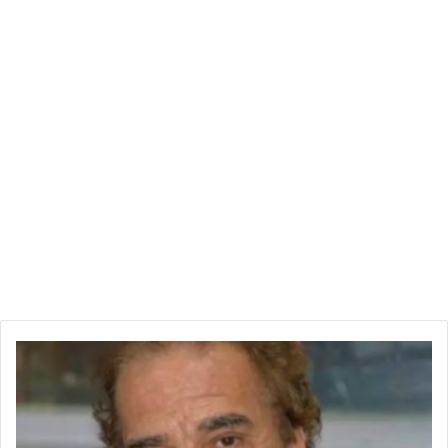
ر
ؤ
و
ف
ك