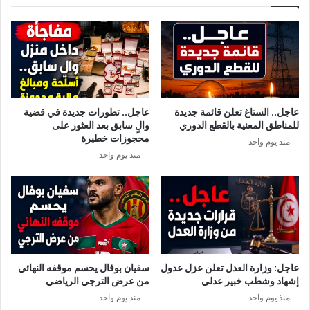
ز
ر
ة
ة
ا
ج
ل
و
ت
ا
و
ن
ن
:
س
أ
عاجل.. الستاغ تعلن قائمة جديدة
عاجل.. تطورات جديدة في قضية
ي
ه
للمناطق المعنية بالقطع الدوري
والٍ سابق بعد العثور على
ة
م
محجوزات خطيرة
منذ يوم واحد
ت
منذ يوم واحد
ف
ا
ص
ي
ل
ا
ل
إ
عاجل: وزارة العدل تعلن عزل عدول
سفيان بوفال يحسم موقفه النهائي
ج
إشهاد وشطب خبير عدلي
من عرض الترجي الرياضي
ر
منذ يوم واحد
منذ يوم واحد
ا