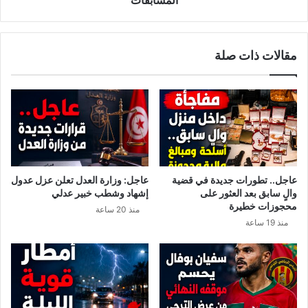
.
ا
ا
ل
ل
ا
مقالات ذات صلة
ر
ق
ئ
ج
ي
ع
س
و
ا
ب
ل
و
ج
ش
ز
م
ا
ا
عاجل.. تطورات جديدة في قضية
عاجل: وزارة العدل تعلن عزل عدول
ئ
و
والٍ سابق بعد العثور على
إشهاد وشطب خبير عدلي
ر
ي
محجوزات خطيرة
منذ 20 ساعة
ي
ي
منذ 19 ساعة
ي
ن
و
س
ج
ح
ه
ب
ر
م
س
ن