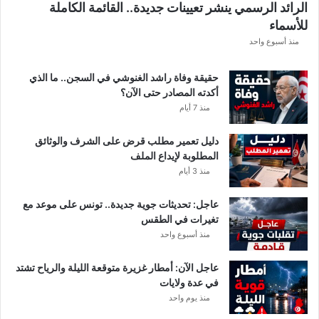
الرائد الرسمي ينشر تعيينات جديدة.. القائمة الكاملة
.
للأسماء
أ
م
منذ أسبوع واحد
ط
ا
حقيقة وفاة راشد الغنوشي في السجن.. ما الذي
ر
أكدته المصادر حتى الآن؟
و
منذ 7 أيام
ر
ي
دليل تعمير مطلب قرض على الشرف والوثائق
ا
المطلوبة لإيداع الملف
ح
منذ 3 أيام
ق
و
عاجل: تحديثات جوية جديدة.. تونس على موعد مع
ي
تغيرات في الطقس
ة
منذ أسبوع واحد
ب
ه
ذ
عاجل الآن: أمطار غزيرة متوقعة الليلة والرياح تشتد
ه
في عدة ولايات
ا
منذ يوم واحد
ل