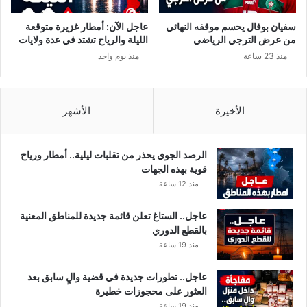
ا
ر
ل
ئ
سفيان بوفال يحسم موقفه النهائي
عاجل الآن: أمطار غزيرة متوقعة
ة
ا
من عرض الترجي الرياضي
الليلة والرياح تشتد في عدة ولايات
إ
س
منذ 23 ساعة
منذ يوم واحد
ل
ة
ى
ل
ا
ج
ل
ن
الأخيرة
الأشهر
س
ة
ي
ا
س
ل
الرصد الجوي يحذر من تقلبات ليلية.. أمطار ورياح
ي
م
قوية بهذه الجهات
س
منذ 12 ساعة
ا
ب
عاجل.. الستاغ تعلن قائمة جديدة للمناطق المعنية
ق
بالقطع الدوري
ا
منذ 19 ساعة
ت
عاجل.. تطورات جديدة في قضية والٍ سابق بعد
العثور على محجوزات خطيرة
منذ 19 ساعة