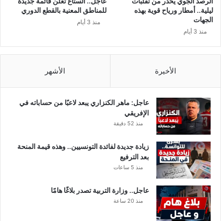
الرصد الجوي يحذر من تقلبات
عاجل.. الستاغ تعلن قائمة جديدة
ق
ة
ليلية.. أمطار ورياح قوية بهذه
للمناطق المعنية بالقطع الدوري
ي
ب
الجهات
منذ 3 أيام
م
ف
منذ 3 أيام
ي
ي
ن
ر
ب
و
م
س
الأخيرة
الأشهر
س
ك
ت
و
ش
ر
عاجل: ماهر الكنزاري يبعد لاعبًا من حساباته في
ف
و
الإفريقي
ى
ن
منذ 52 دقيقة
ا
ا
ب
زيادة جديدة لفائدة التونسيين.. وهذه قيمة المنحة
ن
بعد الترفيع
ا
منذ 5 ساعات
ل
ج
عاجل.. وزارة التربية تصدر بلاغًا هامًا
ز
منذ 20 ساعة
ا
ر