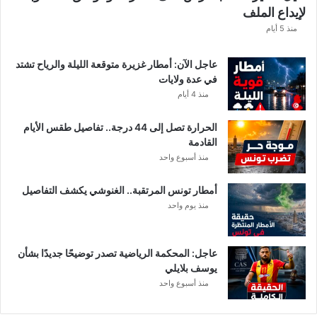
لإيداع الملف
س
ا
منذ 5 أيام
ب
ا
عاجل الآن: أمطار غزيرة متوقعة الليلة والرياح تشتد
ت
في عدة ولايات
ه
منذ 4 أيام
ف
ي
الحرارة تصل إلى 44 درجة.. تفاصيل طقس الأيام
ا
القادمة
ل
منذ أسبوع واحد
إ
ف
أمطار تونس المرتقبة.. الغنوشي يكشف التفاصيل
ر
منذ يوم واحد
ي
ق
ي
عاجل: المحكمة الرياضية تصدر توضيحًا جديدًا بشأن
يوسف بلايلي
منذ أسبوع واحد