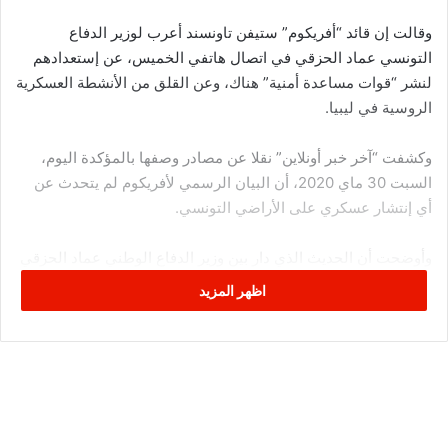
وقالت إن قائد “أفريكوم” ستيفن تاونسند أعرب لوزير الدفاع
التونسي عماد الحزقي في اتصال هاتفي الخميس، عن إستعدادهم
لنشر “قوات مساعدة أمنية” هناك، وعن القلق من الأنشطة العسكرية
الروسية في ليبيا.
وكشفت “آخر خبر أونلاين” نقلا عن مصادر وصفها بالمؤكدة اليوم،
السبت 30 ماي 2020، أن البيان الرسمي لأفريكوم لم يتحدث عن
أي إنتشار عسكري على الأراضي التونسي.
وأوضحت أن الحديث الذي دار بين وزير الدفاع الوطني عماد الحزقي
وستيفن تاونسند كان بخصوص تدعيم القوات العسكرية من خلال
اظهر المزيد
التمرين والتدريب.
وأضافت أن هذا التعاون ليس حديثا، حيث دأبت قوات أجنبية على
تدريب الوحدات التونسية سواء في تونس أو الخارج.
وتابعت أن تونس لا تسمح بأي تواجد عسكري على أراضيها كما أن