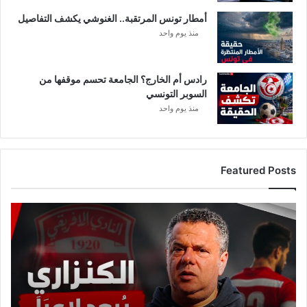
أمطار تونس المرتقبة.. الغنوشي يكشف التفاصيل
منذ يوم واحد
رادس أم الخارج؟ الجامعة تحسم موقفها من
السوبر التونسي
منذ يوم واحد
Featured Posts
ع
ا
ج
ل
:
م
ا