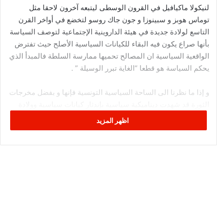
لنيكولا ماكيافيل في القرون الوسطى ليتبعه آخرون لاحقا مثل
توماس هوبز و سبينوزا و جون جاك روسو لتخضع في أواخر القرن
التاسع لولادة جديدة في هيئة الداروينية الإجتماعية لتوصف السياسة
بأنها صراع يكون فيه البقاء للكيانات السياسية الأصلح حيث تفترض
الواقعية السياسية ان المصالح تحميها ممارسة السلطة فالمبدأ الذي
يحكم السياسة هو قطعا “الغاية تبرر الوسيلة ” .
و إذا ما نظرنا الى الساحة السياسية التونسية فإنها و بفضل مخرجات
الثورة قد شهدت ديناميكية سياسية بإندثار كيانات سياسية وولادة
أخرى خلال فترة وجيزة مع الملاحظة بإستمرارية وحيدة تمثلت في
اظهر المزيد
حركة النهضة التي عاصرت تقريبا كل التحولات السياسية و تعاملت
معها بمبدأ البراغماتية بالتحالف مع كل القوى الصاعدة، الثورية منها
والممثلة في احزاب مابعد الثورة و تحديدا أحزاب المؤتمر و التكتل ثم
تغيير دفة التحالفات نحو الحرس القديم مع التغيرات التي شهدتها
الساحة السياسية الإقليمية و الداخلية بعد الإنقلاب العسكري في
مصر و سقوط حكم الإخوان في المحروسة صيف 2013 ،فصعود
حركة نداء تونس كان ولا شك تطورا من تطورات الثورة التونسية
فلكل ثورة ثورة مضادة ،فالحزب الذي قام على مفهوم “الخيمة