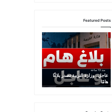
Featured Posts
ع
ا
ج
ل
.
.
و
منذ 13 ساعة
ز
عاجل.. وزارة التربية تصدر بلاغًا
ا
هامًا
ر
ة
ا
ل
ت
ر