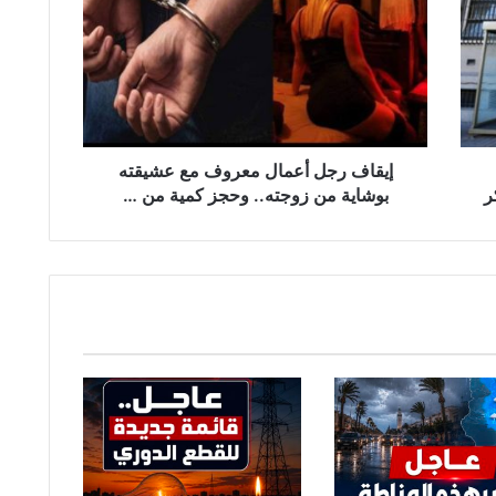
ق
ا
ف
ر
ج
ل
أ
ع
إيقاف رجل أعمال معروف مع عشيقته
م
ر
بوشاية من زوجته.. وحجز كمية من …
ا
ل
م
ع
ر
و
ف
م
ع
ع
ش
ي
ق