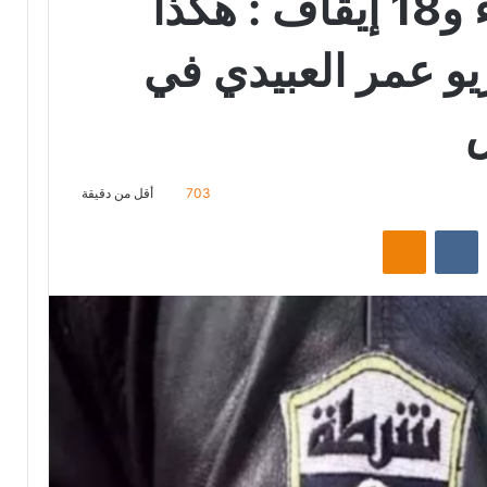
حجز أسلحة بيضاء و18 إيقاف : هكذا
يو عمر العبيدي في
س
703
أقل من دقيقة
‏Reddit
‏VKontakte
Odnoklassniki