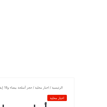
الرئيسية
/
اخبار محلية
/
حجز أسلحة بيضاء و18 إيقاف : هكذا تجنب الأمن سيناريو عمر العبيدي في ملعب رادس أمس
اخبار محلية