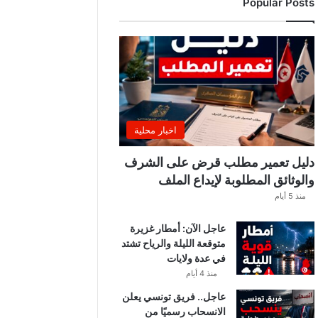
Popular Posts
ب
ي
ة
ت
ص
د
ر
ب
ل
اخبار محلية
ا
غً
دليل تعمير مطلب قرض على الشرف
ا
والوثائق المطلوبة لإيداع الملف
ه
منذ 5 أيام
ا
مً
عاجل الآن: أمطار غزيرة
ا
متوقعة الليلة والرياح تشتد
في عدة ولايات
منذ 4 أيام
عاجل.. فريق تونسي يعلن
الانسحاب رسميًا من