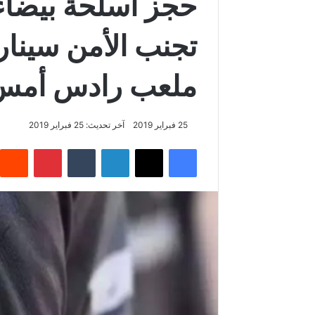
تجنب الأمن سينار
ملعب رادس أم
25 فبراير 2019
آخر تحديث: 25 فبراير 2019
فيسبوك
‫X
لينكدإن
‏Tumblr
بينتيريست