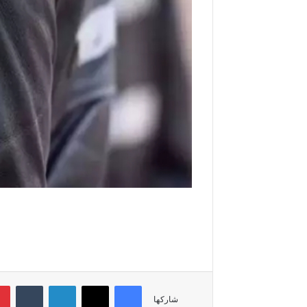
فيسبوك
‫X
لينكدإن
‏Tumblr
شاركها