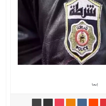
إتبعنا
بينتيريست
‏Reddit
‏VKontakte
Odnoklassniki
‫Pocket
مشاركة عبر البريد
طباعة