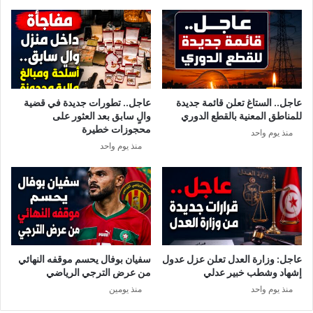
ا
ه
ل
ل
ف
ل
ط
ص
ر
ا
ر
و
عاجل.. الستاغ تعلن قائمة جديدة
عاجل.. تطورات جديدة في قضية
خ
للمناطق المعنية بالقطع الدوري
والٍ سابق بعد العثور على
ا
محجوزات خطيرة
منذ يوم واحد
ل
منذ يوم واحد
ص
ي
ن
ي
ا
ل
ه
ا
عاجل: وزارة العدل تعلن عزل عدول
سفيان بوفال يحسم موقفه النهائي
ئ
إشهاد وشطب خبير عدلي
من عرض الترجي الرياضي
م
منذ يوم واحد
منذ يومين
ف