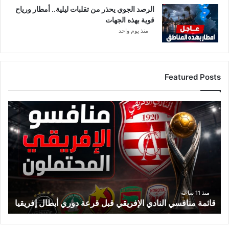
الرصد الجوي يحذر من تقلبات ليلية.. أمطار ورياح
قوية بهذه الجهات
منذ يوم واحد
Featured Posts
ق
ا
ئ
م
ة
م
ن
ا
ف
منذ 11 ساعة
قائمة منافسي النادي الإفريقي قبل قرعة دوري أبطال إفريقيا
س
ي
ا