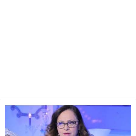
ن
ص
ا
ف
ب