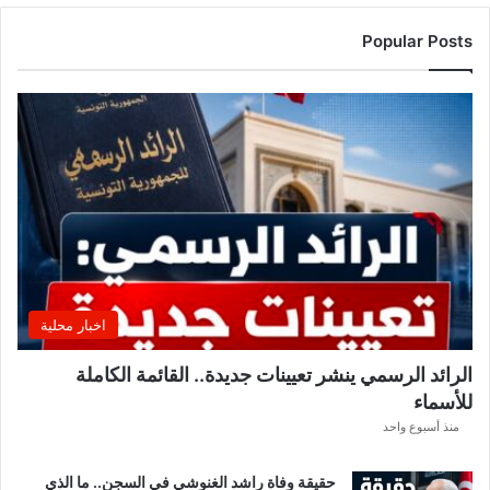
ل
ن
Popular Posts
ا
د
ي
ا
ل
إ
ف
ر
ي
ق
ي
ق
اخبار محلية
ب
ل
الرائد الرسمي ينشر تعيينات جديدة.. القائمة الكاملة
ق
للأسماء
ر
ع
منذ أسبوع واحد
ة
د
حقيقة وفاة راشد الغنوشي في السجن.. ما الذي