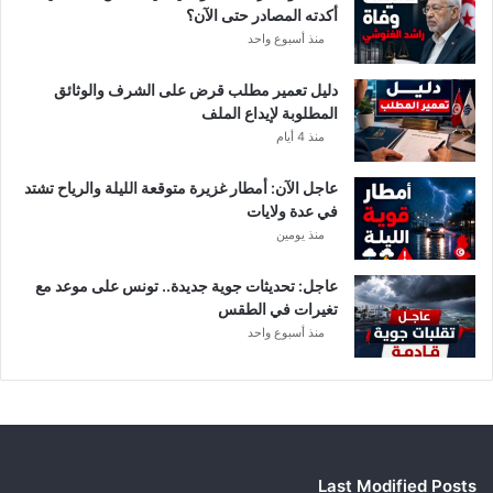
و
أكدته المصادر حتى الآن؟
ر
منذ أسبوع واحد
ي
أ
دليل تعمير مطلب قرض على الشرف والوثائق
ب
المطلوبة لإيداع الملف
ط
منذ 4 أيام
ا
ل
عاجل الآن: أمطار غزيرة متوقعة الليلة والرياح تشتد
إ
في عدة ولايات
ف
منذ يومين
ر
ي
ق
عاجل: تحديثات جوية جديدة.. تونس على موعد مع
ي
تغيرات في الطقس
ا
منذ أسبوع واحد
Last Modified Posts